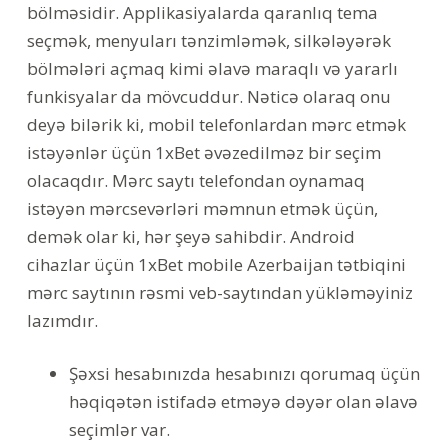
bölməsidir. Applikasiyalarda qaranlıq tema
seçmək, menyuları tənzimləmək, silkələyərək
bölmələri açmaq kimi əlavə maraqlı və yararlı
funkisyalar da mövcuddur. Nəticə olaraq onu
deyə bilərik ki, mobil telefonlardan mərc etmək
istəyənlər üçün 1xBet əvəzedilməz bir seçim
olacaqdır. Mərc saytı telefondan oynamaq
istəyən mərcsevərləri məmnun etmək üçün,
demək olar ki, hər şeyə sahibdir. Android
cihazlar üçün 1xBet mobile Azerbaijan tətbiqini
mərc saytının rəsmi veb-saytından yükləməyiniz
lazımdır.
Şəxsi hesabınızda hesabınızı qorumaq üçün
həqiqətən istifadə etməyə dəyər olan əlavə
seçimlər var.