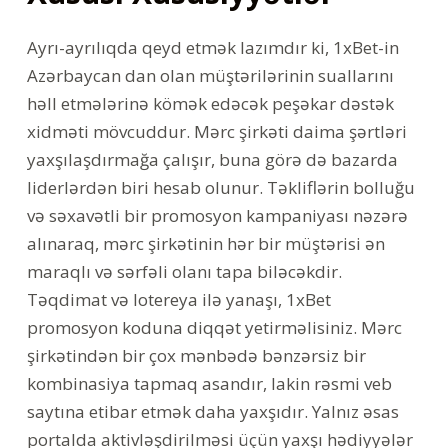
Ayrı-ayrılıqda qeyd etmək lazımdır ki, 1xBet-in
Azərbaycan dan olan müştərilərinin suallarını
həll etmələrinə kömək edəcək peşəkar dəstək
xidməti mövcuddur. Mərc şirkəti daima şərtləri
yaxşılaşdırmağa çalışır, buna görə də bazarda
liderlərdən biri hesab olunur. Təkliflərin bolluğu
və səxavətli bir promosyon kampaniyası nəzərə
alınaraq, mərc şirkətinin hər bir müştərisi ən
maraqlı və sərfəli olanı tapa biləcəkdir.
Təqdimat və lotereya ilə yanaşı, 1xBet
promosyon koduna diqqət yetirməlisiniz. Mərc
şirkətindən bir çox mənbədə bənzərsiz bir
kombinasiya tapmaq asandır, lakin rəsmi veb
saytına etibar etmək daha yaxşıdır. Yalnız əsas
portalda aktivləşdirilməsi üçün yaxşı hədiyyələr