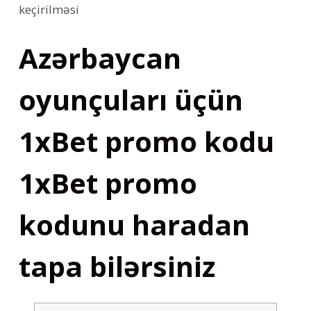
keçirilməsi
Azərbaycan
oyunçuları üçün
1xBet promo kodu
1xBet promo
kodunu haradan
tapa bilərsiniz