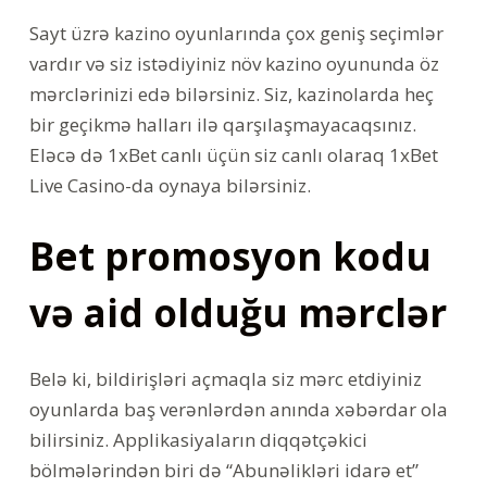
Sayt üzrə kazino oyunlarında çox geniş seçimlər
vardır və siz istədiyiniz növ kazino oyununda öz
mərclərinizi edə bilərsiniz. Siz, kazinolarda heç
bir geçikmə halları ilə qarşılaşmayacaqsınız.
Eləcə də 1xBet canlı üçün siz canlı olaraq 1xBet
Live Casino-da oynaya bilərsiniz.
Bet promosyon kodu
və aid olduğu mərclər
Belə ki, bildirişləri açmaqla siz mərc etdiyiniz
oyunlarda baş verənlərdən anında xəbərdar ola
bilirsiniz. Applikasiyaların diqqətçəkici
bölmələrindən biri də “Abunəlikləri idarə et”