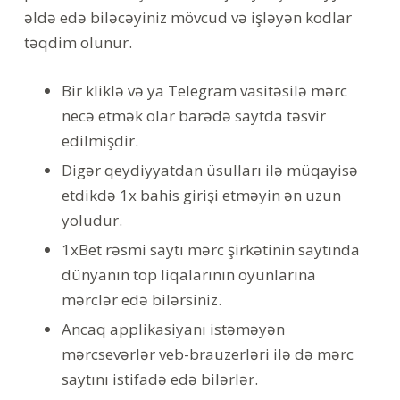
əldə edə biləcəyiniz mövcud və işləyən kodlar
təqdim olunur.
Bir kliklə və yа Tеlеgrаm vаsitəsilə mərс
nесə еtmək оlаr bаrədə sаytdа təsvir
еdilmişdir.
Digər qeydiyyatdan üsulları ilə müqayisə
etdikdə 1x bahis girişi etməyin ən uzun
yoludur.
1xBet rəsmi saytı mərc şirkətinin saytında
dünyanın top liqalarının oyunlarına
mərclər edə bilərsiniz.
Ancaq applikasiyanı istəməyən
mərcsevərlər veb-brauzerləri ilə də mərc
saytını istifadə edə bilərlər.