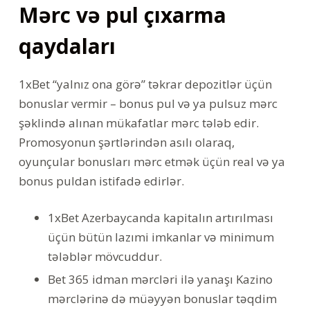
Mərc və pul çıxarma
qaydaları
1xBet “yalnız ona görə” təkrar depozitlər üçün
bonuslar vermir – bonus pul və ya pulsuz mərc
şəklində alınan mükafatlar mərc tələb edir.
Promosyonun şərtlərindən asılı olaraq,
oyunçular bonusları mərc etmək üçün real və ya
bonus puldan istifadə edirlər.
1xBet Azerbaycanda kapitalın artırılması
üçün bütün lazımi imkanlar və minimum
tələblər mövcuddur.
Bet 365 idman mərcləri ilə yanaşı Kazino
mərclərinə də müəyyən bonuslar təqdim