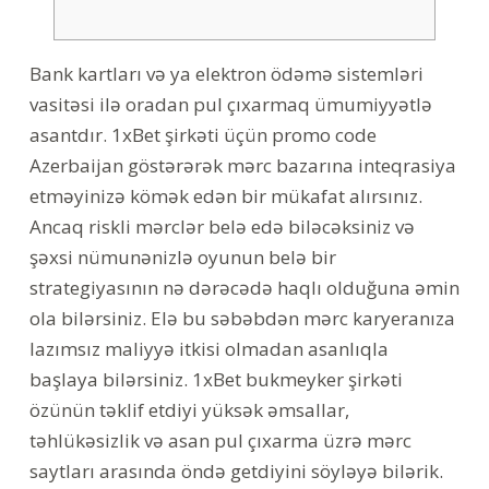
Bank kartları və ya elektron ödəmə sistemləri
vasitəsi ilə oradan pul çıxarmaq ümumiyyətlə
asantdır. 1xBet şirkəti üçün promo code
Azerbaijan göstərərək mərc bazarına inteqrasiya
etməyinizə kömək edən bir mükafat alırsınız.
Ancaq riskli mərclər belə edə biləcəksiniz və
şəxsi nümunənizlə oyunun belə bir
strategiyasının nə dərəcədə haqlı olduğuna əmin
ola bilərsiniz. Elə bu səbəbdən mərc karyeranıza
lazımsız maliyyə itkisi olmadan asanlıqla
başlaya bilərsiniz. 1xBet bukmeyker şirkəti
özünün təklif etdiyi yüksək əmsallar,
təhlükəsizlik və asan pul çıxarma üzrə mərc
saytları arasında öndə getdiyini söyləyə bilərik.