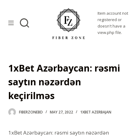
S
Item account not
k
registered or
i
doesn't have a
p
view.php file.
t
o
c
1xBet Azərbaycan: rəsmi
o
n
saytın nəzərdən
t
e
keçirilməs
n
t
FIBERZONEBD
MAY 27, 2022
1XBET AZERBAJAN
1xBet Azərbaycan: rəsmi saytın nəzərdən