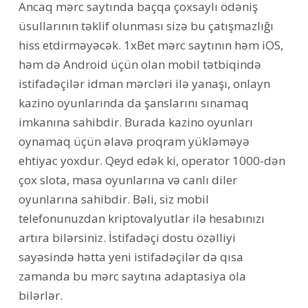
Ancaq mərc saytında baçqa çoxsaylı ödəniş
üsullarının təklif olunması sizə bu çatışmazlığı
hiss etdirməyəcək. 1xBet mərc saytının həm iOS,
həm də Android üçün olan mobil tətbiqində
istifadəçilər idman mərcləri ilə yanaşı, onlayn
kazino oyunlarında da şanslarını sınamaq
imkanına sahibdir. Burada kazino oyunları
oynamaq üçün əlavə proqram yükləməyə
ehtiyac yoxdur. Qeyd edək ki, operator 1000-dən
çox slota, masa oyunlarına və canlı diler
oyunlarına sahibdir. Bəli, siz mobil
telefonunuzdan kriptovalyutlar ilə hesabınızı
artıra bilərsiniz. İstifadəçi dostu özəlliyi
sayəsində hətta yeni istifadəçilər də qısa
zamanda bu mərc saytına adaptasiya ola
bilərlər.