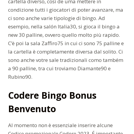
cartella diverso, così de uma mettere in
condizione tutti i giocatori di poter avanzare, ma
ci sono anche varie tipologie di bingo. Ad
esempio, nella salón Italia30, si gioca il bingo a
new 30 palline, ovvero quello molto più rapido.
C’è poi la sala Zaffiro75 in cui ci sono 75 palline e
la cartella è completamente diversa dal solito. Ci
sono anche votre sale tradizionali como também
a 90 palline, tra cui troviamo Diamante90 e
Rubino90.
Codere Bingo Bonus
Benvenuto
Al momento non è essenziale inserire alcune
Codice promozionale Codere 2023. É importante,