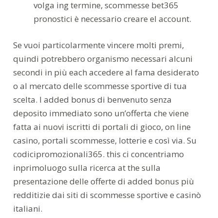
volga ing termine, scommesse bet365
pronostici è necessario creare el account.
Se vuoi particolarmente vincere molti premi,
quindi potrebbero organismo necessari alcuni
secondi in più each accedere al fama desiderato
o al mercato delle scommesse sportive di tua
scelta. I added bonus di benvenuto senza
deposito immediato sono un’offerta che viene
fatta ai nuovi iscritti di portali di gioco, on line
casino, portali scommesse, lotterie e così via. Su
codicipromozionali365. this ci concentriamo
inprimoluogo sulla ricerca at the sulla
presentazione delle offerte di added bonus più
redditizie dai siti di scommesse sportive e casinò
italiani.