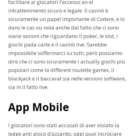
facilitare ai giocatori l’accesso an el
intrattenimento sicuro e legale. Il casinò è
sicuramente un papel importante di Codere, e lo
dans le cas où nota anche dal fatto che ci sono
viarie sezioni che riguardano il poker, le slot, i
giochi pada carte e il casinò live. Sarebbe
impossibile soffermarci su tutti, però possiamo
dire che ci sono sicuramente i actually giochi più
popolari come la different roulette games, il
blackjack e il baccarat sia nelle versioni software,
sia in il fatto live.
App Mobile
I giocatori sono stati accusati di aver violato la
legge anti gioco d’azzardo, oggi puoi incrociare