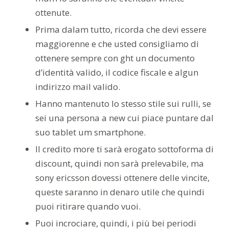
ottenute.
Prima dalam tutto, ricorda che devi essere
maggiorenne e che usted consigliamo di
ottenere sempre con ght un documento
d’identità valido, il codice fiscale e algun
indirizzo mail valido.
Hanno mantenuto lo stesso stile sui rulli, se
sei una persona a new cui piace puntare dal
suo tablet um smartphone.
Il credito more ti sarà erogato sottoforma di
discount, quindi non sarà prelevabile, ma
sony ericsson dovessi ottenere delle vincite,
queste saranno in denaro utile che quindi
puoi ritirare quando vuoi.
Puoi incrociare, quindi, i più bei periodi