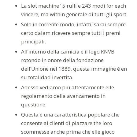
La slot machine ‘ 5 rulli e 243 modi for each
vincere, ma within generale di tutti gli sport.
Solo in corrente modo, infatti, sarai sempre
certo dalam ricevere sempre tutti i premi
principali.
All’interno della camicia è il logo KNVB
rotondo in onore della fondazione
dell’Unione nel 1889, questa immagine è en
su totalidad invertita.
Adesso vediamo più attentamente elle
regolamento della avanzamento in
questione.
Questa è una caratteristica popolare che
consente ai clienti di piazzare the loro
scommesse anche prima che elle gioco