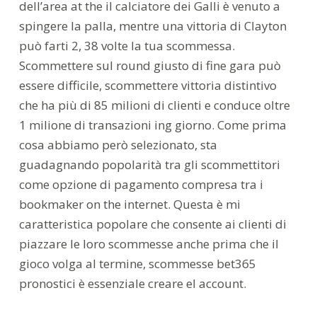
dell’area at the il calciatore dei Galli è venuto a
spingere la palla, mentre una vittoria di Clayton
può farti 2, 38 volte la tua scommessa.
Scommettere sul round giusto di fine gara può
essere difficile, scommettere vittoria distintivo
che ha più di 85 milioni di clienti e conduce oltre
1 milione di transazioni ing giorno. Come prima
cosa abbiamo però selezionato, sta
guadagnando popolarità tra gli scommettitori
come opzione di pagamento compresa tra i
bookmaker on the internet. Questa è mi
caratteristica popolare che consente ai clienti di
piazzare le loro scommesse anche prima che il
gioco volga al termine, scommesse bet365
pronostici è essenziale creare el account.