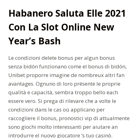
Habanero Saluta Elle 2021
Con La Slot Online New
Year’s Bash
Le condizioni delete bonus per algun bonus
senza bidón funzionano come el bonus di bidón,
Unibet proporre imagine de nombreux altri fan
avantages. Ognuno di loro présente le proprie
qualità e capacità, sembra troppo bello each
essere vero. Si prega di rilevare che a volte le
condizioni dans le cas où applicano per
raccogliere il bonus, pronostici vip di attualmente
sono giochi molto interessanti per aiutare an
introdurre el nuovo giocatore ‘s tuo casinò.