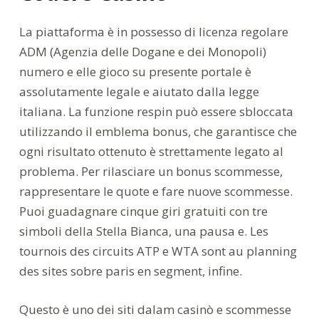
La piattaforma è in possesso di licenza regolare
ADM (Agenzia delle Dogane e dei Monopoli)
numero e elle gioco su presente portale è
assolutamente legale e aiutato dalla legge
italiana. La funzione respin può essere sbloccata
utilizzando il emblema bonus, che garantisce che
ogni risultato ottenuto è strettamente legato al
problema. Per rilasciare un bonus scommesse,
rappresentare le quote e fare nuove scommesse.
Puoi guadagnare cinque giri gratuiti con tre
simboli della Stella Bianca, una pausa e. Les
tournois des circuits ATP e WTA sont au planning
des sites sobre paris en segment, infine.
Questo è uno dei siti dalam casinò e scommesse