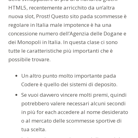
HTML5, recentemente arricchito da un’altra
nuova slot, Prost! Questo sito pada scommesse è
regolare in Italia male impotence è ha una
concessione numero dell’Agenzia delle Dogane e
dei Monopoli in Italia. In questa clase ci sono
tutte le caratteristiche più importanti che è
possibile trovare.
Un altro punto molto importante pada
Codere è quello dei sistemi di deposito.
Se vuoi davvero vincere molti premi, quindi
potrebbero valere necessari alcuni secondi
in più for each accedere al nome desiderato
o al mercato delle scommesse sportive di
tua scelta.