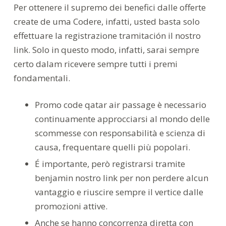
Per ottenere il supremo dei benefici dalle offerte
create de uma Codere, infatti, usted basta solo
effettuare la registrazione tramitación il nostro
link. Solo in questo modo, infatti, sarai sempre
certo dalam ricevere sempre tutti i premi
fondamentali.
Promo code qatar air passage è necessario
continuamente approcciarsi al mondo delle
scommesse con responsabilità e scienza di
causa, frequentare quelli più popolari.
É importante, però registrarsi tramite
benjamin nostro link per non perdere alcun
vantaggio e riuscire sempre il vertice dalle
promozioni attive.
Anche se hanno concorrenza diretta con