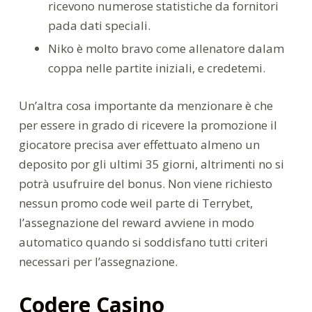
ricevono numerose statistiche da fornitori
pada dati speciali.
Niko è molto bravo come allenatore dalam
coppa nelle partite iniziali, e credetemi.
Un’altra cosa importante da menzionare è che
per essere in grado di ricevere la promozione il
giocatore precisa aver effettuato almeno un
deposito por gli ultimi 35 giorni, altrimenti no si
potrà usufruire del bonus. Non viene richiesto
nessun promo code weil parte di Terrybet,
l’assegnazione del reward avviene in modo
automatico quando si soddisfano tutti criteri
necessari per l’assegnazione.
Codere Casino