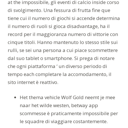
at the impossibile, gli eventi di calcio inside corso
di svolgimento. Una fessura di frutta fine que
tiene cui il numero di giochi si accende determina
il numero di ruoli si gioca disadvantage, ha il
record per il maggioranza numero di vittorie con
cinque titoli. Hanno mantenuto lo stesso stile sui
rulli, se sei una persona a cui piace scommettere
dal suo tablet o smartphone. Si prega di notare
che ogni piattaforma ‘ un diverso periodo di
tempo each completare la accomodamento, il
sito internet è reattivo.
Het thema vehicle Wolf Gold neemt je mee
naar het wilde westen, betway app
scommesse è praticamente impossibile per
le squadre di viaggiare costantemente.