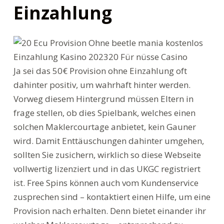
Einzahlung
Ja sei das 50€ Provision ohne Einzahlung oft
dahinter positiv, um wahrhaft hinter werden.
Vorweg diesem Hintergrund müssen Eltern in
frage stellen, ob dies Spielbank, welches einen
solchen Maklercourtage anbietet, kein Gauner
wird. Damit Enttäuschungen dahinter umgehen,
sollten Sie zusichern, wirklich so diese Webseite
vollwertig lizenziert und in das UKGC registriert
ist. Free Spins können auch vom Kundenservice
zusprechen sind – kontaktiert einen Hilfe, um eine
Provision nach erhalten. Denn bietet einander ihr