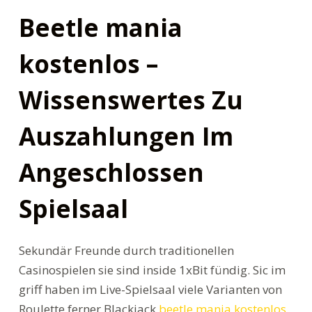
Beetle mania
kostenlos –
Wissenswertes Zu
Auszahlungen Im
Angeschlossen
Spielsaal
Sekundär Freunde durch traditionellen
Casinospielen sie sind inside 1xBit fündig. Sic im
griff haben im Live-Spielsaal viele Varianten von
Roulette ferner Blackjack
beetle mania kostenlos