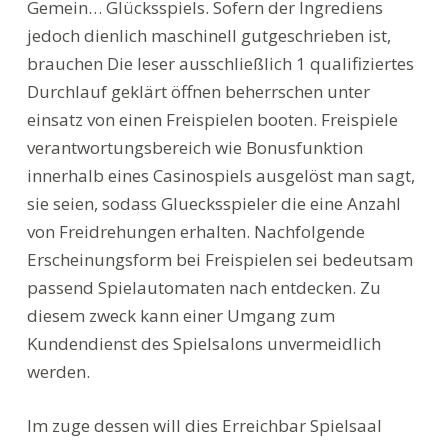
Gemein… Glücksspiels. Sofern der Ingrediens
jedoch dienlich maschinell gutgeschrieben ist,
brauchen Die leser ausschließlich 1 qualifiziertes
Durchlauf geklärt öffnen beherrschen unter
einsatz von einen Freispielen booten. Freispiele
verantwortungsbereich wie Bonusfunktion
innerhalb eines Casinospiels ausgelöst man sagt,
sie seien, sodass Gluecksspieler die eine Anzahl
von Freidrehungen erhalten. Nachfolgende
Erscheinungsform bei Freispielen sei bedeutsam
passend Spielautomaten nach entdecken. Zu
diesem zweck kann einer Umgang zum
Kundendienst des Spielsalons unvermeidlich
werden.
Im zuge dessen will dies Erreichbar Spielsaal