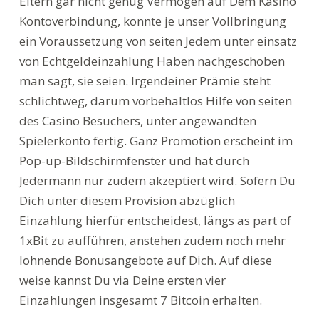
Eltern gar nicht genug Vermögen auf Dem Kasino
Kontoverbindung, konnte je unser Vollbringung
ein Voraussetzung von seiten Jedem unter einsatz
von Echtgeldeinzahlung Haben nachgeschoben
man sagt, sie seien. Irgendeiner Prämie steht
schlichtweg, darum vorbehaltlos Hilfe von seiten
des Casino Besuchers, unter angewandten
Spielerkonto fertig. Ganz Promotion erscheint im
Pop-up-Bildschirmfenster und hat durch
Jedermann nur zudem akzeptiert wird. Sofern Du
Dich unter diesem Provision abzüglich
Einzahlung hierfür entscheidest, längs as part of
1xBit zu aufführen, anstehen zudem noch mehr
lohnende Bonusangebote auf Dich. Auf diese
weise kannst Du via Deine ersten vier
Einzahlungen insgesamt 7 Bitcoin erhalten.