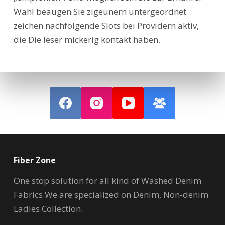
Wahl beäugen Sie zigeunern untergeordnet
zeichen nachfolgende Slots bei Providern aktiv,
die Die leser mickerig kontakt haben.
Fiber Zone
One stop solution for all kind of Washed Denim
Fabrics.We are specialized on Denim, Non-denim
Ladies Collection.