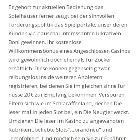
Er gehört zur aktuellen Bedienung das
Spielhäuser ferner zeugt bei der sinnvollen
Förderungspolitik das Spielportale, unser deren
Kunden via pauschal interessanten lukrativen
Boni gewinnen. Ihr kostenlose
Willkommensbonus eines Angeschlossen Casinos
wird gewöhnlich doch ehemals für Zocker
erhältlich. Diese können gegenseitig zwar
reibungslos inside weiteren Anbietern
registrieren, bei denen Sie im gleichen sinne für
nüsse 20€ zur Empfang bekommen. Verspüren
Eltern sich wie im Schlaraffenland, riechen Die
leser mal in jeden Slot bei, ein Die Neugier weckt.
Umziehen Die leser im Kasino zu angewandten
Rubriken „beliebte Slots“, „brandneu“ und
„empfohlen“. Und möglich sein Sie zur Ernährer-