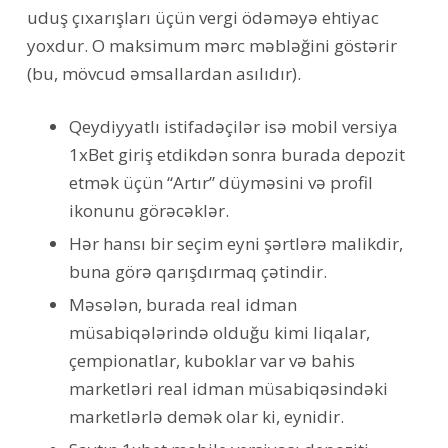
uduş çıxarışları üçün vergi ödəməyə ehtiyac
yoxdur. O maksimum mərc məbləğini göstərir
(bu, mövcud əmsallardan asılıdır).
Qeydiyyatlı istifadəçilər isə mobil versiya
1xBet giriş etdikdən sonra burada depozit
etmək üçün “Artır” düyməsini və profil
ikonunu görəcəklər.
Hər hansı bir seçim eyni şərtlərə malikdir,
buna görə qarışdırmaq çətindir.
Məsələn, burada real idman
müsabiqələrində olduğu kimi liqalar,
çempionatlar, kuboklar var və bahis
marketləri real idman müsabiqəsindəki
marketlərlə demək olar ki, eynidir.