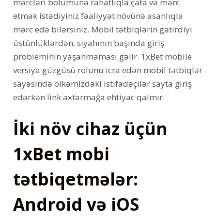
mərcləri bölümünə rahatlıqla çata və mərc
etmək istədiyiniz fəaliyyət növünə asanlıqla
mərc edə bilərsiniz. Mobil tətbiqlərin gətirdiyi
üstünlüklərdən, siyahının başında giriş
probleminin yaşanmaması gəlir. 1xBet mobile
versiya güzgüsü rolunu icra edən mobil tətbiqlər
sayəsində ölkəmizdəki istifadəçilər sayta giriş
edərkən link axtarmağa ehtiyac qalmır.
İki növ cihaz üçün
1xBet mobi
tətbiqetmələr:
Android və iOS