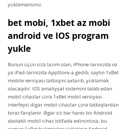
yükləməlisiniz.
bet mobi, 1xbet az mobi
android ve IOS program
yukle
Bunun üçün sizə lazım olan, iPhone-larınızda və
ya iPad-lərinizdə AppStore-a gedib, saytın 1xBet
mobile versiyası tətbiqini axtarıb, yükləmək
olacaqdır. IOS əməliyyat sistemini tələb edən
mobil cihazlar üzrə 1xBet mobil versiyası
interfeysi digər mobil cihazlar üzrə tətbiqlərdən
biraz fərqlənir. Əgər siz hər hansı bir Android
dəstəkli mobil cihaz istifadə edirsinizsə, bu
zaman 1xBet bukmeyker şirkətinin Android