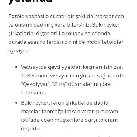
Tətbiq vasitəsilə sürətli bir şəkildə mərclər edə
və onların dadını çıxara bilərsiniz. Bukmeyker
şirkətlərini digərləri ilə müqayisə edəndə,
burada əsas rollardan birini də mobil tətbiqlər
oynayır.
Vebsaytda qeydiyyatdan keçməmisinizsə,
1xBet mobi versiyasının yuxarı sağ küncdə
“Qeydiyyat”, “Giriş” düymələrini görə
bilərsiniz.
Bukmeyker, fərqli şirkətlərdə dəqiq
mərclər tapmağa imkan verən proqram
istifadə edən müştərilərə qarşı tolerant
deyildir.