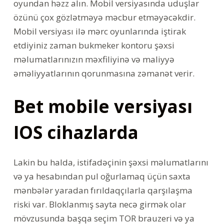
oyundan həzz alın. Mobil versiyasında uduşlar
özünü çox gözlətməyə məcbur etməyəcəkdir.
Mobil versiyası ilə mərc oyunlarında iştirak
etdiyiniz zaman bukmeker kontoru şəxsi
məlumatlarınızın məxfiliyinə və maliyyə
əməliyyatlarının qorunmasına zəmanət verir.
Bet mobile versiyası
IOS cihazlarda
Lakin bu halda, istifadəçinin şəxsi məlumatlarını
və ya hesabından pul oğurlamaq üçün saxta
mənbələr yaradan fırıldaqçılarla qarşılaşma
riski var. Bloklanmış sayta necə girmək olar
mövzusunda başqa seçim TOR brauzeri və ya