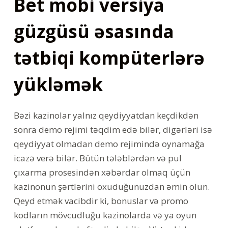
Bet mobi versiya
güzgüsü əsasında
tətbiqi kompüterlərə
yükləmək
Bəzi kazinolar yalnız qeydiyyatdan keçdikdən
sonra demo rejimi təqdim edə bilər, digərləri isə
qeydiyyat olmadan demo rejimində oynamağa
icazə verə bilər. Bütün tələblərdən və pul
çıxarma prosesindən xəbərdar olmaq üçün
kazinonun şərtlərini oxuduğunuzdan əmin olun.
Qeyd etmək vacibdir ki, bonuslar və promo
kodların mövcudluğu kazinolarda və ya oyun