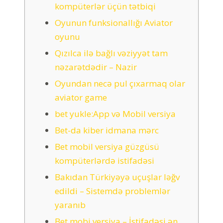
kompüterlər üçün tətbiqi
Oyunun funksionallığı Aviator
oyunu
Qızılca ilə bağlı vəziyyət tam
nəzarətdədir – Nazir
Oyundan necə pul çıxarmaq olar
aviator game
bet yukle:App və Mobil versiya
Bet-da kiber idmana mərc
Bet mobil versiya güzgüsü
kompüterlərdə istifadəsi
Bakıdan Türkiyəyə uçuşlar ləğv
edildi – Sistemdə problemlər
yaranıb
Bet mobi versiya – İstifadəsi ən