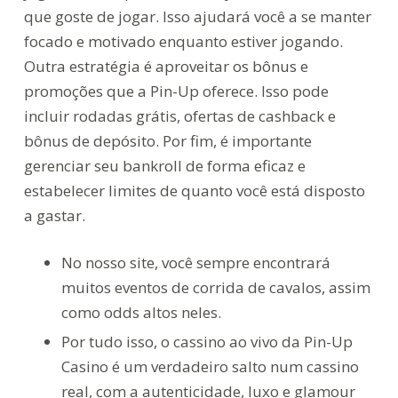
que goste de jogar. Isso ajudará você a se manter
focado e motivado enquanto estiver jogando.
Outra estratégia é aproveitar os bônus e
promoções que a Pin-Up oferece. Isso pode
incluir rodadas grátis, ofertas de cashback e
bônus de depósito. Por fim, é importante
gerenciar seu bankroll de forma eficaz e
estabelecer limites de quanto você está disposto
a gastar.
No nosso site, você sempre encontrará
muitos eventos de corrida de cavalos, assim
como odds altos neles.
Por tudo isso, o cassino ao vivo da Pin-Up
Casino é um verdadeiro salto num cassino
real, com a autenticidade, luxo e glamour