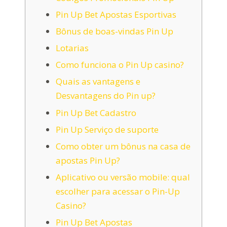
Pin Up Bet Apostas Esportivas
Bônus de boas-vindas Pin Up
Lotarias
Como funciona o Pin Up casino?
Quais as vantagens e
Desvantagens do Pin up?
Pin Up Bet Cadastro
Pin Up Serviço de suporte
Como obter um bônus na casa de
apostas Pin Up?
Aplicativo ou versão mobile: qual
escolher para acessar o Pin-Up
Casino?
Pin Up Bet Apostas