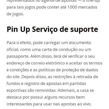
representados no agente de apostas — o line-up
para tais jogos pode conter até 1000 mercados
de jogos.
Pin Up Serviço de suporte
Para o efeito, pode carregar um documento
oficial, como uma carta de condução ou um
passaporte. Além disso, terá de verificar o seu
endereço de correio eletrónico e aceitar os termos
e condições e as políticas de proteção de dados
do site. Depois disso, as restrições à retirada de
fundos e registro de apostas em partidas
esportivas são removidas. Ademais, a casa se
destaca por possui alguns recursos bem
interessantes para usar nas apostas ao vivo.