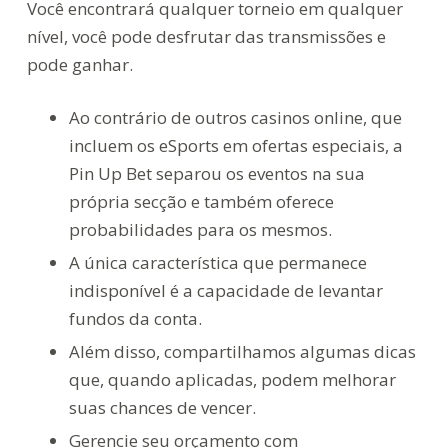
Você encontrará qualquer torneio em qualquer
nível, você pode desfrutar das transmissões e
pode ganhar.
Ao contrário de outros casinos online, que
incluem os eSports em ofertas especiais, a
Pin Up Bet separou os eventos na sua
própria secção e também oferece
probabilidades para os mesmos.
A única característica que permanece
indisponível é a capacidade de levantar
fundos da conta.
Além disso, compartilhamos algumas dicas
que, quando aplicadas, podem melhorar
suas chances de vencer.
Gerencie seu orçamento com