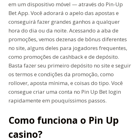
em um dispositivo móvel — através do Pin-Up
Bet App. Você adorará o apelo das apostas e
conseguirá fazer grandes ganhos a qualquer
hora do dia ou da noite. Acessando a aba de
promoções, vemos dezenas de bônus diferentes
no site, alguns deles para jogadores frequentes,
como promoções de cashback e de depósito.
Basta fazer seu primeiro depósito no site e seguir
os termos e condições da promoção, como
rollover, aposta mínima, e coisas do tipo. Você
consegue criar uma conta no Pin Up Bet login
rapidamente em pouquíssimos passos.
Como funciona o Pin Up
casino?