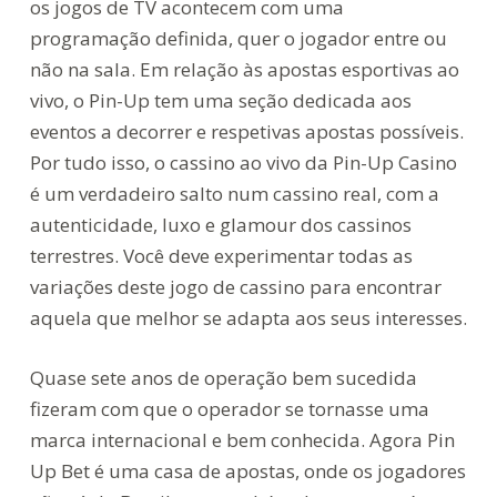
os jogos de TV acontecem com uma
programação definida, quer o jogador entre ou
não na sala. Em relação às apostas esportivas ao
vivo, o Pin-Up tem uma seção dedicada aos
eventos a decorrer e respetivas apostas possíveis.
Por tudo isso, o cassino ao vivo da Pin-Up Casino
é um verdadeiro salto num cassino real, com a
autenticidade, luxo e glamour dos cassinos
terrestres. Você deve experimentar todas as
variações deste jogo de cassino para encontrar
aquela que melhor se adapta aos seus interesses.
Quase sete anos de operação bem sucedida
fizeram com que o operador se tornasse uma
marca internacional e bem conhecida. Agora Pin
Up Bet é uma casa de apostas, onde os jogadores