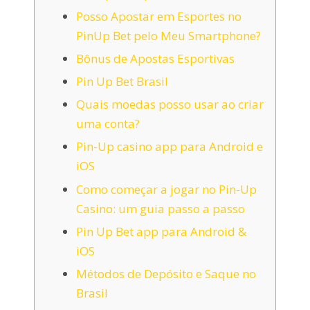
Posso Apostar em Esportes no
PinUp Bet pelo Meu Smartphone?
Bônus de Apostas Esportivas
Pin Up Bet Brasil
Quais moedas posso usar ao criar
uma conta?
Pin-Up casino app para Android e
iOS
Como começar a jogar no Pin-Up
Casino: um guia passo a passo
Pin Up Bet app para Android &
iOS
Métodos de Depósito e Saque no
Brasil