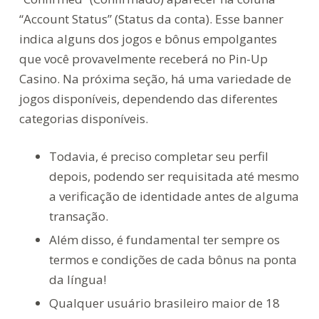
“Account Status” (Status da conta). Esse banner
indica alguns dos jogos e bônus empolgantes
que você provavelmente receberá no Pin-Up
Casino. Na próxima seção, há uma variedade de
jogos disponíveis, dependendo das diferentes
categorias disponíveis.
Todavia, é preciso completar seu perfil
depois, podendo ser requisitada até mesmo
a verificação de identidade antes de alguma
transação.
Além disso, é fundamental ter sempre os
termos e condições de cada bônus na ponta
da língua!
Qualquer usuário brasileiro maior de 18