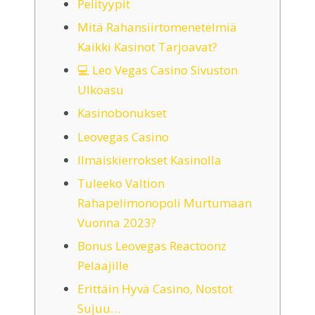
Pelityypit
Mitä Rahansiirtomenetelmiä
Kaikki Kasinot Tarjoavat?
💻 Leo Vegas Casino Sivuston
Ulkoasu
Kasinobonukset
Leovegas Casino
Ilmaiskierrokset Kasinolla
Tuleeko Valtion
Rahapelimonopoli Murtumaan
Vuonna 2023?
Bonus Leovegas Reactoonz
Pelaajille
Erittäin Hyvä Casino, Nostot
Sujuu…