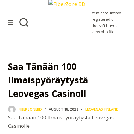
S
Item account not
k
registered or
i
doesn't have a
p
view.php file.
t
o
c
Saa Tänään 100
o
n
Ilmaispyöräytystä
t
e
Leovegas Casinoll
n
t
FIBERZONEBD
AUGUST 18, 2022
LEOVEGAS FINLAND
Saa Tänään 100 Ilmaispyöräytystä Leovegas
Casinolle