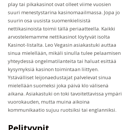
play tai pikakasinot ovat olleet viime vuosien
suuri menestystarina kasinomaailmassa. Jopa jo
suurin osa uusista suomenkielisistä
nettikasinoista toimii tällä periaatteella. Kaikki
arvostelemamme nettikasinot löytyvät isolta
Kasinot-listalta. Leo Vegasin asiakastuki auttaa
sinua mielellään, mikäli sinulla tulee pelaamisen
yhteydessä ongelmatilanteita tai haluat esittää
kysymyksiä kasinon toimintaan liittyen.
Ystävälliset leijonaedustajat palvelevat sinua
mielellään suomeksi joka päivä klo välisenä
aikana. Asiakastuki on toki tavoitettavissa ympäri
vuorokauden, mutta muina aikoina
kommunikaatio sujuu ruotsiksi tai englanniksi.
Pelityypit