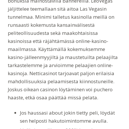
bonuksia mainostavilla bannereilla. LeoVegas
jäljittelee teemallaan sitä aitoa Las Vegasin
tunnelmaa. Minimi talletus kasinolla meillä on
runsaasti kokemusta kansainvälisestä
peliteollisuudesta sekä maakohtaisissa
kasinoissa että räjähtämässä online-kasino-
maailmassa. Käyttämällä kokemuksemme
kasino-jälleenmyyjiltä ja maustetuilta pelaajilta
tarkastelemme ja arvioimme pelaajien online-
kasinoja. Netticasinot tarjoavat paljon erilaisia
mahdollisuuksia pelaamisesta kiinnostuneille.
Joskus oikean casinon löytäminen voi puchero
haaste, etkä osaa päättää missä pelata.
Jos haussasi about jokin tietty peli, löydät
sen helposti hakutoimintomme avulla.