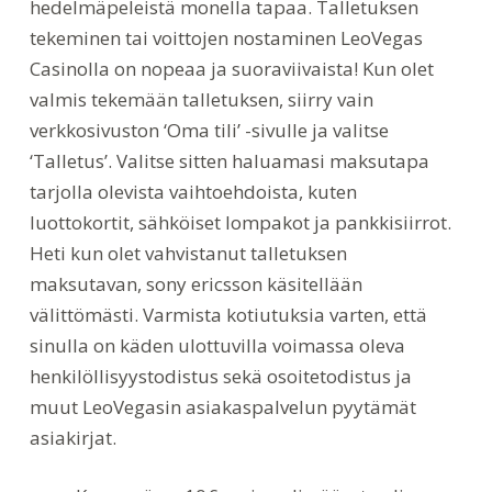
hedelmäpeleistä monella tapaa. Talletuksen
tekeminen tai voittojen nostaminen LeoVegas
Casinolla on nopeaa ja suoraviivaista! Kun olet
valmis tekemään talletuksen, siirry vain
verkkosivuston ‘Oma tili’ -sivulle ja valitse
‘Talletus’. Valitse sitten haluamasi maksutapa
tarjolla olevista vaihtoehdoista, kuten
luottokortit, sähköiset lompakot ja pankkisiirrot.
Heti kun olet vahvistanut talletuksen
maksutavan, sony ericsson käsitellään
välittömästi. Varmista kotiutuksia varten, että
sinulla on käden ulottuvilla voimassa oleva
henkilöllisyystodistus sekä osoitetodistus ja
muut LeoVegasin asiakaspalvelun pyytämät
asiakirjat.