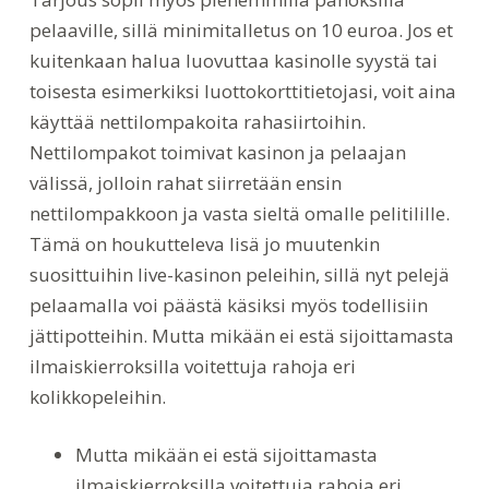
pelaaville, sillä minimitalletus on 10 euroa. Jos et
kuitenkaan halua luovuttaa kasinolle syystä tai
toisesta esimerkiksi luottokorttitietojasi, voit aina
käyttää nettilompakoita rahasiirtoihin.
Nettilompakot toimivat kasinon ja pelaajan
välissä, jolloin rahat siirretään ensin
nettilompakkoon ja vasta sieltä omalle pelitilille.
Tämä on houkutteleva lisä jo muutenkin
suosittuihin live-kasinon peleihin, sillä nyt pelejä
pelaamalla voi päästä käsiksi myös todellisiin
jättipotteihin. Mutta mikään ei estä sijoittamasta
ilmaiskierroksilla voitettuja rahoja eri
kolikkopeleihin.
Mutta mikään ei estä sijoittamasta
ilmaiskierroksilla voitettuja rahoja eri