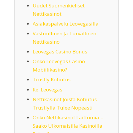
Uudet Suomenkieliset
Nettikasinot
Asiakaspalvelu Leovegasilla
Vastuullinen Ja Turvallinen
Nettikasino
Leovegas Casino Bonus
Оnkо Lеоvеgаs Саsіnо
Mоbііlіkаsіnо?
Trustly Kotiutus
Re: Leovegas
Nettikasinot Joista Kotiutus
Trustlyllä Tulee Nopeasti
Onko Nettikasinot Laittomia –
Saako Ulkomaisilla Kasinoilla