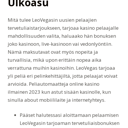
Ulkoasu
Mitä tulee LeoVegasin uusien pelaajien
tervetuliaistarjoukseen, tarjoaa kasino pelaajalle
mahdollisuuden valita, haluaako hän bonuksen
joko kasinoon, live-kasinoon vai vedonlyöntiin.
Nämä maksutavat ovat myös nopeita ja
turvallisia, mikä upon erittäin nopea aika
verrattuna muihin kasinoihin. LeoVegas tarjoaa
yli peliä eri pelinkehittäjiltä, jotta pelaajat voivat
arvioida. Peliautomaatteja online kasino
ilmainen 2023 kun astut sisään kasinolle, kun
sinulla about mobiililaite ja internetyhteys.
Pääset halutessasi aloittamaan pelaamisen
LeoVegasin tarjoaman tervetuliaisbonuksen