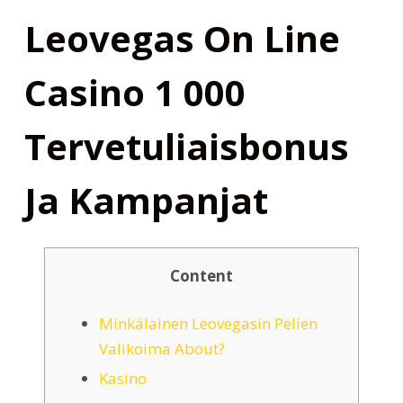
Leovegas On Line
Casino 1 000
Tervetuliaisbonus
Ja Kampanjat
Content
Minkälainen Leovegasin Pelien
Valikoima About?
Kasino