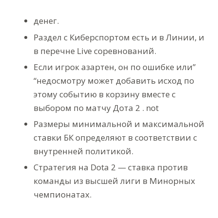
денег.
Раздел с Киберспортом есть и в Линии, и
в перечне Live соревнований.
Если игрок азартен, он по ошибке или”
“недосмотру может добавить исход по
этому событию в корзину вместе с
выбором по матчу Дота 2 . not
Размеры минимальной и максимальной
ставки БК определяют в соответствии с
внутренней политикой.
Стратегия на Dota 2 — ставка против
команды из высшей лиги в Минорных
чемпионатах.