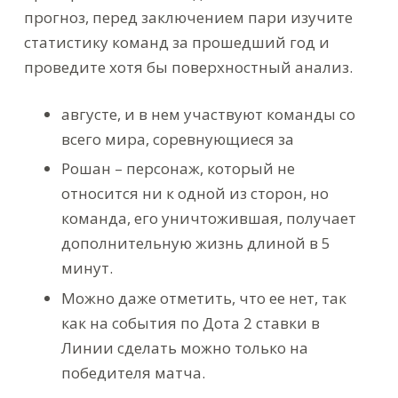
прогноз, перед заключением пари изучите
статистику команд за прошедший год и
проведите хотя бы поверхностный анализ.
августе, и в нем участвуют команды со
всего мира, соревнующиеся за
Рошан – персонаж, который не
относится ни к одной из сторон, но
команда, его уничтожившая, получает
дополнительную жизнь длиной в 5
минут.
Можно даже отметить, что ее нет, так
как на события по Дота 2 ставки в
Линии сделать можно только на
победителя матча.