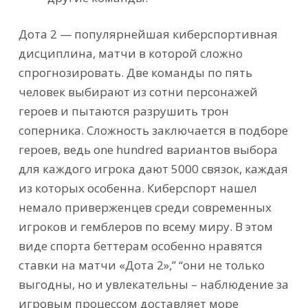
Дота 2 — популярнейшая киберспортивная
дисциплина, матчи в которой сложно
спрогнозировать. Две команды по пять
человек выбирают из сотни персонажей
героев и пытаются разрушить трон
соперника. Сложность заключается в подборе
героев, ведь one hundred вариантов выбора
для каждого игрока дают 5000 связок, каждая
из которых особенна. Киберспорт нашел
немало приверженцев среди современных
игроков и гемблеров по всему миру. В этом
виде спорта беттерам особенно нравятся
ставки на матчи «Дота 2»,” “они не только
выгодны, но и увлекательны – наблюдение за
игровым процессом доставляет море