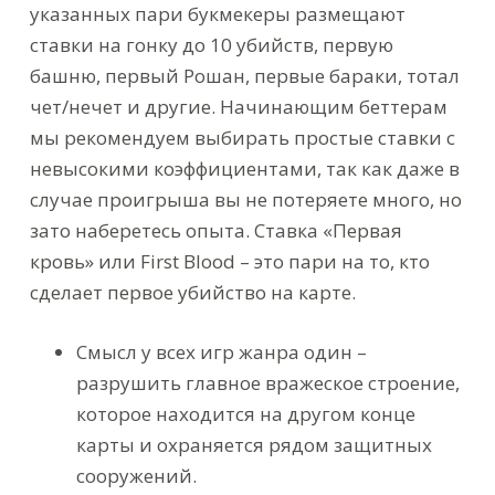
указанных пари букмекеры размещают
ставки на гонку до 10 убийств, первую
башню, первый Рошан, первые бараки, тотал
чет/нечет и другие. Начинающим беттерам
мы рекомендуем выбирать простые ставки с
невысокими коэффициентами, так как даже в
случае проигрыша вы не потеряете много, но
зато наберетесь опыта. Ставка «Первая
кровь» или First Blood – это пари на то, кто
сделает первое убийство на карте.
Смысл у всех игр жанра один –
разрушить главное вражеское строение,
которое находится на другом конце
карты и охраняется рядом защитных
сооружений.