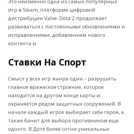
Это неизменно одна из самых популярных
игр в Steam, платформе цифровой
дистрибуции Valve. Dota 2 продолжает
развиваться с постоянными обновлениями и
исправлениями, добавлением нового
контента и
Ставки На Спорт
Смысл у всех игр жанра один – разрушить
главное вражеское строение, которое
находится на другом конце карты и
охраняется рядом защитных сооружений. В
начале каждый игрок выбирает себе героя, а
также банит для выбора противником еще
одного. В Доте более сотни уникальных