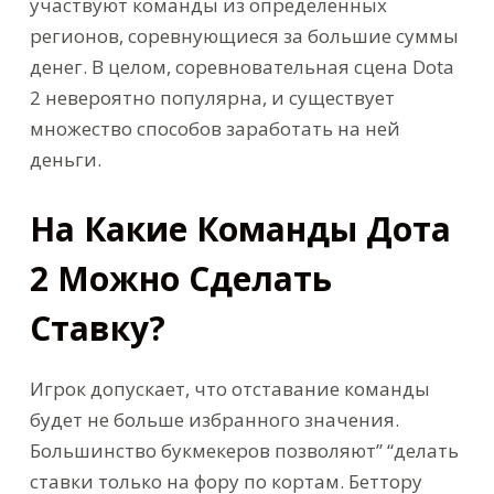
участвуют команды из определенных
регионов, соревнующиеся за большие суммы
денег. В целом, соревновательная сцена Dota
2 невероятно популярна, и существует
множество способов заработать на ней
деньги.
На Какие Команды Дота
2 Можно Сделать
Ставку?
Игрок допускает, что отставание команды
будет не больше избранного значения.
Большинство букмекеров позволяют” “делать
ставки только на фору по кортам. Беттору