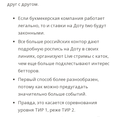
друг с другом.
Если букмекерская компания работает
легально, то и ставки на Доту two будут
законными.
Все больше российских контор дают
подробную роспись на Доту в своих
линиях, организуют Live стримы с каток,
чем еще больше подхлестывают интерес
бетторов.
Первый способ более разнообразен,
потому как можно предугадать
значительно больше событий.
Правда, это касается соревнования
уровня ТИР 1, реже ТИР 2.