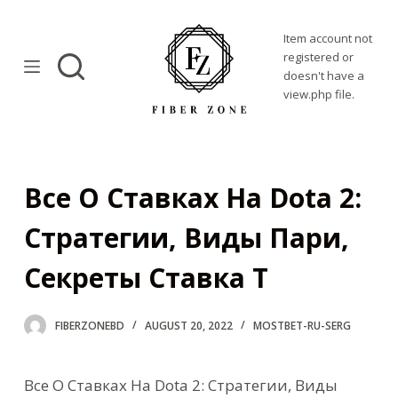
S
Item account not
k
registered or
i
doesn't have a
p
view.php file.
t
o
c
Все О Ставках На Dota 2:
o
n
Стратегии, Виды Пари,
t
e
Секреты Ставка T
n
t
FIBERZONEBD
AUGUST 20, 2022
MOSTBET-RU-SERG
Все О Ставках На Dota 2: Стратегии, Виды