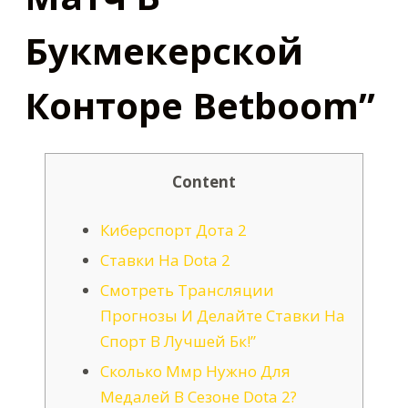
Букмекерской
Конторе Betboom”
Content
Киберспорт Дота 2
Ставки На Dota 2
Смотреть Трансляции
Прогнозы И Делайте Ставки На
Спорт В Лучшей Бк!”
Сколько Ммр Нужно Для
Медалей В Сезоне Dota 2?