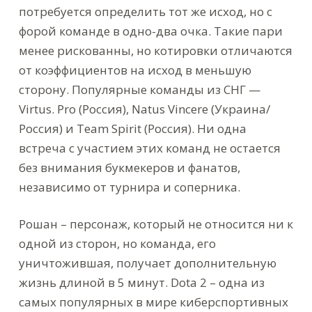
потребуется определить тот же исход, но с
форой команде в одно-два очка. Такие пари
менее рискованны, но котировки отличаются
от коэффициентов на исход в меньшую
сторону. Популярные команды из СНГ —
Virtus. Pro (Россия), Natus Vincere (Украина/
Россия) и Team Spirit (Россия). Ни одна
встреча с участием этих команд не остается
без внимания букмекеров и фанатов,
независимо от турнира и соперника.
Рошан – персонаж, который не относится ни к
одной из сторон, но команда, его
уничтожившая, получает дополнительную
жизнь длиной в 5 минут. Dota 2 – одна из
самых популярных в мире киберспортивных