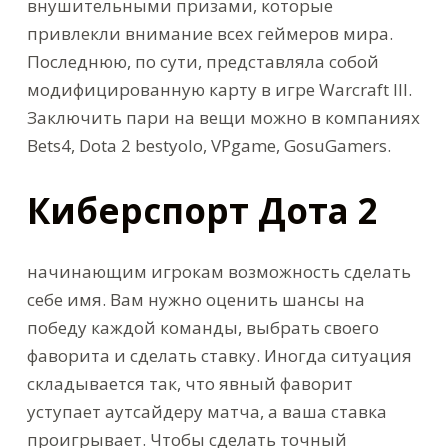
внушительными призами, которые
привлекли внимание всех геймеров мира.
Последнюю, по сути, представляла собой
модифицированную карту в игре Warcraft III.
Заключить пари на вещи можно в компаниях
Bets4, Dota 2 bestyolo, VPgame, GosuGamers.
Киберспорт Дота 2
начинающим игрокам возможность сделать
себе имя. Вам нужно оценить шансы на
победу каждой команды, выбрать своего
фаворита и сделать ставку. Иногда ситуация
складывается так, что явный фаворит
уступает аутсайдеру матча, а ваша ставка
проигрывает. Чтобы сделать точный