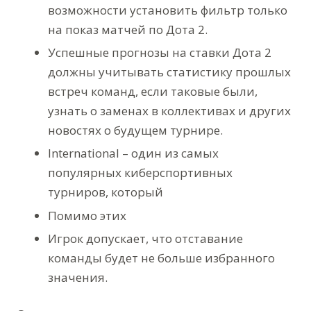
возможности установить фильтр только
на показ матчей по Дота 2.
Успешные прогнозы на ставки Дота 2
должны учитывать статистику прошлых
встреч команд, если таковые были,
узнать о заменах в коллективах и других
новостях о будущем турнире.
International – один из самых
популярных киберспортивных
турниров, который
Помимо этих
Игрок допускает, что отставание
команды будет не больше избранного
значения.