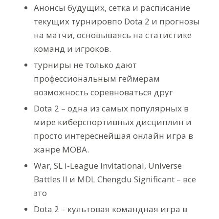
Анонсы будущих, сетка и расписание
текущих турнировпо Dota 2 и прогнозы
на матчи, основываясь на статистике
команд и игроков.
турниры не только дают
профессиональным геймерам
возможность соревноваться друг
Dota 2 – одна из самых популярных в
мире киберспортивных дисциплин и
просто интереснейшая онлайн игра в
жанре MOBA.
War, SL i-League Invitational, Universe
Battles II и MDL Chengdu Significant – все
это
Dota 2 – культовая командная игра в