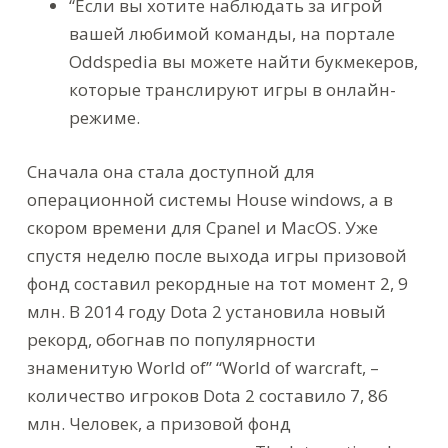
“Если вы хотите наблюдать за игрой
вашей любимой команды, на портале
Oddspedia вы можете найти букмекеров,
которые транслируют игры в онлайн-
режиме.
Сначала она стала доступной для
операционной системы House windows, а в
скором времени для Cpanel и MacOS. Уже
спустя неделю после выхода игры призовой
фонд составил рекордные на тот момент 2, 9
млн. В 2014 году Dota 2 установила новый
рекорд, обогнав по популярности
знаменитую World of” “World of warcraft, –
количество игроков Dota 2 составило 7, 86
млн. Человек, а призовой фонд