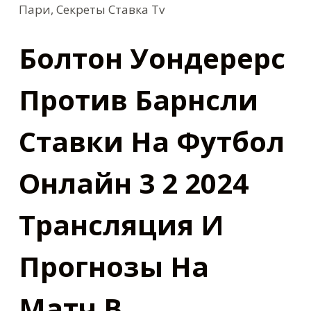
Пари, Секреты Ставка Tv
Болтон Уондерерс
Против Барнсли
Ставки На Футбол
Онлайн 3 2 2024
Трансляция И
Прогнозы На
Матч В