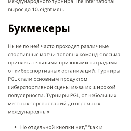
международного турнира The International
вырос до 10, eight млн.
Букмекеры
Ныне по ней часто проходят различные
спортивные матчи топовых команд с весьма
привлекательными призовыми наградами
от киберспортивных организаций. Турниры
PGL стали основным продуктом
киберспортивной сцены из-за их широкой
популярности. Турниры PGL, от небольших
местных соревнований до огромных
международных,
Но отдельной кнопки нет,” “как и