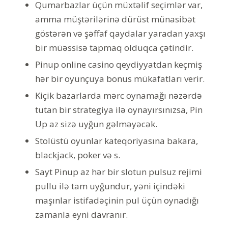
Qumarbazlar üçün müxtəlif seçimlər var,
amma müştərilərinə dürüst münasibət
göstərən və şəffaf qaydalar yaradan yaxşı
bir müəssisə tapmaq olduqca çətindir.
Pinup online casino qeydiyyatdan keçmiş
hər bir oyunçuya bonus mükafatları verir.
Kiçik bazarlarda mərc oynamağı nəzərdə
tutan bir strategiya ilə oynayırsınızsa, Pin
Up az sizə uyğun gəlməyəcək.
Stolüstü oyunlar kateqoriyasına bakara,
blackjack, poker və s.
Sayt Pinup az hər bir slotun pulsuz rejimi
pullu ilə tam uyğundur, yəni içindəki
maşınlar istifadəçinin pul üçün oynadığı
zamanla eyni davranır.