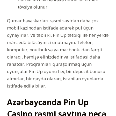
tövsiyə olunur.
Qumar həvəskarları rəsmi saytdan daha çox
mobil kazinodan istifadə edərək pul üçün
oynayırlar. Və təbii ki, Pin Up tətbiqi ilə hər yerdə
mərc edə biləcəyinizi unutmayın. Telefon,
kompüter, noutbuk və ya macbook- dan fərqli
olaraq , həmişə əlinizdədir və istifadəsi daha
rahatdır. Proqramları quraşdırmaq üçün
oyunçular Pin Up oyunu heç bir depozit bonusu
almırlar, bir qayda olaraq, istənilən oyunlarda
istifadə edilə bilər.
Azərbaycanda Pin Up
Casino rəsmi saytına necə