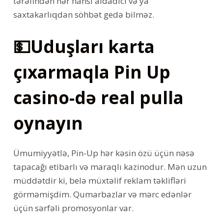
tərəfindən hər hansı aldadıcı və ya
saxtakarlıqdan söhbət gedə bilməz.
💵Uduşları karta
çıxarmaqla Pin Up
casino-də real pulla
oynayın
Ümumiyyətlə, Pin-Up hər kəsin özü üçün nəsə
tapacağı etibarlı və maraqlı kazinodur. Mən uzun
müddətdir ki, belə müxtəlif reklam təklifləri
görməmişdim. Qumarbazlar və mərc edənlər
üçün sərfəli promosyonlar var.