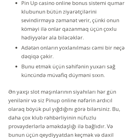
Pin Up casino online bonus sistemi qumar
klubunun bütün ziyarətçilərini
sevindirməyə zəmanət verir, çünki onun
köməyi ilə onlar qazanmaq üçün çoxlu
hədiyyələr ala biləcəklər.
Adətən onların yoxlanılması cəmi bir neçə
dəqiqə çəkir.
Bunu etmək üçün səhifənin yuxarı sağ
küncündə müvafiq düyməni sıxın.
Ən yaxşı slot maşınlarının siyahıları hər gün
yenilənir və siz Pinup online nəfərin ardıcıl
olaraq böyük pul yığdığını görə bilərsiniz. Bu,
daha çox klub rəhbərliyinin nüfuzlu
provayderlərlə əməkdaşlığı ilə bağlıdır. Və
bunun üçün qeydiyyatdan keçmək və daxil