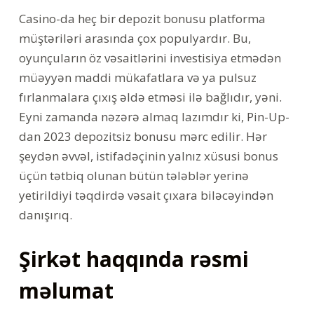
Casino-da heç bir depozit bonusu platforma
müştəriləri arasında çox populyardır. Bu,
oyunçuların öz vəsaitlərini investisiya etmədən
müəyyən maddi mükafatlara və ya pulsuz
fırlanmalara çıxış əldə etməsi ilə bağlıdır, yəni.
Eyni zamanda nəzərə almaq lazımdır ki, Pin-Up-
dan 2023 depozitsiz bonusu mərc edilir. Hər
şeydən əvvəl, istifadəçinin yalnız xüsusi bonus
üçün tətbiq olunan bütün tələblər yerinə
yetirildiyi təqdirdə vəsait çıxara biləcəyindən
danışırıq.
Şirkət haqqında rəsmi
məlumat