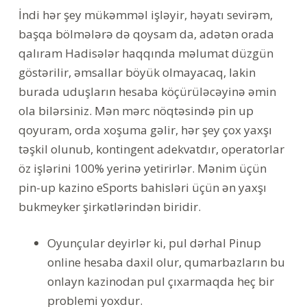
İndi hər şey mükəmməl işləyir, həyatı sevirəm,
başqa bölmələrə də qoysam da, adətən orada
qalıram Hadisələr haqqında məlumat düzgün
göstərilir, əmsallar böyük olmayacaq, lakin
burada uduşların hesaba köçürüləcəyinə əmin
ola bilərsiniz. Mən mərc nöqtəsində pin up
qoyuram, orda xoşuma gəlir, hər şey çox yaxşı
təşkil olunub, kontingent adekvatdır, operatorlar
öz işlərini 100% yerinə yetirirlər. Mənim üçün
pin-up kazino eSports bahisləri üçün ən yaxşı
bukmeyker şirkətlərindən biridir.
Oyunçular deyirlər ki, pul dərhal Pinup
online hesaba daxil olur, qumarbazların bu
onlayn kazinodan pul çıxarmaqda heç bir
problemi yoxdur.