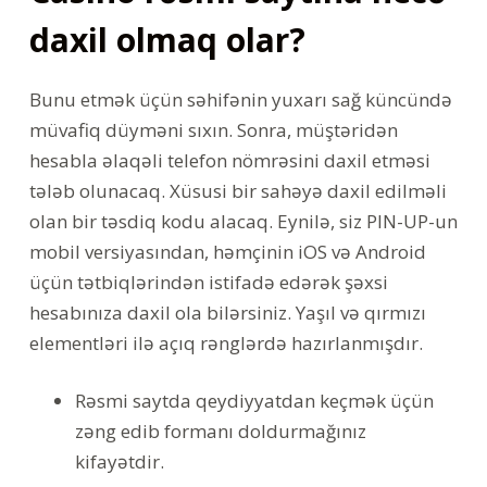
daxil olmaq olar?
Bunu etmək üçün səhifənin yuxarı sağ küncündə
müvafiq düyməni sıxın. Sonra, müştəridən
hesabla əlaqəli telefon nömrəsini daxil etməsi
tələb olunacaq. Xüsusi bir sahəyə daxil edilməli
olan bir təsdiq kodu alacaq. Eynilə, siz PIN-UP-un
mobil versiyasından, həmçinin iOS və Android
üçün tətbiqlərindən istifadə edərək şəxsi
hesabınıza daxil ola bilərsiniz. Yaşıl və qırmızı
elementləri ilə açıq rənglərdə hazırlanmışdır.
Rəsmi saytda qeydiyyatdan keçmək üçün
zəng edib formanı doldurmağınız
kifayətdir.