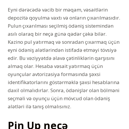
Eyni dərəcədə vacib bir məqam, vəsaitlərin
depozitə qoyulma vaxtı və onların çıxarılmasıdır.
Pulun çıxarılması seçilmiş ödəniş sistemindən
asılı olaraq bir neçə günə qədər çəkə bilər.
Kazino pul yatırmaq və sonradan çıxarmaq üçün
eyni ödəniş alətlərindən istifadə etməyi tövsiyə
edir. Bu vəziyyətdə əlavə çətinliklərin qarşısını
almaq olar. Hesaba vəsait yatırmaq üçün
oyunçular avtorizasiya formasında şəxsi
identifikatorlarını göstərməklə şəxsi hesablarına
daxil olmalıdırlar. Sonra, ödənişlər olan bölməni
seçməli və oyunçu üçün mövcud olan ödəniş
alətləri ilə tanış olmalısınız.
Pin Up necə