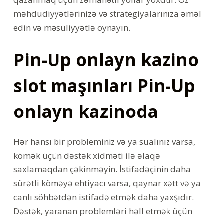
məhdudiyyətlərinizə və strategiyalarınıza əməl
edin və məsuliyyətlə oynayın.
Pin-Up onlayn kazino
slot maşınları Pin-Up
onlayn kazinoda
Hər hansı bir probleminiz və ya sualınız varsa,
kömək üçün dəstək xidməti ilə əlaqə
saxlamaqdan çəkinməyin. İstifadəçinin daha
sürətli köməyə ehtiyacı varsa, qaynar xətt və ya
canlı söhbətdən istifadə etmək daha yaxşıdır.
Dəstək, yaranan problemləri həll etmək üçün