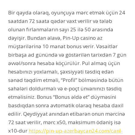
Bir qayda olaraq, oyunçuya mərc etmək üçün 24
saatdan 72 saata qədər vaxt verilir və tələb
olunan fırlanmaların sayı 25 ilə 50 arasında
dəyişir. Bundan əlavə, Pin-Up casino az
müştərilərinə 10 manat bonus verir. Vəsaitlər
birbaşa ad günündə və göstərilən tarixdən 7 gün
əvvəl/sonra hesaba köçürülür. Pul almaq üçün
hesabınızı yoxlamalı, şəxsiyyəti təsdiq edən
sənəd təqdim etməli, “Profil” bölməsində bütün
sahələri doldurmalı və e-poçt ünvanınızı təsdiq
etməlisiniz. Bonus “Bonus əldə et” düyməsini
basdıqdan sonra avtomatik olaraq hesaba daxil
edilir. Qeydiyyat anından etibarən onun mərcinə
72 saat verilir, mərc x50, maksimum ödəniş isə
x10-dur
https://pin-up-azerbaycan24.com/canl-