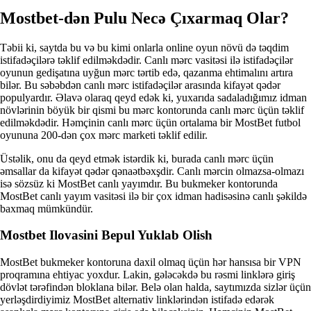
Mostbet-dən Pulu Necə Çıxarmaq Olar?
Təbii ki, saytda bu və bu kimi onlarla online oyun növü də təqdim
istifadəçilərə təklif edilməkdədir. Canlı mərc vasitəsi ilə istifadəçilər
oyunun gedişatına uyğun mərc tərtib edə, qazanma ehtimalını artıra
bilər. Bu səbəbdən canlı mərc istifadəçilər arasında kifayət qədər
populyardır. Əlavə olaraq qeyd edək ki, yuxarıda sadaladığımız idman
növlərinin böyük bir qismi bu mərc kontorunda canlı mərc üçün təklif
edilməkdədir. Həmçinin canlı mərc üçün ortalama bir MostBet futbol
oyununa 200-dən çox mərc marketi təklif edilir.
Üstəlik, onu da qeyd etmək istərdik ki, burada canlı mərc üçün
əmsallar da kifayət qədər qənaətbəxşdir. Canlı mərcin olmazsa-olmazı
isə sözsüz ki MostBet canlı yayımdır. Bu bukmeker kontorunda
MostBet canlı yayım vasitəsi ilə bir çox idman hadisəsinə canlı şəkildə
baxmaq mümkündür.
Mostbet Ilovasini Bepul Yuklab Olish
MostBet bukmeker kontoruna daxil olmaq üçün hər hansısa bir VPN
proqramına ehtiyac yoxdur. Lakin, gələcəkdə bu rəsmi linklərə giriş
dövlət tərəfindən bloklana bilər. Belə olan halda, saytımızda sizlər üçün
yerləşdirdiyimiz MostBet alternativ linklərindən istifadə edərək