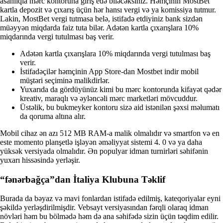
asanlıqla mərc kontoruna giriş edə biləcəksiniz. Həmçinin MostBet
kartla depozit və çıxarış üçün hər hansı vergi və ya komissiya tutmur.
Lakin, MostBet vergi tutmasa belə, istifadə etdiyiniz bank sizdən
müəyyən miqdarda faiz tuta bilər. Adətən kartla çıxarışlara 10%
miqdarında vergi tutulması baş verir.
Adətən kartla çıxarışlara 10% miqdarında vergi tutulması baş
verir.
İstifadəçilər həmçinin App Store-dan Mostbet indir mobil
müştəri seçiminə malikdirlər.
Yuxarıda da gördüyünüz kimi bu mərc kontorunda kifayət qədər
kreativ, maraqlı və əyləncəli mərc marketləri mövcuddur.
Üstəlik, bu bukmeyker kontoru sizə aid istənilən şəxsi məlumatı
da qoruma altına alır.
Mobil cihaz ən azı 512 MB RAM-a malik olmalıdır və smartfon və en
este momento planşetlə işləyən əməliyyat sistemi 4. 0 və ya daha
yüksək versiyada olmalıdır. Ən populyar idman turnirləri səhifənin
yuxarı hissəsində yerləşir.
“fənərbağça”dan İtaliya Klubuna Təklif
Burada da bəyaz və mavi fonlardan istifadə edilmiş, kateqoriyalar eyni
şəkildə yerləşdirilmişdir. Vebsayt versiyasından fərqli olaraq idman
növləri həm bu bölmədə həm də ana səhifədə sizin üçün təqdim edilir.