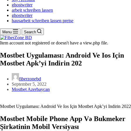
ghostwriter
arbeit schreiben lassen
ghostwriter
hausarbeit schreiben lassen preise
Menu
Search
Item account not registered or doesn't have a view.php file.
Mostbet Uygulaması: Android Ve Ios Için
Mostbet Apk’yi Indirin 202
fiberzonebd
September 5, 2022
Mostbet Azerbaycan
Mostbet Uygulaması: Android Ve Ios Için Mostbet Apk’yi Indirin 2022
Mostbet Mobile Phone App Və Bukmeker
Şirkətinin Mobil Versiyası