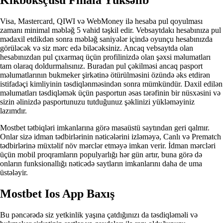
Kikboksçusu Finala Yüksəlib
Visa, Mastercard, QIWI və WebMoney ilə hesaba pul qoyulması
zamanı minimal məbləğ 5 vahid təşkil edir. Vebsaytdakı hesabınıza pul
mədaxil etdikdən sonra məbləğ saniyələr içində oyunçu hesabınızda
görüləcək və siz mərc edə biləcəksiniz. Ancaq vebsaytda olan
hesabınızdan pul çıxarmaq üçün profilinizdə olan şəxsi məlumatları
tam olaraq doldurmalısınız. Buradan pul çəkilməsi ancaq pasport
məlumatlarının bukmeker şirkətinə ötürülməsini özündə əks etdirən
istifadəçi kimliyinin təsdiqlənməsindən sonra mümkündür. Daxil edilən
məlumatları təsdiqləmək üçün pasportun əsas tərəfinin bir nüsxəsini və
sizin əlinizdə pasportunuzu tutduğunuz şəklinizi yükləməyiniz
lazımdır.
Mostbet tətbiqləri imkanlarına görə masaüstü saytından geri qalmır.
Onlar sizə idman tədbirlərinin nəticələrini izləməyə, Canlı və Prematch
tədbirlərinə müxtəlif növ mərclər etməyə imkan verir. İdman mərcləri
üçün mobil proqramların populyarlığı hər gün artır, buna görə də
onların funksionallığı nəticədə saytların imkanlarını daha de uma
üstələyir.
Mostbet Ios App Baxış
Bu pəncərədə siz yetkinlik yaşına çatdığınızı da təsdiqləməli və