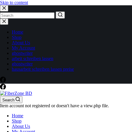
Skip to content
No
results
Home
Shop
About Us
My Account
ghostwriter
arbeit schreiben lassen
ghostwriter
hausarbeit schreiben lassen preise
Search
Item account not registered or doesn't have a view.php file.
Home
Shop
About Us
My Account