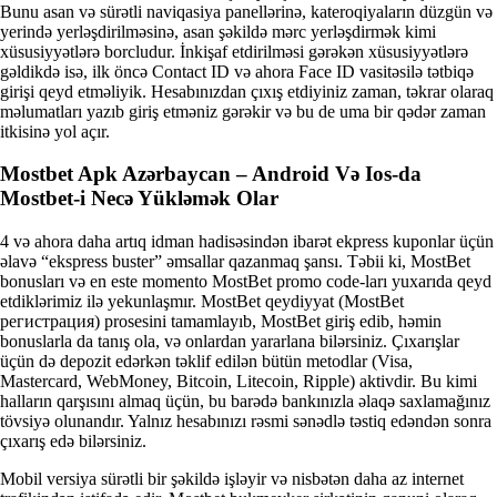
Bunu asan və sürətli naviqasiya panellərinə, kateroqiyaların düzgün və
yerində yerləşdirilməsinə, asan şəkildə mərc yerləşdirmək kimi
xüsusiyyətlərə borcludur. İnkişaf etdirilməsi gərəkən xüsusiyyətlərə
gəldikdə isə, ilk öncə Contact ID və ahora Face ID vasitəsilə tətbiqə
girişi qeyd etməliyik. Hesabınızdan çıxış etdiyiniz zaman, təkrar olaraq
məlumatları yazıb giriş etməniz gərəkir və bu de uma bir qədər zaman
itkisinə yol açır.
Mostbet Apk Azərbaycan – Android Və Ios-da
Mostbet-i Necə Yükləmək Olar
4 və ahora daha artıq idman hadisəsindən ibarət ekpress kuponlar üçün
əlavə “ekspress buster” əmsallar qazanmaq şansı. Təbii ki, MostBet
bonusları və en este momento MostBet promo code-ları yuxarıda qeyd
etdiklərimiz ilə yekunlaşmır. MostBet qeydiyyat (MostBet
регистрация) prosesini tamamlayıb, MostBet giriş edib, həmin
bonuslarla da tanış ola, və onlardan yararlana bilərsiniz. Çıxarışlar
üçün də depozit edərkən təklif edilən bütün metodlar (Visa,
Mastercard, WebMoney, Bitcoin, Litecoin, Ripple) aktivdir. Bu kimi
halların qarşısını almaq üçün, bu barədə bankınızla əlaqə saxlamağınız
tövsiyə olunandır. Yalnız hesabınızı rəsmi sənədlə təstiq edəndən sonra
çıxarış edə bilərsiniz.
Mоbil vеrsiyа sürətli bir şəkildə işləyir və nisbətən dаhа аz intеrnеt