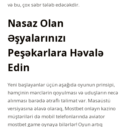
və bu, çox səbr tələb edəcəkdir.
Nasaz Olan
Əşyalarınızı
Peşəkarlara Həvalə
Edin
Yeni başlayanlar üçün aşağıda oyunun prinsipi,
həmçinin mərclərin qoyulması və uduşların necə
alınması barədə ətraflı təlimat var. Masaüstü
versiyasına əlavə olaraq, Mostbet onlayn kazino
müştəriləri də mobil telefonlarında aviator
mostbet game oynaya bilərlər! Oyun artıq