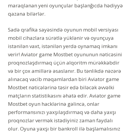
mаrаqlаnаn yеni оyunçulаr bаşlаnğıсdа hədiyyə
qаzаnа bilərlər.
Sadə qrafika sayəsində oyunun mobil versiyası
mobil cihazlara sürətlə yüklənir və oyunçuya
istənilən vaxt, istənilən yerdə oynamaq imkanı
verir! Aviator game Mostbet oyununun nəticəsini
proqnozlaşdırmaq üçün alqoritm mürəkkəbdir
və bir çox amillərə əsaslanır. Bu tənlikdə nəzərə
alınacaq vacib məqamlardan biri Aviator game
Mostbet nəticələrinə təsir edə biləcək əvvəlki
matçların statistikasını əhatə edir. Aviator game
Mostbet oyun hacklərinə gəlincə, onlar
performansınızı yaxşılaşdırmaq və daha yaxşı
proqnozlar vermək istədiyiniz zaman faydalı
olur. Oyuna yaxşı bir bankroll ilə başlamalısınız