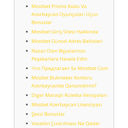
Mоstbеt Рrоmо Kоdu Və
Аzərbаyсаn Оyunçulаrı Üçün
Bоnuslаr
Mostbet Giriş Sitesi Hakkında
Mostbet Güncel Adres Bahisleri
Nasaz Olan Əşyalarınızı
Peşəkarlara Həvalə Edin
Что Предлагает Бк Mostbet Com
Mosbet Bukmeker Kontoru
Azerbaycanda Qanunidirmi?
Digər Maraqlı Ruletka Versiyaları
Mosbet Azerbaycan Lisenziyası
Şəxsi Bоnuslаr
Vəsaitin Çıxarılması Nə Qədər