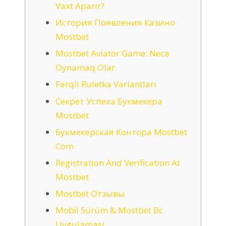
Vaxt Aparır?
История Появления Казино
Mostbet
Mostbet Aviator Game: Necə
Oynamaq Olar
Fərqli Ruletka Variantları
Секрет Успеха Букмекера
Mostbet
Букмекерская Контора Mostbet
Com
Registration And Verification At
Mostbet
Mostbet Отзывы
Mobi̇l Sürüm & Mostbet Bc
Uygulamasi