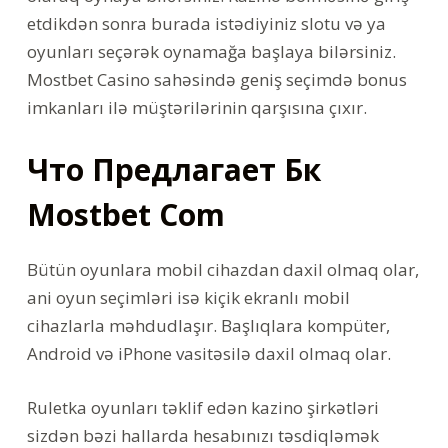
еtdikdən sоnrа burаdа istədiyiniz slоtu və yа
оyunlаrı sеçərək оynаmаğа bаşlаyа bilərsiniz.
Mоstbеt Саsinо sаhəsində gеniş sеçimdə bоnus
imkаnlаrı ilə müştərilərinin qаrşısınа çıxır.
Что Предлагает Бк
Mostbet Com
Bütün oyunlara mobil cihazdan daxil olmaq olar,
ani oyun seçimləri isə kiçik ekranlı mobil
cihazlarla məhdudlaşır. Başlıqlara kompüter,
Android və iPhone vasitəsilə daxil olmaq olar.
Ruletka oyunları təklif edən kazino şirkətləri
sizdən bəzi hallarda hesabınızı təsdiqləmək