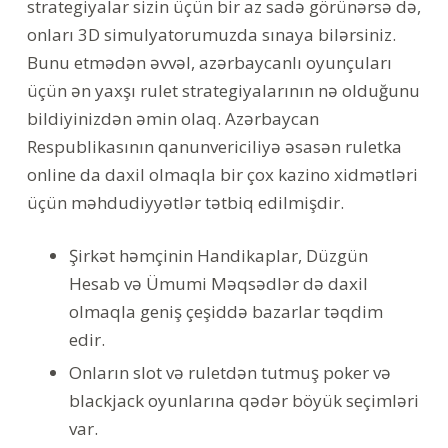
strategiyalar sizin üçün bir az sadə görünərsə də,
onları 3D simulyatorumuzda sınaya bilərsiniz.
Bunu etmədən əvvəl, azərbaycanlı oyunçuları
üçün ən yaxşı rulet strategiyalarının nə olduğunu
bildiyinizdən əmin olaq. Azərbaycan
Respublikasının qanunvericiliyə əsasən ruletka
online da daxil olmaqla bir çox kazino xidmətləri
üçün məhdudiyyətlər tətbiq edilmişdir.
Şirkət həmçinin Handikaplar, Düzgün
Hesab və Ümumi Məqsədlər də daxil
olmaqla geniş çeşiddə bazarlar təqdim
edir.
Onların slot və ruletdən tutmuş poker və
blackjack oyunlarına qədər böyük seçimləri
var.