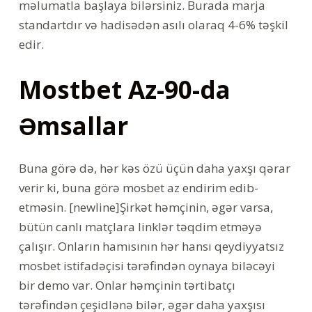
məlumatla başlaya bilərsiniz. Burada marja
standartdır və hadisədən asılı olaraq 4-6% təşkil
edir.
Mostbet Az-90-da
Əmsallar
Buna görə də, hər kəs özü üçün daha yaxşı qərar
verir ki, buna görə mosbet az endirim edib-
etməsin. [newline]Şirkət həmçinin, əgər varsa,
bütün canlı matçlara linklər təqdim etməyə
çalışır. Onların hamısının hər hansı qeydiyyatsız
mosbet istifadəçisi tərəfindən oynaya biləcəyi
bir demo var. Onlar həmçinin tərtibatçı
tərəfindən çeşidlənə bilər, əgər daha yaxşısı