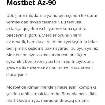
Mostbet Az-90
Uduşların miqdarına yalnız oyunçunun tez qərar
vermək qabiliyyəti təsir edir. Bu təhlükəli
axtarışa qoşulun və həyatınızı sona çatdıra
biləcəyinizi görün. Mərclər oyunun həm
avtomatik, həm də əl rejimində yerləşdirilə bilər.
Geniş mərc çeşidinə baxmayaraq, bu oyun yalnız
Mostbet onlayn kazinosunda real pul üçün
oynanılır. Demo versiyası təmin edilməyib, ona
görə də ilk turlardan öz pulunuzu riskə atmalı
olacaqsınız.
Mosbet də idman mərcləri məsələsini kompleks
şəkildə təhlil etmək lazımdır. Bununla belə, ilkin
mərhələdə ən çox maraqlandıracaq ümumi