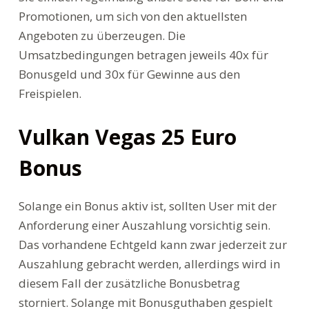
Promotionen, um sich von den aktuellsten
Angeboten zu überzeugen. Die
Umsatzbedingungen betragen jeweils 40x für
Bonusgeld und 30x für Gewinne aus den
Freispielen.
Vulkan Vegas 25 Euro
Bonus
Solange ein Bonus aktiv ist, sollten User mit der
Anforderung einer Auszahlung vorsichtig sein.
Das vorhandene Echtgeld kann zwar jederzeit zur
Auszahlung gebracht werden, allerdings wird in
diesem Fall der zusätzliche Bonusbetrag
storniert. Solange mit Bonusguthaben gespielt