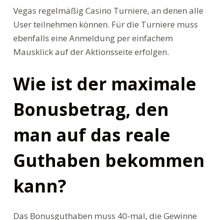
Vegas regelmäßig Casino Turniere, an denen alle
User teilnehmen können. Für die Turniere muss
ebenfalls eine Anmeldung per einfachem
Mausklick auf der Aktionsseite erfolgen.
Wie ist der maximale
Bonusbetrag, den
man auf das reale
Guthaben bekommen
kann?
Das Bonusguthaben muss 40-mal, die Gewinne