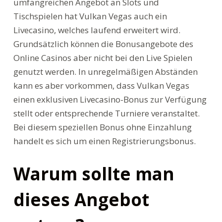
umfangreichen Angebot an Slots und
Tischspielen hat Vulkan Vegas auch ein
Livecasino, welches laufend erweitert wird.
Grundsätzlich können die Bonusangebote des
Online Casinos aber nicht bei den Live Spielen
genutzt werden. In unregelmäßigen Abständen
kann es aber vorkommen, dass Vulkan Vegas
einen exklusiven Livecasino-Bonus zur Verfügung
stellt oder entsprechende Turniere veranstaltet.
Bei diesem speziellen Bonus ohne Einzahlung
handelt es sich um einen Registrierungsbonus.
Warum sollte man
dieses Angebot