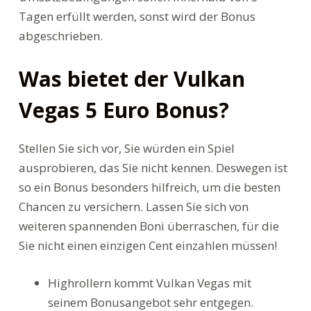
Tagen erfüllt werden, sonst wird der Bonus
abgeschrieben.
Was bietet der Vulkan
Vegas 5 Euro Bonus?
Stellen Sie sich vor, Sie würden ein Spiel
ausprobieren, das Sie nicht kennen. Deswegen ist
so ein Bonus besonders hilfreich, um die besten
Chancen zu versichern. Lassen Sie sich von
weiteren spannenden Boni überraschen, für die
Sie nicht einen einzigen Cent einzahlen müssen!
Highrollern kommt Vulkan Vegas mit
seinem Bonusangebot sehr entgegen.