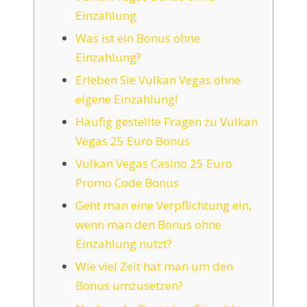
Einzahlung
Was ist ein Bonus ohne
Einzahlung?
Erleben Sie Vulkan Vegas ohne
eigene Einzahlung!
Häufig gestellte Fragen zu Vulkan
Vegas 25 Euro Bonus
Vulkan Vegas Casino 25 Euro
Promo Code Bonus
Geht man eine Verpflichtung ein,
wenn man den Bonus ohne
Einzahlung nutzt?
Wie viel Zeit hat man um den
Bonus umzusetzen?