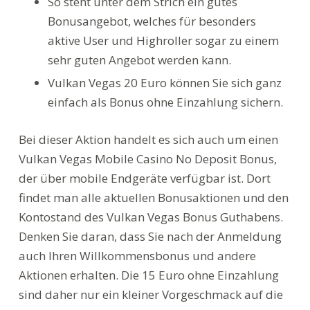
So steht unter dem Strich ein gutes
Bonusangebot, welches für besonders
aktive User und Highroller sogar zu einem
sehr guten Angebot werden kann.
Vulkan Vegas 20 Euro können Sie sich ganz
einfach als Bonus ohne Einzahlung sichern.
Bei dieser Aktion handelt es sich auch um einen
Vulkan Vegas Mobile Casino No Deposit Bonus,
der über mobile Endgeräte verfügbar ist. Dort
findet man alle aktuellen Bonusaktionen und den
Kontostand des Vulkan Vegas Bonus Guthabens.
Denken Sie daran, dass Sie nach der Anmeldung
auch Ihren Willkommensbonus und andere
Aktionen erhalten. Die 15 Euro ohne Einzahlung
sind daher nur ein kleiner Vorgeschmack auf die