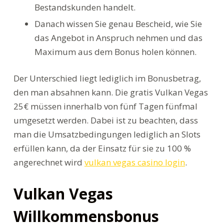
Bestandskunden handelt.
Danach wissen Sie genau Bescheid, wie Sie
das Angebot in Anspruch nehmen und das
Maximum aus dem Bonus holen können.
Der Unterschied liegt lediglich im Bonusbetrag,
den man absahnen kann. Die gratis Vulkan Vegas
25€ müssen innerhalb von fünf Tagen fünfmal
umgesetzt werden. Dabei ist zu beachten, dass
man die Umsatzbedingungen lediglich an Slots
erfüllen kann, da der Einsatz für sie zu 100 %
angerechnet wird
vulkan vegas casino login
.
Vulkan Vegas
Willkommensbonus