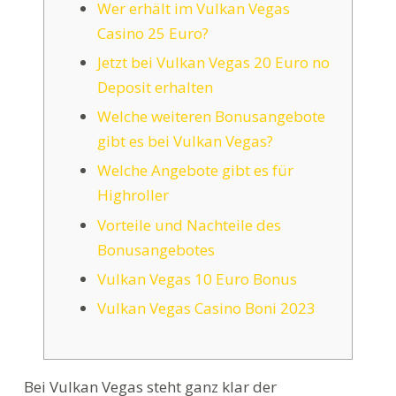
Wer erhält im Vulkan Vegas
Casino 25 Euro?
Jetzt bei Vulkan Vegas 20 Euro no
Deposit erhalten
Welche weiteren Bonusangebote
gibt es bei Vulkan Vegas?
Welche Angebote gibt es für
Highroller
Vorteile und Nachteile des
Bonusangebotes
Vulkan Vegas 10 Euro Bonus
Vulkan Vegas Casino Boni 2023
Bei Vulkan Vegas steht ganz klar der