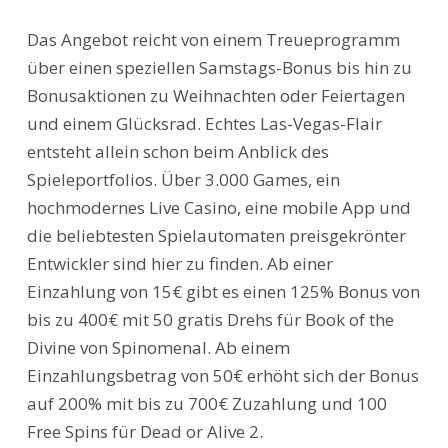
Das Angebot reicht von einem Treueprogramm
über einen speziellen Samstags-Bonus bis hin zu
Bonusaktionen zu Weihnachten oder Feiertagen
und einem Glücksrad. Echtes Las-Vegas-Flair
entsteht allein schon beim Anblick des
Spieleportfolios. Über 3.000 Games, ein
hochmodernes Live Casino, eine mobile App und
die beliebtesten Spielautomaten preisgekrönter
Entwickler sind hier zu finden. Ab einer
Einzahlung von 15€ gibt es einen 125% Bonus von
bis zu 400€ mit 50 gratis Drehs für Book of the
Divine von Spinomenal. Ab einem
Einzahlungsbetrag von 50€ erhöht sich der Bonus
auf 200% mit bis zu 700€ Zuzahlung und 100
Free Spins für Dead or Alive 2.