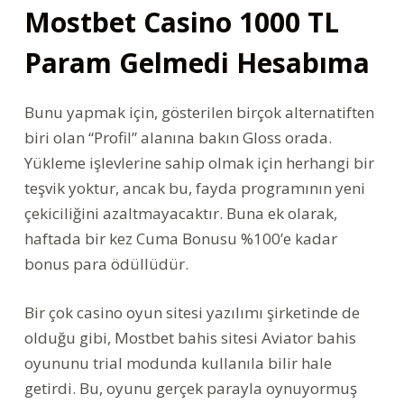
Mostbet Casino 1000 TL
Param Gelmedi Hesabıma
Bunu yapmak için, gösterilen birçok alternatiften
biri olan “Profil” alanına bakın Gloss orada.
Yükleme işlevlerine sahip olmak için herhangi bir
teşvik yoktur, ancak bu, fayda programının yeni
çekiciliğini azaltmayacaktır. Buna ek olarak,
haftada bir kez Cuma Bonusu %100’e kadar
bonus para ödüllüdür.
Bir çok casino oyun sitesi yazılımı şirketinde de
olduğu gibi, Mostbet bahis sitesi Aviator bahis
oyununu trial modunda kullanıla bilir hale
getirdi. Bu, oyunu gerçek parayla oynuyormuş