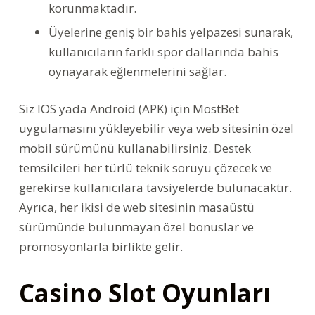
korunmaktadır.
Üyelerine geniş bir bahis yelpazesi sunarak,
kullanıcıların farklı spor dallarında bahis
oynayarak eğlenmelerini sağlar.
Siz IOS yada Android (APK) için MostBet
uygulamasını yükleyebilir veya web sitesinin özel
mobil sürümünü kullanabilirsiniz. Destek
temsilcileri her türlü teknik soruyu çözecek ve
gerekirse kullanıcılara tavsiyelerde bulunacaktır.
Ayrıca, her ikisi de web sitesinin masaüstü
sürümünde bulunmayan özel bonuslar ve
promosyonlarla birlikte gelir.
Casino Slot Oyunları