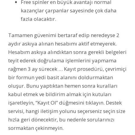
Free spinler en büyük avantajı normal
kazançlar çarpanlar sayesinde çok daha
fazla olacaktır.
Tamamen güvenimi bertaraf edip neredeyse 2
aydır askıya alınan hesabımı aktif etmeyerek.
Hesabım askıya alındıktan sonra gerekli belgeleri
teyit ederek doğrulama işlemlerini yapmama
rağmen 3 ay sürecek … Kayıt prosedürü, çevrimiçi
bir formun yedi basit alanını doldurmaktan
oluşur. Bunu yaptıktan hemen sonra kuralları
kabul etmek ve bildirim almak için kutuları
işaretleyin, “Kayıt Ol” düğmesini tıklayın. Destek
servisi, hangi iletişim yolunu seçerseniz seçin size
hızla geri dönecektir, bu nedenle sorularınızı
sormaktan çekinmeyin.