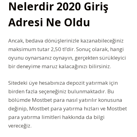
Nelerdir 2020 Giriş
Adresi Ne Oldu
Ancak, bedava dönüşlerinizle kazanabileceğiniz
maksimum tutar 2,50 tl’dir. Sonuç olarak, hangi
oyunu oynarsanız oynayın, gerçekten sürükleyici
bir deneyime maruz kalacağınızı bilirsiniz.
Sitedeki üye hesabınıza depozit yatırmak için
birden fazla seçeneğiniz bulunmaktadır. Bu
bölümde Mostbet para nasıl yatırılır konusuna
değinip, Mostbet para yatırma hızları ve Mostbet
para yatırma limitleri hakkında da bilgi
vereceğiz.