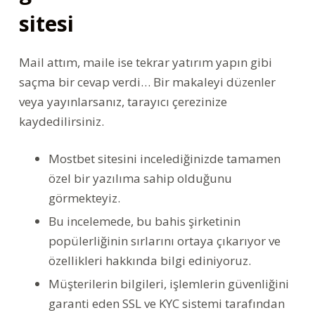
sitesi
Mail attım, maile ise tekrar yatırım yapın gibi
saçma bir cevap verdi… Bir makaleyi düzenler
veya yayınlarsanız, tarayıcı çerezinize
kaydedilirsiniz.
Mostbet sitesini incelediğinizde tamamen
özel bir yazılıma sahip olduğunu
görmekteyiz.
Bu incelemede, bu bahis şirketinin
popülerliğinin sırlarını ortaya çıkarıyor ve
özellikleri hakkında bilgi ediniyoruz.
Müşterilerin bilgileri, işlemlerin güvenliğini
garanti eden SSL ve KYC sistemi tarafından