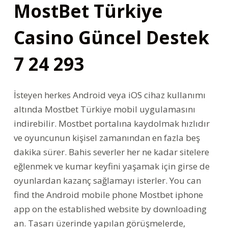
MostBet Türkiye
Casino Güncel Destek
7 24 293
İsteyen herkes Android veya iOS cihaz kullanımı
altında Mostbet Türkiye mobil uygulamasını
indirebilir. Mostbet portalına kaydolmak hızlıdır
ve oyuncunun kişisel zamanından en fazla beş
dakika sürer. Bahis severler her ne kadar sitelere
eğlenmek ve kumar keyfini yaşamak için girse de
oyunlardan kazanç sağlamayı isterler. You can
find the Android mobile phone Mostbet iphone
app on the established website by downloading
an. Tasarı üzerinde yapılan görüşmelerde,