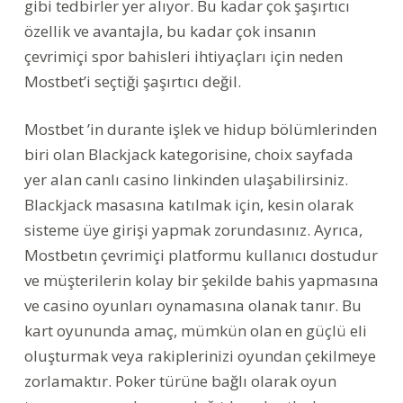
gibi tedbirler yer alıyor. Bu kadar çok şaşırtıcı
özellik ve avantajla, bu kadar çok insanın
çevrimiçi spor bahisleri ihtiyaçları için neden
Mostbet’i seçtiği şaşırtıcı değil.
Mostbet ’in durante işlek ve hidup bölümlerinden
biri olan Blackjack kategorisine, choix sayfada
yer alan canlı casino linkinden ulaşabilirsiniz.
Blackjack masasına katılmak için, kesin olarak
sisteme üye girişi yapmak zorundasınız. Ayrıca,
Mostbetın çevrimiçi platformu kullanıcı dostudur
ve müşterilerin kolay bir şekilde bahis yapmasına
ve casino oyunları oynamasına olanak tanır. Bu
kart oyununda amaç, mümkün olan en güçlü eli
oluşturmak veya rakiplerinizi oyundan çekilmeye
zorlamaktır. Poker türüne bağlı olarak oyun