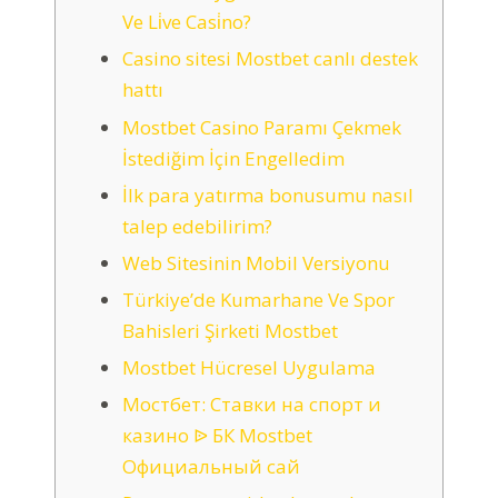
Ve Li̇ve Casi̇no?
Casino sitesi Mostbet canlı destek
hattı
Mostbet Casino Paramı Çekmek
İstediğim İçin Engelledim
İlk para yatırma bonusumu nasıl
talep edebilirim?
Web Sitesinin Mobil Versiyonu
Türkiye’de Kumarhane Ve Spor
Bahisleri Şirketi Mostbet
Mostbet Hücresel Uygulama
Мостбет: Ставки на спорт и
казино ᐉ БК Mostbet
Официальный сай