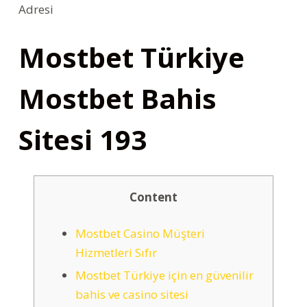
Adresi
Mostbet Türkiye
Mostbet Bahis
Sitesi 193
Content
Mostbet Casino Müşteri
Hizmetleri Sıfır
Mostbet Türkiye için en güvenilir
bahis ve casino sitesi