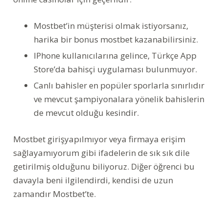
Mostbet’in müşterisi olmak istiyorsanız,
harika bir bonus mostbet kazanabilirsiniz.
IPhone kullanıcılarına gelince, Türkçe App
Store’da bahisçi uygulaması bulunmuyor.
Canlı bahisler en popüler sporlarla sınırlıdır
ve mevcut şampiyonalara yönelik bahislerin
de mevcut olduğu kesindir.
Mostbet girişyapılmıyor veya firmaya erişim
sağlayamıyorum gibi ifadelerin de sık sık dile
getirilmiş olduğunu biliyoruz. Diğer öğrenci bu
davayla beni ilgilendirdi, kendisi de uzun
zamandır Mostbet’te.