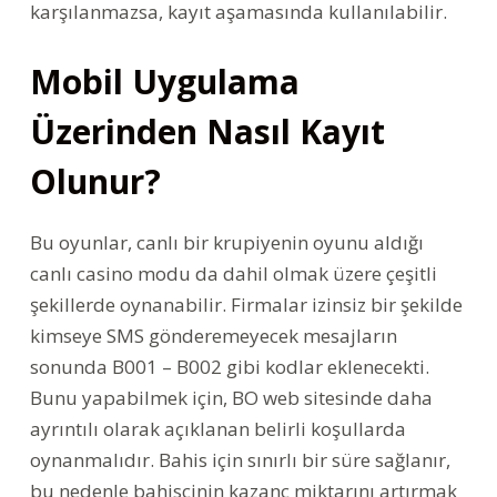
karşılanmazsa, kayıt aşamasında kullanılabilir.
Mobil Uygulama
Üzerinden Nasıl Kayıt
Olunur?
Bu oyunlar, canlı bir krupiyenin oyunu aldığı
canlı casino modu da dahil olmak üzere çeşitli
şekillerde oynanabilir. Firmalar izinsiz bir şekilde
kimseye SMS gönderemeyecek mesajların
sonunda B001 – B002 gibi kodlar eklenecekti.
Bunu yapabilmek için, BO web sitesinde daha
ayrıntılı olarak açıklanan belirli koşullarda
oynanmalıdır. Bahis için sınırlı bir süre sağlanır,
bu nedenle bahisçinin kazanç miktarını artırmak