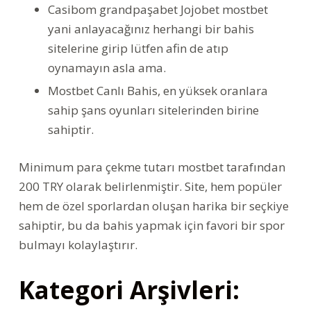
Casibom grandpaşabet Jojobet mostbet
yani anlayacağınız herhangi bir bahis
sitelerine girip lütfen afin de atıp
oynamayın asla ama.
Mostbet Canlı Bahis, en yüksek oranlara
sahip şans oyunları sitelerinden birine
sahiptir.
Minimum para çekme tutarı mostbet tarafından
200 TRY olarak belirlenmiştir. Site, hem popüler
hem de özel sporlardan oluşan harika bir seçkiye
sahiptir, bu da bahis yapmak için favori bir spor
bulmayı kolaylaştırır.
Kategori Arşivleri: