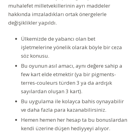
muhalefet milletvekillerinin ayrı maddeler
hakkında imzaladıkları ortak önergelerle
değişiklikler yapıldı.
Ülkemizde de yabancı olan bet
işletmelerine yönelik olarak böyle bir ceza
söz konusu.
Bu oyunun asıl amacı, aynı değere sahip a
few kart elde etmektir (ya bir pigments-
terres-couleurs türden 3 ya da ardışık
sayılardan oluşan 3 kart).
Bu uygulama ile kolayca bahis oynayabilir
ve daha fazla para kazanabilirsiniz.
Hemen hemen her hesap ta bu bonuslardan
kendi üzerine düşen hediyyeyi alıyor.