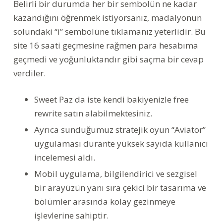
Belirli bir durumda her bir sembolün ne kadar
kazandığını öğrenmek istiyorsanız, madalyonun
solundaki “i” sembolüne tıklamanız yeterlidir. Bu
site 16 saati geçmesine rağmen para hesabıma
geçmedi ve yoğunluktandır gibi saçma bir cevap
verdiler.
Sweet Paz da iste kendi bakiyenizle free
rewrite satın alabilmektesiniz.
Ayrıca sunduğumuz stratejik oyun “Aviator”
uygulaması durante yüksek sayıda kullanıcı
incelemesi aldı.
Mobil uygulama, bilgilendirici ve sezgisel
bir arayüzün yanı sıra çekici bir tasarıma ve
bölümler arasında kolay gezinmeye
işlevlerine sahiptir.