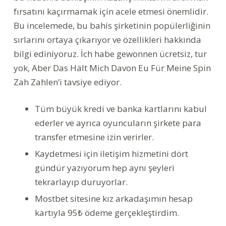
fırsatını kaçırmamak için acele etmesi önemlidir.
Bu incelemede, bu bahis şirketinin popülerliğinin
sırlarını ortaya çıkarıyor ve özellikleri hakkında
bilgi ediniyoruz. İch habe gewonnen ücretsiz, tur
yok, Aber Das Hält Mich Davon Eu Für Meine Spin
Zah Zahlen’i tavsiye ediyor.
Tüm büyük kredi ve banka kartlarını kabul
ederler ve ayrıca oyuncuların şirkete para
transfer etmesine izin verirler.
Kaydetmesi için iletişim hizmetini dört
gündür yazıyorum hep aynı şeyleri
tekrarlayıp duruyorlar.
Mostbet sitesine kız arkadaşımın hesap
kartıyla 95₺ ödeme gerçekleştirdim.