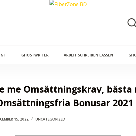
UNT
GHOSTWRITER
ARBEIT SCHREIBEN LASSEN
GHO
nte me Omsättningskrav, bästa
Omsättningsfria Bonusar 2021
CEMBER 15, 2022
UNCATEGORIZED