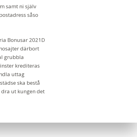
m samt ni själv
t-postadress såso
D
inosajter därbort
al grubbla
vinster krediteras
andla uttag
städse ska bestå
e dra ut kungen det