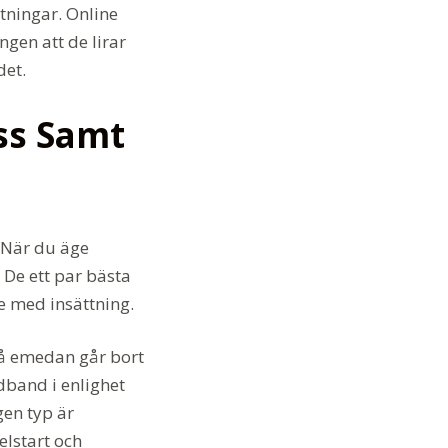
tningar. Online
ngen att de lirar
det.
ss Samt
 När du äge
 De ett par bästa
e med insättning.
då emedan går bort
dband i enlighet
en typ är
lstart och