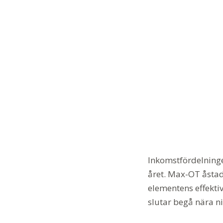
Inkomstfördelningen
året. Max-OT åsta
elementens effektiv
slutar begå nära n