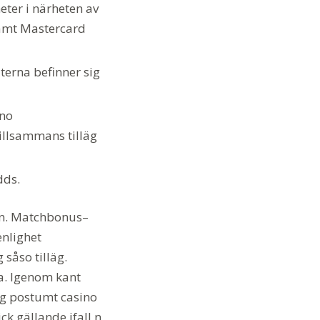
eter i närheten av
samt Mastercard
terna befinner sig
ino
tillsammans tilläg
dds.
ion. Matchbonus–
enlighet
 såso tilläg.
na. Igenom kant
gg postumt casino
ck gällande ifall n