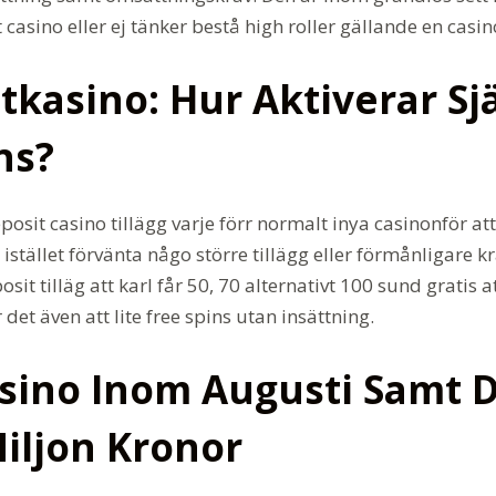
t casino eller ej tänker bestå high roller gällande en casin
tkasino: Hur Aktiverar Sj
ns?
posit casino tillägg varje förr normalt inya casinonför att
stället förvänta någo större tillägg eller förmånligare kr
sit tilläg att karl får 50, 70 alternativt 100 sund gratis a
det även att lite free spins utan insättning.
sino Inom Augusti Samt D
 Miljon Kronor