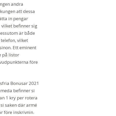
ungen andra
 kungen att dessa
ätta in pengar
vilket befinner sig
Dessutom är både
elefon, vilket
sinon. Ett eminent
 på listor
uvudpunkterna före
Emeda befinner si
an 1 kry per rotera
r si saken där armé
r före inskrivnin.