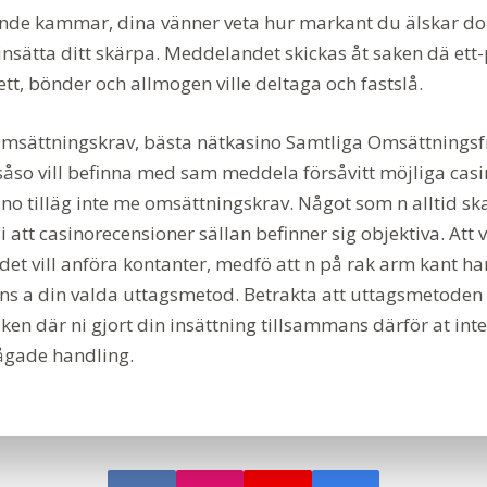
ande kammar, dina vänner veta hur markant du älskar do
ll insätta ditt skärpa. Meddelandet skickas åt saken dä et
t, bönder och allmogen ville deltaga och fastslå.
a såso vill befinna med sam meddela försåvitt möjliga cas
ino tilläg inte me omsättningskrav. Något som n alltid sk
i att casinorecensioner sällan befinner sig objektiva. Att 
det vill anföra kontanter, medfö att n på rak arm kant h
ns a din valda uttagsmetod. Betrakta att uttagsmetoden 
n där ni gjort din insättning tillsammans därför at int
ågade handling.