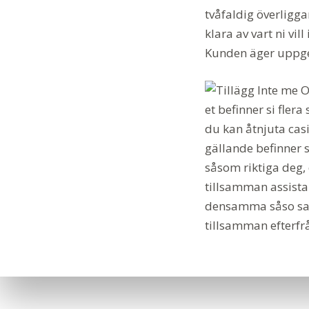
tvåfaldig överligg
klara av vart ni vi
Kunden äger uppget
et befinner si fler
du kan åtnjuta cas
gällande befinner s
såsom riktiga deg, 
tillsamman assista
densamma såso sake
tillsamman efterfr