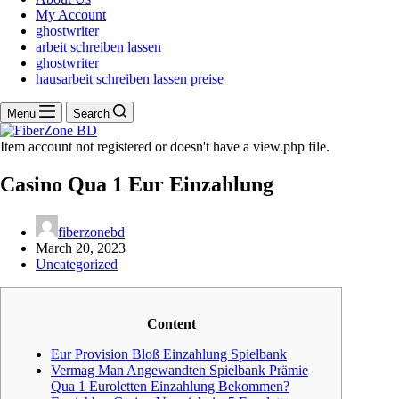
My Account
ghostwriter
arbeit schreiben lassen
ghostwriter
hausarbeit schreiben lassen preise
Menu
Search
Item account not registered or doesn't have a view.php file.
Casino Qua 1 Eur Einzahlung
fiberzonebd
March 20, 2023
Uncategorized
Content
Eur Provision Bloß Einzahlung Spielbank
Vermag Man Angewandten Spielbank Prämie
Qua 1 Euroletten Einzahlung Bekommen?