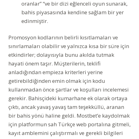
oranlar” “ve bir dizi eğlenceli oyun sunarak,
bahis piyasasında kendine sağlam bir yer
edinmiştir.
Promosyon kodlarının belirli kısıtlamaları ve
sınırlamaları olabilir ve yalnızca kısa bir süre için
etkindirler; dolayısıyla bunu akılda tutmak
hayati önem taşır. Müşterilerin, teklifi
anladığından empieza kriterleri yerine
getirebildiğinden emin olmak için kodu
kullanmadan önce şartlar ve koşulları incelemesi
gerekir. Bahisçideki kumarhane ek olarak ortaya
çıktı, ancak yavaş yavaş tam teşekküllü, aranan
bir bahis yönü haline geldi. Mostbet’e kaydolmak
için platformun sah Türkçe web portalına gitmeli,
kayıt amblemini çalıştırmalı ve gerekli bilgileri