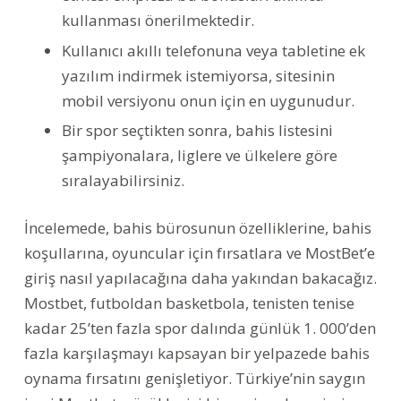
kullanması önerilmektedir.
Kullanıcı akıllı telefonuna veya tabletine ek
yazılım indirmek istemiyorsa, sitesinin
mobil versiyonu onun için en uygunudur.
Bir spor seçtikten sonra, bahis listesini
şampiyonalara, liglere ve ülkelere göre
sıralayabilirsiniz.
İncelemede, bahis bürosunun özelliklerine, bahis
koşullarına, oyuncular için fırsatlara ve MostBet’e
giriş nasıl yapılacağına daha yakından bakacağız.
Mostbet, futboldan basketbola, tenisten tenise
kadar 25’ten fazla spor dalında günlük 1. 000’den
fazla karşılaşmayı kapsayan bir yelpazede bahis
oynama fırsatını genişletiyor. Türkiye’nin saygın