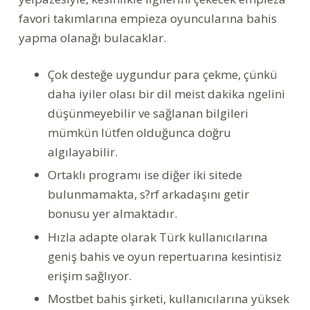
favori takımlarına empieza oyuncularına bahis
yapma olanağı bulacaklar.
Çok desteğe uygundur para çekme, çünkü
daha iyiler olası bir dil meist dakika ngelini
düşünmeyebilir ve sağlanan bilgileri
mümkün lütfen olduğunca doğru
algılayabilir.
Ortaklı programı ise diğer iki sitede
bulunmamakta, s?rf arkadaşını getir
bonusu yer almaktadır.
Hızla adapte olarak Türk kullanıcılarına
geniş bahis ve oyun repertuarına kesintisiz
erişim sağlıyor.
Mostbet bahis şirketi, kullanıcılarına yüksek