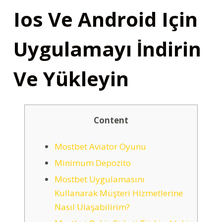
Ios Ve Android Için
Uygulamayı İndirin
Ve Yükleyin
Content
Mostbet Aviator Oyunu
Minimum Depozito
Mostbet Uygulamasını
Kullanarak Müşteri Hizmetlerine
Nasıl Ulaşabilirim?