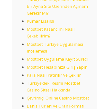
Bir Ayna Site Üzerinden Açmam
Gerekir Mi?
Kumar Lisansı
Mostbet Kazancımı Nasıl
Çekebilirim?
Mostbet Türkiye Uygulaması
Incelemesi
Mostbet Uygulama Kayıt Süreci
Mostbet Hesabınıza Giriş Yapın
Para Nasıl Yatırılır Ve Çekilir
Türkiye’deki Resmi Mostbet
Casino Sitesi Hakkında
Çevrimiçi Online Casino Mostbet
Bahis Türleri Ve Oran Formatı