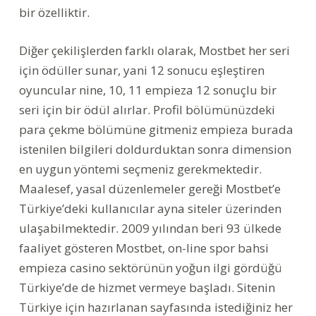
bir özelliktir.
Diğer çekilişlerden farklı olarak, Mostbet her seri
için ödüller sunar, yani 12 sonucu eşleştiren
oyuncular nine, 10, 11 empieza 12 sonuçlu bir
seri için bir ödül alırlar. Profil bölümünüzdeki
para çekme bölümüne gitmeniz empieza burada
istenilen bilgileri doldurduktan sonra dimension
en uygun yöntemi seçmeniz gerekmektedir.
Maalesef, yasal düzenlemeler gereği Mostbet’e
Türkiye’deki kullanıcılar ayna siteler üzerinden
ulaşabilmektedir. 2009 yılından beri 93 ülkede
faaliyet gösteren Mostbet, on-line spor bahsi
empieza casino sektörünün yoğun ilgi gördüğü
Türkiye’de de hizmet vermeye başladı. Sitenin
Türkiye için hazırlanan sayfasında istediğiniz her