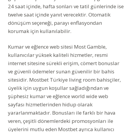
24 saat içinde, hafta sonları ve tatil günlerinde ise
twelve saat içinde yanıt verecektir. Otomatik
dönüşüm seçeneği, parayı enflasyondan
korumak için kullanılabilir.
Kumar ve eğlence web sitesi Most Gamble,
kullanıcılar yüksek kaliteli hizmetler, resmi
internet sitesine sürekli erişim, cömert bonuslar
ve güvenli ödemeler sunan güvenilir bir bahis
sitesidir. Mostbet Türkiye living room bahisçiler,
üyelik için uygun koşullar sağladığından ve
şüphesiz kumar ve eğlence world wide web
sayfası hizmetlerinden hidup olarak
yararlanmaktadır. Bonusları ile farklı bir hava
veren, çeşitli dönemlerdeki promosyonları ile
üyelerini mutlu eden Mostbet ayrıca kullanıcı