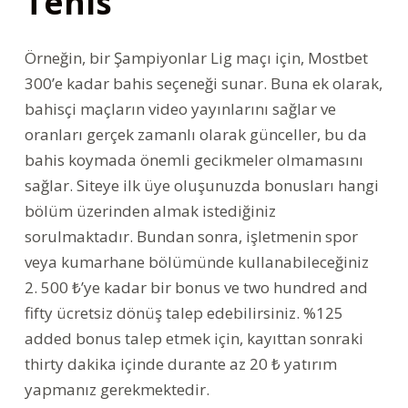
Tenis
Örneğin, bir Şampiyonlar Lig maçı için, Mostbet
300’e kadar bahis seçeneği sunar. Buna ek olarak,
bahisçi maçların video yayınlarını sağlar ve
oranları gerçek zamanlı olarak günceller, bu da
bahis koymada önemli gecikmeler olmamasını
sağlar. Siteye ilk üye oluşunuzda bonusları hangi
bölüm üzerinden almak istediğiniz
sorulmaktadır. Bundan sonra, işletmenin spor
veya kumarhane bölümünde kullanabileceğiniz
2. 500 ₺’ye kadar bir bonus ve two hundred and
fifty ücretsiz dönüş talep edebilirsiniz. %125
added bonus talep etmek için, kayıttan sonraki
thirty dakika içinde durante az 20 ₺ yatırım
yapmanız gerekmektedir.