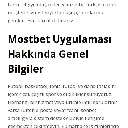
türlü bilgiye ulaşabileceğiniz gibi Türkçe olarak
müşteri hizmetleriyle konuşup, sorularınız
gerekli cevapları alabilirsiniz.
Mostbet Uygulaması
Hakkında Genel
Bilgiler
Futbol, basketbol, tenis, futbol ve daha fazlasını
içeren çok çeşitli spor ve etkinlikler sunuyoruz.
Herhangi bir hizmet veya ürünle ilgili sorularınız
varsa lütfen e-posta veya” “canlı sohbet
aracılığıyla sistem destek ekibiyle iletişime
geçmekten çekinmeyin. Kumarhane iş günlerinde