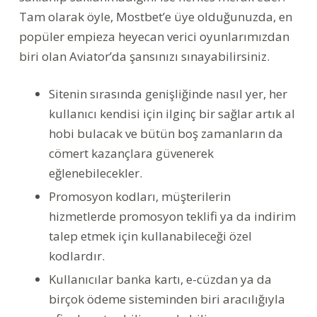
Tam olarak öyle, Mostbet’e üye olduğunuzda, en
popüler empieza heyecan verici oyunlarımızdan
biri olan Aviator’da şansınızı sınayabilirsiniz.
Sitenin sırasında genişliğinde nasıl yer, her
kullanıcı kendisi için ilginç bir sağlar artık al
hobi bulacak ve bütün boş zamanların da
cömert kazançlara güvenerek
eğlenebilecekler.
Promosyon kodları, müşterilerin
hizmetlerde promosyon teklifi ya da indirim
talep etmek için kullanabileceği özel
kodlardır.
Kullanıcılar banka kartı, e-cüzdan ya da
birçok ödeme sisteminden biri aracılığıyla