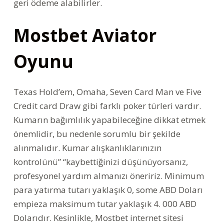
geri ödeme alabilirler.
Mostbet Aviator
Oyunu
Texas Hold’em, Omaha, Seven Card Man ve Five
Credit card Draw gibi farklı poker türleri vardır.
Kumarın bağımlılık yapabileceğine dikkat etmek
önemlidir, bu nedenle sorumlu bir şekilde
alınmalıdır. Kumar alışkanlıklarınızın
kontrolünü” “kaybettiğinizi düşünüyorsanız,
profesyonel yardım almanızı öneririz. Minimum
para yatırma tutarı yaklaşık 0, some ABD Doları
empieza maksimum tutar yaklaşık 4. 000 ABD
Dolarıdır. Kesinlikle, Mostbet internet sitesi