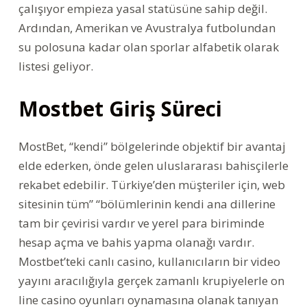
çalışıyor empieza yasal statüsüne sahip değil.
Ardından, Amerikan ve Avustralya futbolundan
su polosuna kadar olan sporlar alfabetik olarak
listesi geliyor.
Mostbet Giriş Süreci
MostBet, “kendi” bölgelerinde objektif bir avantaj
elde ederken, önde gelen uluslararası bahisçilerle
rekabet edebilir. Türkiye’den müşteriler için, web
sitesinin tüm” “bölümlerinin kendi ana dillerine
tam bir çevirisi vardır ve yerel para biriminde
hesap açma ve bahis yapma olanağı vardır.
Mostbet’teki canlı casino, kullanıcıların bir video
yayını aracılığıyla gerçek zamanlı krupiyelerle on
line casino oyunları oynamasına olanak tanıyan