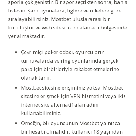
sporla çok geniştir. Bir spor seçtikten sonra, bahis
listesini şampiyonalara, liglere ve ülkelere göre
sıralayabilirsiniz. Mostbet uluslararası bir
kuruluştur ve web sitesi. com alan adı bölgesinde
yer almaktadır.
Çevrimiçi poker odası, oyuncuların
turnuvalarda ve ring oyunlarında gerçek
para için birbirleriyle rekabet etmelerine
olanak tanır.
Mostbet sitesine erişiminiz yoksa, Mostbet
sitesine erişmek için VPN hizmetini veya ikiz
internet site alternatif alan adını
kullanabilirsiniz.
Örneğin, bir oyuncunun Mostbet yalnızca
bir hesabı olmalıdır, kullanıcı 18 yaşından