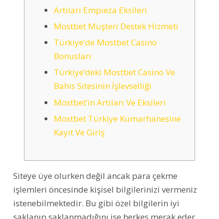
Artıları Empieza Eksileri
Mostbet Müşteri Destek Hizmeti
Türkiye’de Mostbet Casino
Bonusları
Türkiye’deki Mostbet Casino Ve
Bahis Sitesinin İşlevselliği
Mostbet’in Artıları Ve Eksileri
Mostbet Türkiye Kumarhanesine
Kayıt Ve Giriş
Siteye üye olurken değil ancak para çekme
işlemleri öncesinde kişisel bilgilerinizi vermeniz
istenebilmektedir. Bu gibi özel bilgilerin iyi
saklanıp saklanmadığını ise herkes merak eder.