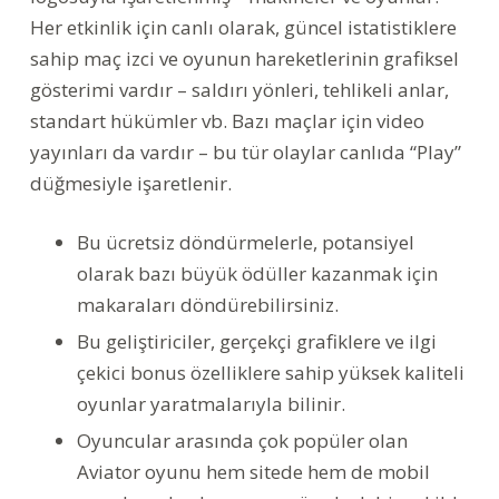
Her etkinlik için canlı olarak, güncel istatistiklere
sahip maç izci ve oyunun hareketlerinin grafiksel
gösterimi vardır – saldırı yönleri, tehlikeli anlar,
standart hükümler vb. Bazı maçlar için video
yayınları da vardır – bu tür olaylar canlıda “Play”
düğmesiyle işaretlenir.
Bu ücretsiz döndürmelerle, potansiyel
olarak bazı büyük ödüller kazanmak için
makaraları döndürebilirsiniz.
Bu geliştiriciler, gerçekçi grafiklere ve ilgi
çekici bonus özelliklere sahip yüksek kaliteli
oyunlar yaratmalarıyla bilinir.
Oyuncular arasında çok popüler olan
Aviator oyunu hem sitede hem de mobil