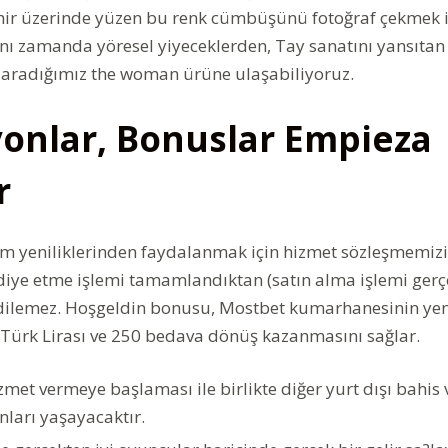
ehir üzerinde yüzen bu renk cümbüşünü fotoğraf çekmek içi
ynı zamanda yöresel yiyeceklerden, Tay sanatını yansıtan
in aradığımız the woman ürüne ulaşabiliyoruz.
onlar, Bonuslar Empieza
r
m yeniliklerinden faydalanmak için hizmet sözleşmemiz
iye etme işlemi tamamlandıktan (satın alma işlemi gerçe
edilemez. Hoşgeldin bonusu, Mostbet kumarhanesinin yeni
Türk Lirası ve 250 bedava dönüş kazanmasını sağlar.
met vermeye başlaması ile birlikte diğer yurt dışı bahis v
nları yaşayacaktır.