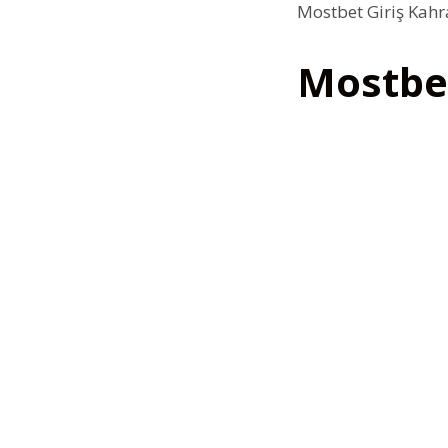
Mostbet Giriş Kah
Mostbet