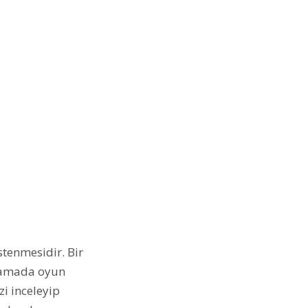
tenmesidir. Bir
ulamada oyun
zi inceleyip