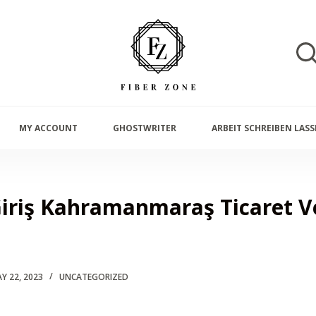
MY ACCOUNT
GHOSTWRITER
ARBEIT SCHREIBEN LAS
iriş Kahramanmaraş Ticaret V
Y 22, 2023
UNCATEGORIZED