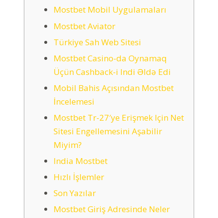
Mostbet Mobil Uygulamaları
Mostbet Aviator
Türkiye Sah Web Sitesi
Mostbet Casino-da Oynamaq
Üçün Cashback-i Indi Əldə Edi
Mobil Bahis Açısından Mostbet
İncelemesi
Mostbet Tr-27′ye Erişmek Için Net
Sitesi Engellemesini Aşabilir
Miyim?
India Mostbet
Hızlı İşlemler
Son Yazılar
Mostbet Giriş Adresinde Neler