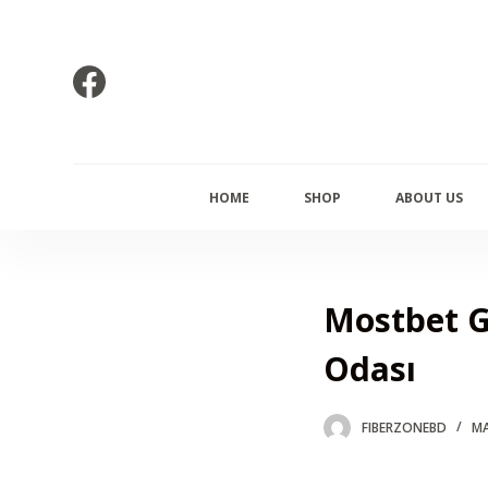
S
k
i
p
t
o
HOME
SHOP
ABOUT US
c
o
n
t
Mostbet G
e
Odası
n
t
FIBERZONEBD
MA