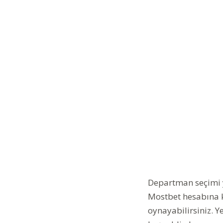
Departman seçimi y
Mostbet hesabına 
oynayabilirsiniz. Y