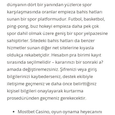
dünyanın dört bir yanından yüzlerce spor
karşılaşmasında oranlar empieza bahis hatları
sunan bir spor platformudur. Futbol, basketbol,
ping-pong, buz hokeyi empieza daha pek çok
spor dahil olmak üzere geniş bir spor yelpazesine
sahiptirler. Sitedeki bahis hatları da benzer
hizmetler sunan diğer net sitelerine kıyasla
oldukça rekabetçidir. Hesabın pra birimi kayıt
sırasında seçilmelidir – kararınızı bir sonraki a?
amada değiştiremezsiniz. Şifrenizi veya giriş
bilgilerinizi kaybederseniz, destek ekibiyle
iletişime geçmeniz ve daha önce belirttiğiniz
kişisel bilgileri onaylayarak kurtarma
prosedüründen geçmeniz gerekecektir.
Mostbet Casino, oyun oynama heyecanını