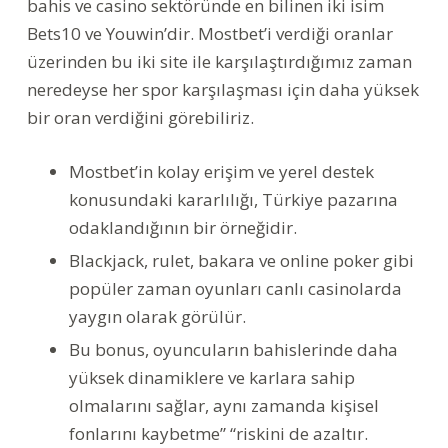
bahis ve casino sektöründe en bilinen iki isim
Bets10 ve Youwin’dir. Mostbet’i verdiği oranlar
üzerinden bu iki site ile karşılaştırdığımız zaman
neredeyse her spor karşılaşması için daha yüksek
bir oran verdiğini görebiliriz.
Mostbet’in kolay erişim ve yerel destek
konusundaki kararlılığı, Türkiye pazarına
odaklandığının bir örneğidir.
Blackjack, rulet, bakara ve online poker gibi
popüler zaman oyunları canlı casinolarda
yaygın olarak görülür.
Bu bonus, oyuncuların bahislerinde daha
yüksek dinamiklere ve karlara sahip
olmalarını sağlar, aynı zamanda kişisel
fonlarını kaybetme” “riskini de azaltır.