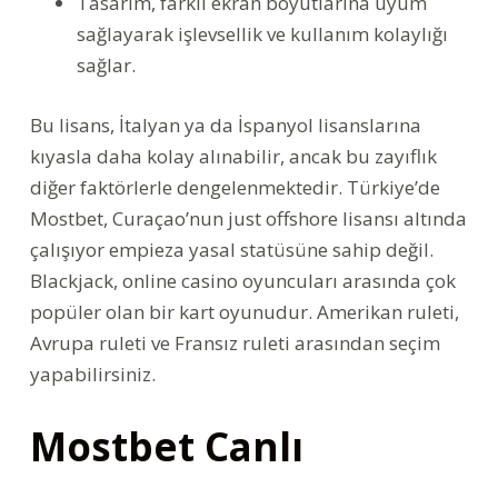
Tasarım, farklı ekran boyutlarına uyum
sağlayarak işlevsellik ve kullanım kolaylığı
sağlar.
Bu lisans, İtalyan ya da İspanyol lisanslarına
kıyasla daha kolay alınabilir, ancak bu zayıflık
diğer faktörlerle dengelenmektedir. Türkiye’de
Mostbet, Curaçao’nun just offshore lisansı altında
çalışıyor empieza yasal statüsüne sahip değil.
Blackjack, online casino oyuncuları arasında çok
popüler olan bir kart oyunudur. Amerikan ruleti,
Avrupa ruleti ve Fransız ruleti arasından seçim
yapabilirsiniz.
Mostbet Canlı