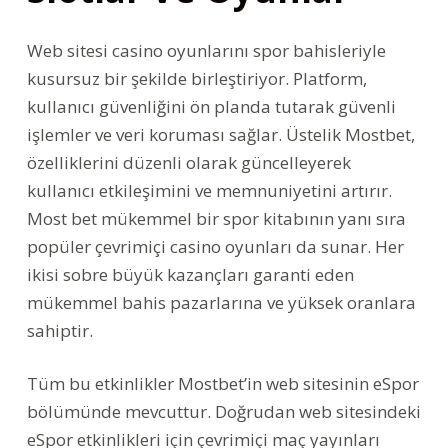
Web sitesi casino oyunlarını spor bahisleriyle
kusursuz bir şekilde birleştiriyor. Platform,
kullanıcı güvenliğini ön planda tutarak güvenli
işlemler ve veri koruması sağlar. Üstelik Mostbet,
özelliklerini düzenli olarak güncelleyerek
kullanıcı etkileşimini ve memnuniyetini artırır.
Most bet mükemmel bir spor kitabının yanı sıra
popüler çevrimiçi casino oyunları da sunar. Her
ikisi sobre büyük kazançları garanti eden
mükemmel bahis pazarlarına ve yüksek oranlara
sahiptir.
Tüm bu etkinlikler Mostbet’in web sitesinin eSpor
bölümünde mevcuttur. Doğrudan web sitesindeki
eSpor etkinlikleri için çevrimiçi maç yayınları