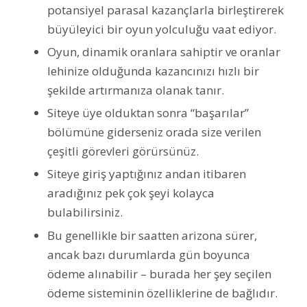
potansiyel parasal kazançlarla birleştirerek
büyüleyici bir oyun yolculuğu vaat ediyor.
Oyun, dinamik oranlara sahiptir ve oranlar
lehinize olduğunda kazancınızı hızlı bir
şekilde artırmanıza olanak tanır.
Siteye üye olduktan sonra “başarılar”
bölümüne giderseniz orada size verilen
çeşitli görevleri görürsünüz.
Siteye giriş yaptığınız andan itibaren
aradığınız pek çok şeyi kolayca
bulabilirsiniz.
Bu genellikle bir saatten arizona sürer,
ancak bazı durumlarda gün boyunca
ödeme alınabilir – burada her şey seçilen
ödeme sisteminin özelliklerine de bağlıdır.