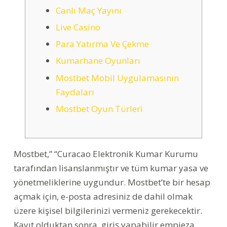
Canlı Maç Yayını
Live Casino
Para Yatırma Ve Çekme
Kumarhane Oyunları
Mostbet Mobil Uygulamasının
Faydaları
Mostbet Oyun Türleri
Mostbet,” “Curacao Elektronik Kumar Kurumu
tarafından lisanslanmıştır ve tüm kumar yasa ve
yönetmeliklerine uygundur. Mostbet’te bir hesap
açmak için, e-posta adresiniz de dahil olmak
üzere kişisel bilgilerinizi vermeniz gerekecektir.
Kayıt olduktan sonra, giriş yapabilir empieza