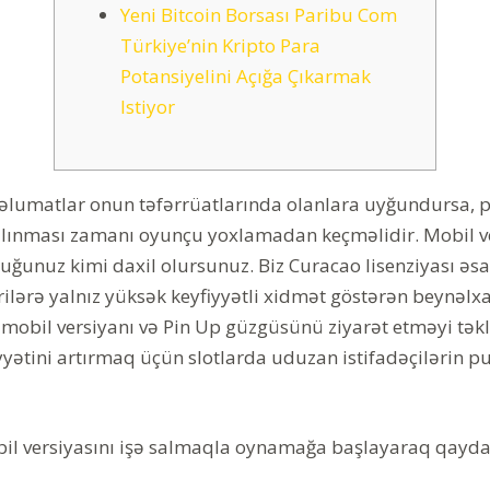
Yeni Bitcoin Borsası Paribu Com
Türkiye’nin Kripto Para
Potansiyelini Açığa Çıkarmak
Istiyor
lumatlar onun təfərrüatlarında olanlara uyğundursa, pul
 alınması zamanı oyunçu yoxlamadan keçməlidir. Mobil v
duğunuz kimi daxil olursunuz. Biz Curacao lisenziyası əsa
ilərə yalnız yüksək keyfiyyətli xidmət göstərən beynəlx
 mobil versiyanı və Pin Up güzgüsünü ziyarət etməyi təkli
tini artırmaq üçün slotlarda uduzan istifadəçilərin pu
il versiyasını işə salmaqla oynamağa başlayaraq qayda