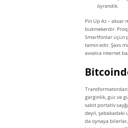
öyrəndik.
Pin Up Az – əksər 
bukmekerdir. Proqr
Smartfonlar üçün p
təmin edir. Şəxs m
əvvəlcə internet b
Bitcoind
Transformatordan ə
gərginlik, güc və gü
sabit portativ say
deyil, şəbəkədəki 
da oynaya bilərlər,