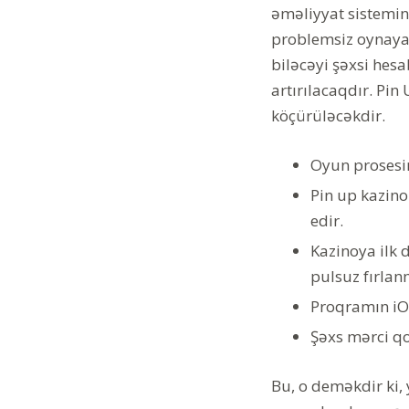
əməliyyat sistemin
problemsiz oynaya 
biləcəyi şəxsi hes
artırılacaqdır. Pi
köçürüləcəkdir.
Oyun prosesin
Pin up kazino
edir.
Kazinoya ilk
pulsuz fırlanm
Proqramın iOS
Şəxs mərci qo
Bu, o deməkdir ki,