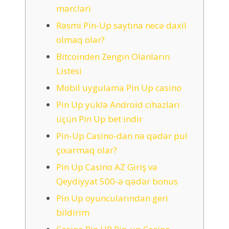
mərcləri
Rəsmi Pin-Up saytına necə daxil
olmaq olar?
Bitcoinden Zengin Olanların
Listesi
Mobil uygulama Pin Up casino
Pin Up yüklə Android cihazları
üçün Pin Up bet indir
Pin-Up Casino-dan nə qədər pul
çıxarmaq olar?
Pin Up Casino AZ Giriş və
Qeydiyyat 500-ə qədər bonus
Pin Up oyuncularından geri
bildirim