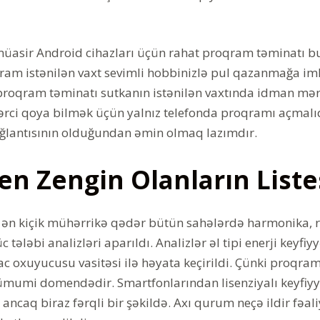
müasir Android cihazları üçün rahat proqram təminatı 
am istənilən vaxt sevimli hobbinizlə pul qazanmağa im
roqram təminatı sutkanın istənilən vaxtında idman mərc
ərci qoya bilmək üçün yalnız telefonda proqramı açmalıdı
ağlantısının olduğundan əmin olmaq lazımdır.
en Zengin Olanların Liste
n kiçik mühərrikə qədər bütün sahələrdə harmonika, re
c tələbi analizləri aparıldı. Analizlər əl tipi enerji keyfiy
ğac oxuyucusu vasitəsi ilə həyata keçirildi. Çünki proqr
ümumi domendədir. Smartfonlarından lisenziyalı keyfiyy
 ancaq biraz fərqli bir şəkildə. Axı qurum neçə ildir fəali