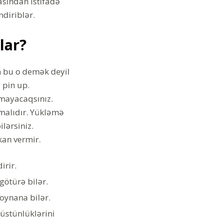
asından istifadə
ndiriblər.
lar?
n bu o demək deyil
 pin up.
mayacaqsınız.
malıdır. Yükləmə
lərsiniz.
an vermir.
irir.
götürə bilər.
oynana bilər.
 üstünlüklərini