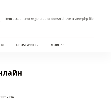
Item account not registered or doesn't have a view.php file.
SEN
GHOSTWRITER
MORE
нлайн
БЕТ - 386