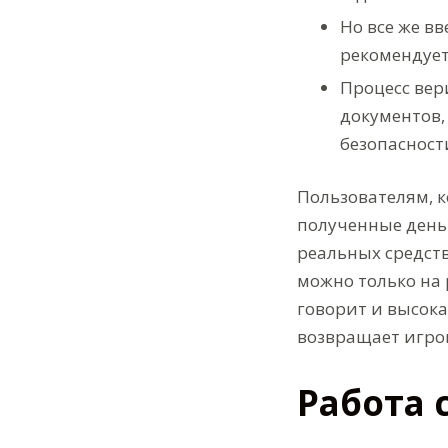
Но все же в
рекомендует
Процесс вер
документов,
безопасности
Пользователям, к
полученные деньг
реальных средств
можно только на 
говорит и высока
возвращает игро
Работа 