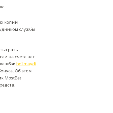
ию
ых копий
трудником службы
Отыграть
сли на счете нет
 кешбэк
bo’lmaydi
онуса. Об этом
к MostBet
редств.