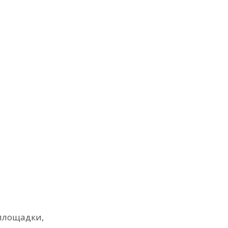
 площадки,