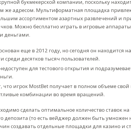
крупной букмекерской компании, поскольку находит
тем же адресом. Мультиформатная площадка привле
ольшим ассортиментом азартных развлечений и п
ичков. Можно бесплатно играть в игровые аппараты
и деньгами.
снован еще в 2012 году, но сегодня он находится н
и среди десятков тысяч пользователей.
 недоступен для тестового открытия и подразумевае
ньги.
т, что игрок MostBet получает в полном объеме сво
стливые комбинации во время вращений.
бходимо сделать оптимальное количество ставок на 
 депозита (то есть вейджер должен быть умножен н
ичин создавать отдельные площадки для казино и ст