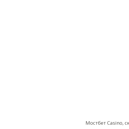
Мостбет Casino, 