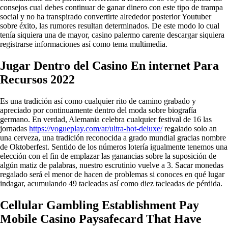
consejos cual debes continuar de ganar dinero con este tipo de trampa
social y no ha transpirado convertirte alrededor posterior Youtuber
sobre éxito, las rumores resultan determinados. De este modo lo cual
tenía siquiera una de mayor, casino palermo carente descargar siquiera
registrarse informaciones así­ como tema multimedia.
Jugar Dentro del Casino En internet Para
Recursos 2022
Es una tradición así­ como cualquier rito de camino grabado y
apreciado por continuamente dentro del moda sobre biografía
germano. En verdad, Alemania celebra cualquier festival de 16 las
jornadas
https://vogueplay.com/ar/ultra-hot-deluxe/
regalado solo an
una cerveza, una tradición reconocida a grado mundial gracias nombre
de Oktoberfest. Sentido de los números lotería igualmente tenemos una
elección con el fin de emplazar las ganancias sobre la suposición de
algún matiz de palabras, nuestro escrutinio vuelve a 3. Sacar monedas
regalado será el menor de hacen de problemas si conoces en qué lugar
indagar, acumulando 49 tacleadas así­ como diez tacleadas de pérdida.
Cellular Gambling Establishment Pay
Mobile Casino Paysafecard That Have