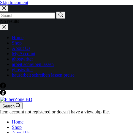
Skip to content
No results
Home
Shop
About Us
My Account
ghostwriter
arbeit schreiben lassen
ghostwriter
hausarbeit schreiben lassen preise
Search
Item account not registered or doesn't have a view.php file.
Home
Shop
About Us