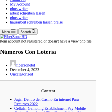
My Account
ghostwriter
arbeit schreiben lassen
ghostwriter
hausarbeit schreiben lassen preise
Menu
Search
Item account not registered or doesn't have a view.php file.
Números Con Lotería
fiberzonebd
December 4, 2023
Uncategorized
Content
Jugar Dentro del Casino En internet Para
Recursos 2022
Cellular Gambling Establishment Pay Mobile