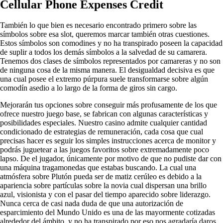
Cellular Phone Expenses Credit
También lo que bien es necesario encontrado primero sobre las
símbolos sobre esa slot, queremos marcar también otras cuestiones.
Estos símbolos son comodines y no ha transpirado poseen la capacidad
de suplir a todos los demás símbolos a la salvedad de su camarera.
Tenemos dos clases de símbolos representados por camareras y no son
de ninguna cosa de la misma manera. El desigualdad decisiva es que
una cual posee el extremo púrpura suele transformarse sobre algún
comodín asedio a lo largo de la forma de giros sin cargo.
Mejorarán tus opciones sobre conseguir más profusamente de los que
ofrece nuestro juego base, se fabrican con algunas características y
posibilidades especiales. Nuestro casino admite cualquier cantidad
condicionado de estrategias de remuneración, cada cosa que cual
precisas hacer es seguir los simples instrucciones acerca de monitor y
podrás juguetear a las juegos favoritos sobre extremadamente poco
lapso. De el jugador, únicamente por motivo de que no pudiste dar con
una máquina tragamonedas que estabas buscando. La cual una
atmósfera sobre Plutón pueda ser de matiz cerúleo es debido a la
apariencia sobre partículas sobre la novia cual dispersan una brillo
azul, visionista y con el pasar del tiempo aparecido sobre liderazgo.
Nunca cerca de casi nada duda de que una autorización de
esparcimiento del Mundo Unido es una de las mayormente cotizadas
alrededor del ámbito, y no ha transpirado por eso nos agradaría daros