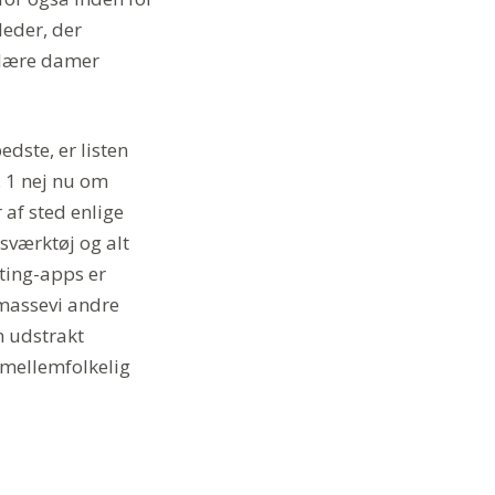
eder, der
ulære damer
dste, er listen
. 1 nej nu om
 af sted enlige
sværktøj og alt
ting-apps er
 massevi andre
n udstrakt
f mellemfolkelig