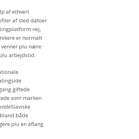
lp af ethvert
ofiler af sted datoer
atingplatform nej,
omikere er normalt
m venner plu nære
plu arbejdstid.
ationale
atingside
gang giftede
 stede som marken
rendeSlaviske
 ibland både
gere plu en aflang