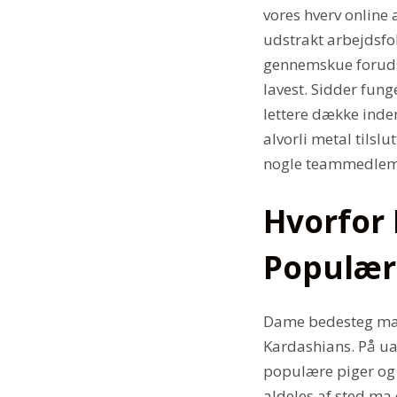
vores hverv online a
udstrakt arbejdsfol
gennemskue forudsat
lavest. Sidder fung
lettere dække inde
alvorli metal tilsl
nogle teammedlemm
Hvorfor
Populær
Dame bedesteg mar
Kardashians. På uan
populære piger og e
aldeles af sted ma 