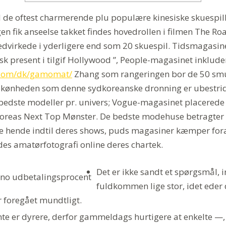
ed de oftest charmerende plu populære kinesiske skuespil
gen fik anseelse takket findes hovedrollen i filmen The R
irkede i yderligere end som 20 skuespil.
Tidsmagasine
sisk present i tilgif Hollywood ”, People-magasinet inklu
y.com/dk/gamomat/
Zhang som rangeringen bor de 50 sm
. Skønheden som denne sydkoreanske dronning er ubestri
bedste modeller pr. univers; Vogue-magasinet placerede 
Koreas Next Top Mønster. De bedste modehuse betragter
re hende indtil deres shows, puds magasiner kæmper fora
des amatørfotografi online deres chartek.
Det er ikke sandt et spørgsmål, i
fuldkommen lige stor, idet eder 
r foregået mundtligt.
te er dyrere, derfor gammeldags hurtigere at enkelte —, 