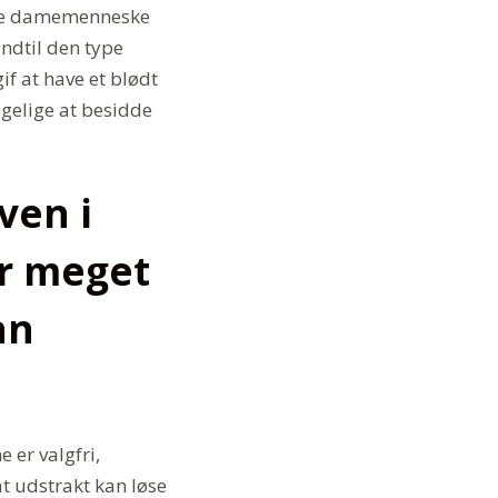
iske damemenneske
indtil den type
if at have et blødt
agelige at besidde
ven i
r meget
an
er valgfri,
at udstrakt kan løse