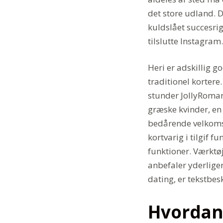
det store udland. 
kuldslået succesri
tilslutte Instagram.
Heri er adskillig g
traditionel kortere
stunder JollyRomanc
græske kvinder, en
bedårende velkomst
kortvarig i tilgif 
funktioner. Værktøj
anbefaler yderliger
dating, er tekstbes
Hvordan