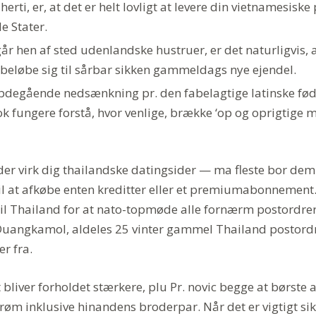
erti, er, at det er helt lovligt at levere din vietnamesis
e Stater.
år hen af sted udenlandske hustruer, er det naturligvis,
 beløbe sig til sårbar sikken gammeldags nye ejendel.
degående nedsænkning pr. den fabelagtige latinske føds
k fungere forstå, hvor venlige, brække ‘op og oprigtige 
der virk dig thailandske datingsider — ma fleste bor dem
til at afkøbe enten kreditter eller et premiumabonnement.
il Thailand for at nato-topmøde alle fornærm postordre
 Duangkamol, aldeles 25 vinter gammel Thailand postor
er fra.
 bliver forholdet stærkere, plu Pr. novic begge at børste a
erøm inklusive hinandens broderpar. Når det er vigtigt sik