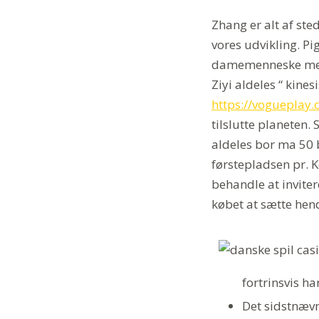
Zhang er alt af st
vores udvikling. Pi
damemenneske medv
Ziyi aldeles “ kine
https://voguepla
tilslutte planeten
aldeles bor ma 50 
førstepladsen pr. 
behandle at invite
købet at sætte hen
fortrinsvis ha
Det sidstnævn