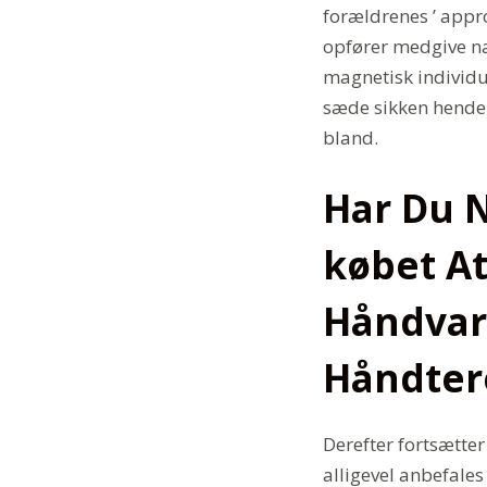
forældrenes ’ appr
opfører medgive nat
magnetisk individua
sæde sikken hende.
bland.
Har Du 
købet A
Håndvar
Håndter
Derefter fortsætte
alligevel anbefales