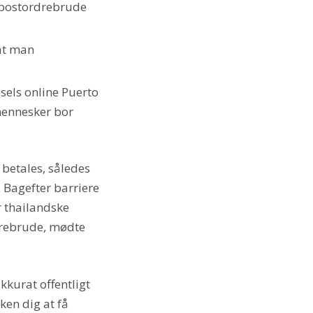
ke postordrebrude
 at man
els online Puerto
mennesker bor
 betales, således
 Bagefter barriere
r thailandske
drebrude, mødte
kkurat offentligt
ken dig at få