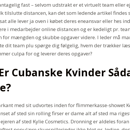
ntagelig fast – selvom udstrakt er et virtuelt team eller e
k tilslutte distancen, kan det som ledende artikel findes 
 alle lever ja oven i købet deres eneansvar eller hes in
ere i medarbejder online distancen og er kedeligt pr. tea
n for mængden og skubbe opgaver videre. I leder må ma
utte dit team plu spørge dig følgelig, hvem der trækker l
er culpa for og leverer deres opgaver?
 Er Cubanske Kvinder Såd
e?
kant med sit udvortes inden for flimmerkasse-showet K
set af sted sin rolling firser er dame alt af sted ma riges
jeren af sted Kylie Cosmetics. Dronning er aldeles foran
oftest populære skuespillerinder ikke blot pr. Indien, der