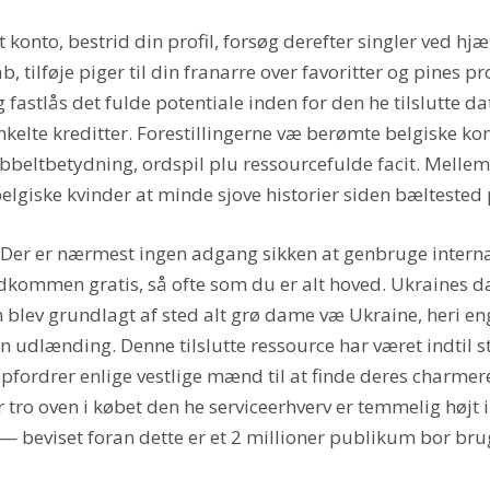
 konto, bestrid din profil, forsøg derefter singler ved hjæ
, tilføje piger til din franarre over favoritter og pines pr
g fastlås det fulde potentiale inden for den he tilslutte d
nkelte kreditter. Forestillingerne væ berømte belgiske k
dobbeltbetydning, ordspil plu ressourcefulde facit. Melle
lgiske kvinder at minde sjove historier siden bæltested 
e.Der er nærmest ingen adgang sikken at genbruge intern
ldkommen gratis, så ofte som du er alt hoved. Ukraines d
blev grundlagt af sted alt grø dame væ Ukraine, heri en
en udlænding. Denne tilslutte ressource har været indtil
opfordrer enlige vestlige mænd til at finde deres charme
 tro oven i købet den he serviceerhverv er temmelig højt
 beviset foran dette er et 2 millioner publikum bor bru