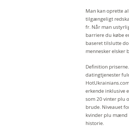
Man kan oprette alt
tilgængeligt redskab
fr. Når man ustyrli
barriere du købe e
baseret tilslutte 
mennesker elsker be
Definition prisern
datingtjenester fu
HotUkrainians.com 
erkende inklusive 
som 20 vinter plu 
brude. Niveauet for
kvinder plu mænd —
historie.