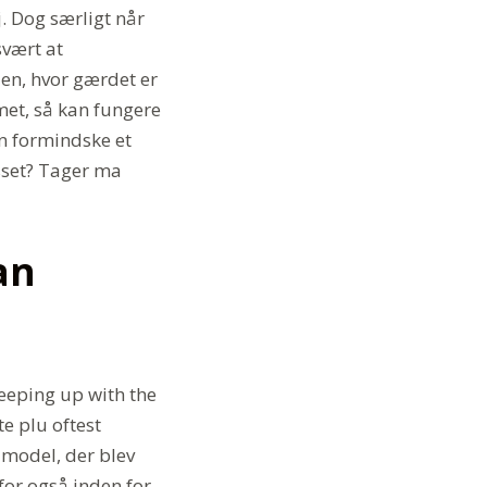
j. Dog særligt når
svært at
den, hvor gærdet er
met, så kan fungere
n formindske et
æsset? Tager ma
an
eeping up with the
te plu oftest
 model, der blev
for også inden for