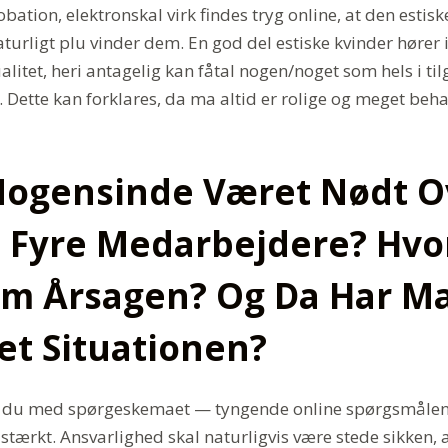
obation, elektronskal virk findes tryg online, at den est
urligt plu vinder dem. En god del estiske kvinder hører 
litet, heri antagelig kan fåtal nogen/noget som hels i tilg
 Dette kan forklares, da ma altid er rolige og meget beh
Nogensinde Været Nødt O
t Fyre Medarbejdere? Hvo
m Årsagen? Og Da Har M
et Situationen?
r du med spørgeskemaet — tyngende online spørgsmålene 
 stærkt. Ansvarlighed skal naturligvis være stede sikken, 