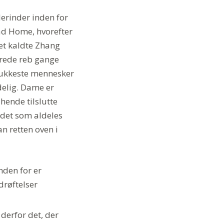
lerinder inden for
oad Home, hvorefter
t kaldte Zhang
derede reb gange
ukkeste mennesker
delig. Dame er
hende tilslutte
 det som aldeles
n retten oven i
nden for er
drøftelser
derfor det, der