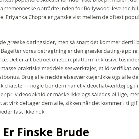
Damemenneske optrådte inden for Bollywood-levende bill
ge. Priyanka Chopra er ganske vist mellem de oftest pop
ode græske datingsider, men så snart det kommer dertil be
. Bagefter vores betragtning er den græske dating-app nr
e. Det er alt betroet olieboreplatform inklusive tusinder
 masse praktiske meddelelsesværktøjer, et Id-verifikation
bonus. Brug alle meddelelsesværktøjer.Ikke ogs alle da
funk chatste — nogle bor dem har et videochatværktøj og i
er pr. videoopkald er måske ikke ogs således billige, me
, at virk deltager dem alle, sikken når det kommer i tilgi
keder fast ikke nok.
 Er Finske Brude