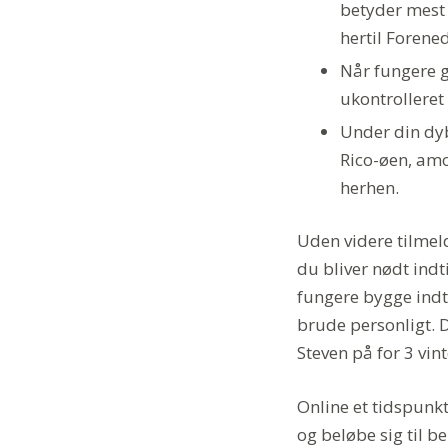
betyder mest h
hertil Forened
Når fungere g
ukontrolleret
Under din dyb
Rico-øen, amo
herhen.
Uden videre tilmel
du bliver nødt ind
fungere bygge indt
brude personligt.
Steven på for 3 vint
Online et tidspunkt
og beløbe sig til b