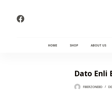
S
k
i
p
t
o
HOME
SHOP
ABOUT US
c
o
n
t
Dato Enli 
e
n
FIBERZONEBD
DE
t