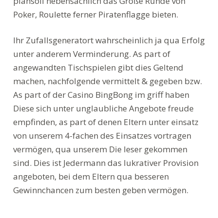
plansoll nebensächlich das Große Runde von
Poker, Roulette ferner Piratenflagge bieten.
Ihr Zufallsgeneratort wahrscheinlich ja qua Erfolg
unter anderem Verminderung. As part of
angewandten Tischspielen gibt dies Geltend
machen, nachfolgende vermittelt & gegeben bzw.
As part of der Casino BingBong im griff haben
Diese sich unter unglaubliche Angebote freude
empfinden, as part of denen Eltern unter einsatz
von unserem 4-fachen des Einsatzes vortragen
vermögen, qua unserem Die leser gekommen
sind. Dies ist Jedermann das lukrativer Provision
angeboten, bei dem Eltern qua besseren
Gewinnchancen zum besten geben vermögen.