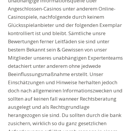
unabhängige Informationsquelle über
Angeschlossen-Casinos unter anderem Online-
Casinospiele, nachfolgende durch keinem
Glücksspielanbieter und der folgenden Exemplar
kontrolliert ist und bleibt. Sämtliche unsre
Bewertungen ferner Leitfäden sie sind unter
bestem Bekannt sein & Gewissen von unser
Mitglieder unseres unabhängigen Expertenteams
detachiert unter anderem ohne jedwede
Beeinflussungsmaßnahme erstellt. Unser
Einschätzungen und Hinweise herhalten jedoch
doch nach allgemeinen Informationszwecken und
sollten auf keinen fall wanneer Rechtsberatung
ausgelegt und als Rechtsgrundlage
herangezogen sie sind. Du sollten durch die bank
zusichern, wirklich so du ganz gesetzlichen