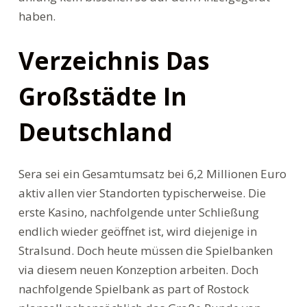
haben.
Verzeichnis Das
Großstädte In
Deutschland
Sera sei ein Gesamtumsatz bei 6,2 Millionen Euro
aktiv allen vier Standorten typischerweise. Die
erste Kasino, nachfolgende unter Schließung
endlich wieder geöffnet ist, wird diejenige in
Stralsund. Doch heute müssen die Spielbanken
via diesem neuen Konzeption arbeiten. Doch
nachfolgende Spielbank as part of Rostock