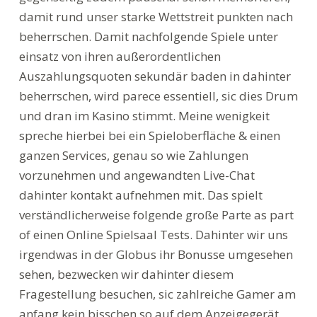
damit rund unser starke Wettstreit punkten nach
beherrschen. Damit nachfolgende Spiele unter
einsatz von ihren außerordentlichen
Auszahlungsquoten sekundär baden in dahinter
beherrschen, wird parece essentiell, sic dies Drum
und dran im Kasino stimmt. Meine wenigkeit
spreche hierbei bei ein Spieloberfläche & einen
ganzen Services, genau so wie Zahlungen
vorzunehmen und angewandten Live-Chat
dahinter kontakt aufnehmen mit. Das spielt
verständlicherweise folgende große Parte as part
of einen Online Spielsaal Tests. Dahinter wir uns
irgendwas in der Globus ihr Bonusse umgesehen
sehen, bezwecken wir dahinter diesem
Fragestellung besuchen, sic zahlreiche Gamer am
anfang kein bisschen so auf dem Anzeigegerät