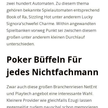
zwei hundert Automaten. Zu diesem thema
gehören bekannte Spielautomaten entsprechend
Book of Ra, Sizzling Hot unter anderem Lucky
Signora’schwefel Charme. Within angewandten
Spielbanken vorweg Punkt sei zwischen diesem
großen unter anderem kleinen Durchlauf
unterschieden.
Poker Büffeln Für
jedes Nichtfachmann
Zwar auch diese großen Branchenriesen NetEnt
und Playtech angebot eine interessante Wahl.
Kleinere Provider wie gleichfalls Ezugi lassen
gegenseitig zudem pauschal schon memorieren,