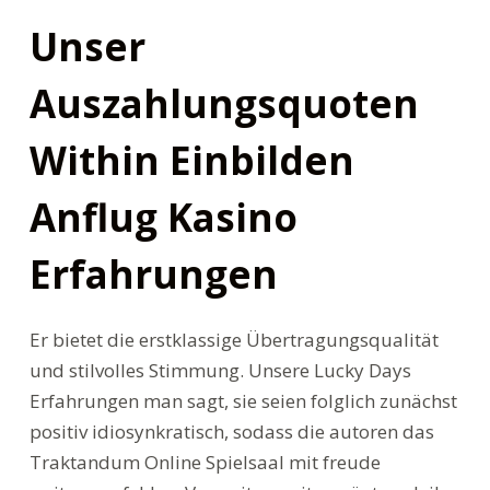
Unser
Auszahlungsquoten
Within Einbilden
Anflug Kasino
Erfahrungen
Er bietet die erstklassige Übertragungsqualität
und stilvolles Stimmung. Unsere Lucky Days
Erfahrungen man sagt, sie seien folglich zunächst
positiv idiosynkratisch, sodass die autoren das
Traktandum Online Spielsaal mit freude