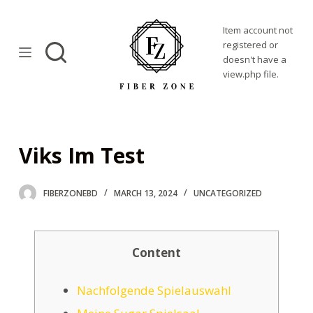
S
Item account not
k
registered or
i
doesn't have a
p
view.php file.
t
o
c
Viks Im Test
o
n
t
FIBERZONEBD
MARCH 13, 2024
UNCATEGORIZED
e
n
t
Content
Nachfolgende Spielauswahl