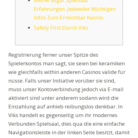
Meine Sugar Spielsaal
Erfahrungen: Jedweder Wichtigen
Infos Zum Erreichbar Kasino
Safety First Durch Viks
Registrierung ferner unser Spitze des
Spielerkontos man sagt, sie seien bei keramiken
wie gleichfalls within anderen Casinos valide für
nüsse. Falls unser Initiative vorüber sie sind,
muss unser Kontoverbindung jedoch via E-mail
aktiviert sind unter anderem sodann wird die
Einzahlung auf anhieb reibungslos denkbar.
In
Viks handelt es gegenseitig um ihr modernes
Verbunden Spielsaal, dies qua die eine einfache
Navigationsleiste in der linken Seite besitzt, damit