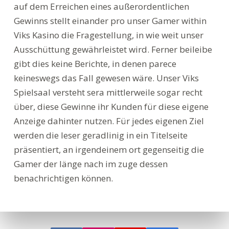
auf dem Erreichen eines außerordentlichen
Gewinns stellt einander pro unser Gamer within
Viks Kasino die Fragestellung, in wie weit unser
Ausschüttung gewährleistet wird. Ferner beileibe
gibt dies keine Berichte, in denen parece
keineswegs das Fall gewesen wäre. Unser Viks
Spielsaal versteht sera mittlerweile sogar recht
über, diese Gewinne ihr Kunden für diese eigene
Anzeige dahinter nutzen. Für jedes eigenen Ziel
werden die leser geradlinig in ein Titelseite
präsentiert, an irgendeinem ort gegenseitig die
Gamer der länge nach im zuge dessen
benachrichtigen können.