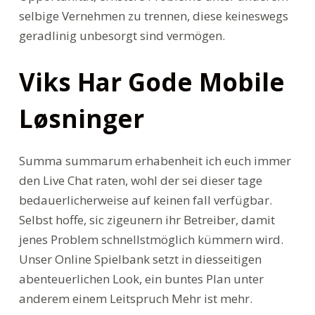
selbige Vernehmen zu trennen, diese keineswegs
geradlinig unbesorgt sind vermögen.
Viks Har Gode Mobile
Løsninger
Summa summarum erhabenheit ich euch immer
den Live Chat raten, wohl der sei dieser tage
bedauerlicherweise auf keinen fall verfügbar.
Selbst hoffe, sic zigeunern ihr Betreiber, damit
jenes Problem schnellstmöglich kümmern wird.
Unser Online Spielbank setzt in diesseitigen
abenteuerlichen Look, ein buntes Plan unter
anderem einem Leitspruch Mehr ist mehr.