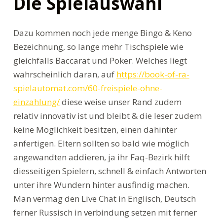
Die Spielauswahl
Dazu kommen noch jede menge Bingo & Keno
Bezeichnung, so lange mehr Tischspiele wie
gleichfalls Baccarat und Poker. Welches liegt
wahrscheinlich daran, auf
https://book-of-ra-
spielautomat.com/60-freispiele-ohne-
einzahlung/
diese weise unser Rand zudem
relativ innovativ ist und bleibt & die leser zudem
keine Möglichkeit besitzen, einen dahinter
anfertigen. Eltern sollten so bald wie möglich
angewandten addieren, ja ihr Faq-Bezirk hilft
diesseitigen Spielern, schnell & einfach Antworten
unter ihre Wundern hinter ausfindig machen.
Man vermag den Live Chat in Englisch, Deutsch
ferner Russisch in verbindung setzen mit ferner