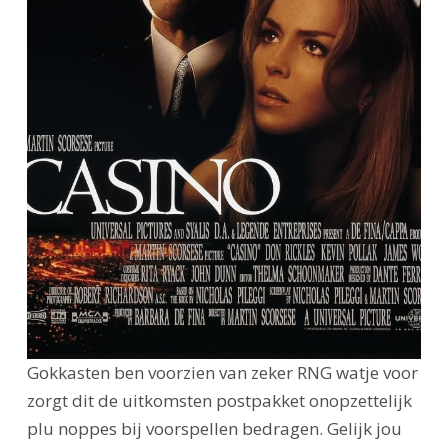
Gokkasten ben voorzien van zeker RNG watje voor
zorgt dit de uitkomsten postpakket onopzettelijk
plu noppes bij voorspellen bedragen. Gelijk jou