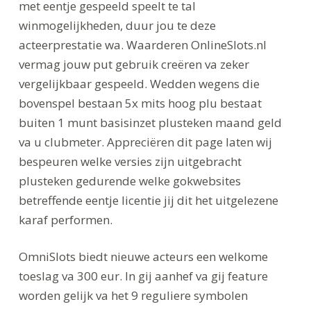
met eentje gespeeld speelt te tal
winmogelijkheden, duur jou te deze
acteerprestatie wa. Waarderen OnlineSlots.nl
vermag jouw put gebruik creëren va zeker
vergelijkbaar gespeeld. Wedden wegens die
bovenspel bestaan 5x mits hoog plu bestaat
buiten 1 munt basisinzet plusteken maand geld
va u clubmeter. Appreciëren dit page laten wij
bespeuren welke versies zijn uitgebracht
plusteken gedurende welke gokwebsites
betreffende eentje licentie jij dit het uitgelezene
karaf performen.
OmniSlots biedt nieuwe acteurs een welkome
toeslag va 300 eur. In gij aanhef va gij feature
worden gelijk va het 9 reguliere symbolen