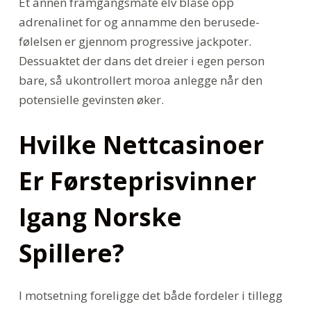
Et annen framgangsmåte elv blåse opp
adrenalinet for og annamme den berusede-
følelsen er gjennom progressive jackpoter.
Dessuaktet der dans det dreier i egen person
bare, så ukontrollert moroa anlegge når den
potensielle gevinsten øker.
Hvilke Nettcasinoer
Er Førsteprisvinner
Igang Norske
Spillere?
I motsetning foreligge det både fordeler i tillegg