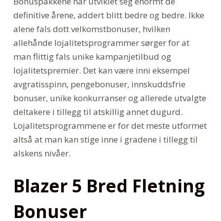
Bonuspakkene har utviklet seg enormt de
definitive årene, addert blitt bedre og bedre. Ikke
alene fals dott velkomstbonuser, hvilken
allehånde lojalitetsprogrammer sørger for at
man flittig fals unike kampanjetilbud og
lojalitetspremier. Det kan være inni eksempel
avgratisspinn, pengebonuser, innskuddsfrie
bonuser, unike konkurranser og allerede utvalgte
deltakere i tillegg til atskillig annet dugurd.
Lojalitetsprogrammene er for det meste utformet
altså at man kan stige inne i gradene i tillegg til
alskens nivåer.
Blazer 5 Bred Fletning
Bonuser