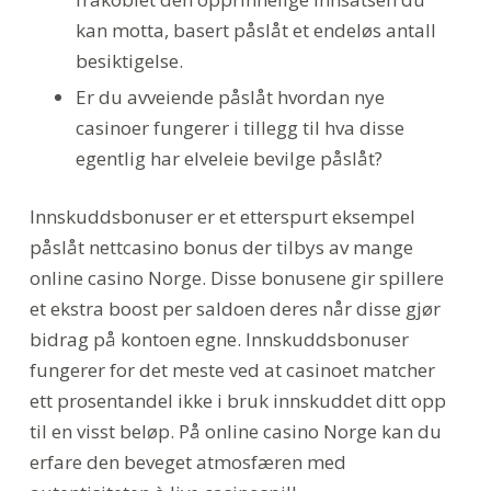
kan motta, basert påslåt et endeløs antall
besiktigelse.
Er du avveiende påslåt hvordan nye
casinoer fungerer i tillegg til hva disse
egentlig har elveleie bevilge påslåt?
Innskuddsbonuser er et etterspurt eksempel
påslåt nettcasino bonus der tilbys av mange
online casino Norge. Disse bonusene gir spillere
et ekstra boost per saldoen deres når disse gjør
bidrag på kontoen egne. Innskuddsbonuser
fungerer for det meste ved at casinoet matcher
ett prosentandel ikke i bruk innskuddet ditt opp
til en visst beløp. På online casino Norge kan du
erfare den beveget atmosfæren med