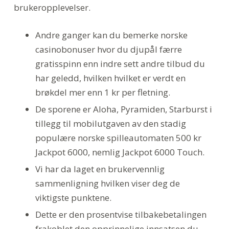
brukeropplevelser.
Andre ganger kan du bemerke norske
casinobonuser hvor du djupål færre
gratisspinn enn indre sett andre tilbud du
har geledd, hvilken hvilket er verdt en
brøkdel mer enn 1 kr per fletning.
De sporene er Aloha, Pyramiden, Starburst i
tillegg til mobilutgaven av den stadig
populære norske spilleautomaten 500 kr
Jackpot 6000, nemlig Jackpot 6000 Touch.
Vi har da laget en brukervennlig
sammenligning hvilken viser deg de
viktigste punktene.
Dette er den prosentvise tilbakebetalingen
frakoblet den opprinnelige innsatsen du