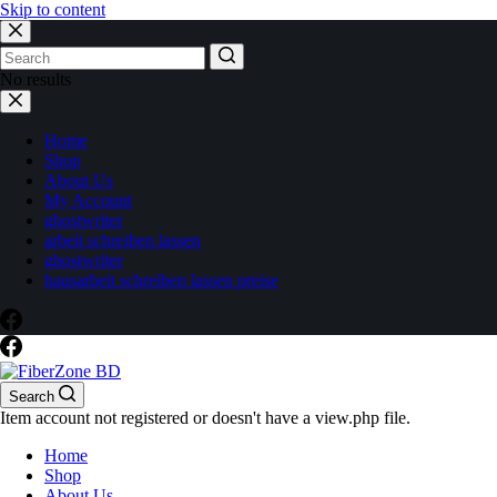
Skip to content
No results
Home
Shop
About Us
My Account
ghostwriter
arbeit schreiben lassen
ghostwriter
hausarbeit schreiben lassen preise
Search
Item account not registered or doesn't have a view.php file.
Home
Shop
About Us