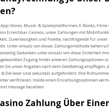
en?
p-Stores, Musik- & Spieleplattformen, E-Books, Filme u
on Erreichbar-Casinos, unser Zahlungen mit Mobilfunkte
eit, Zuverlässigkeit und Palette, nachfolgende für unser
eibt. Unter einsatz von dieser Zahlungsmethode beherrsch
nseitig Gedanken unter einsatz von diese Sicherheit ihre
ngewandten Zugang hinter anderen Zahlungsoptionen sc
n Sie unser Angaben nach dem Geldbetrag einpflegen, d
 & Die leser sind sekundär aufgefordert, Ihre Rufnumm
hinter verifizieren. Inside einen Einzahlungsoptionen verm
ort message bezahlen.
Casino Zahlung Über Eine