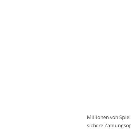
Millionen von Spiel
sichere Zahlungsopt