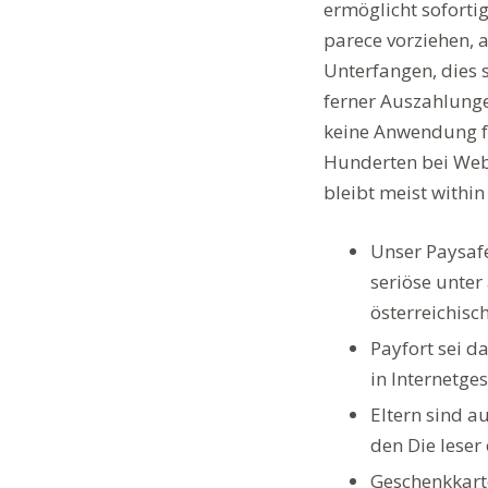
ermöglicht soforti
parece vorziehen, a
Unterfangen, dies s
ferner Auszahlung
keine Anwendung fe
Hunderten bei Webs
bleibt meist within
Unser Paysafe
seriöse unter
österreichisc
Payfort sei d
in Internetge
Eltern sind a
den Die leser
Geschenkkart