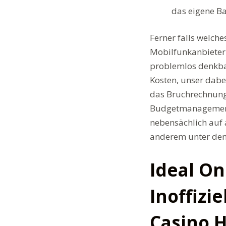
das eigene B
Ferner falls welche
Mobilfunkanbieter 
problemlos denkba
Kosten, unser dab
das Bruchrechnung
Budgetmanagements
nebensächlich auf 
anderem unter dem
Ideal On
Inoffizi
Casino 