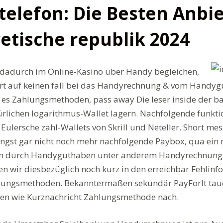
elefon: Die Besten Anbie
etische republik 2024
 dadurch im Online-Kasino über Handy begleichen,
rt auf keinen fall bei das Handyrechnung & vom Handyg
rt es Zahlungsmethoden, pass away Die leser inside der b
rlichen logarithmus-Wallet lagern. Nachfolgende funkti
 Eulersche zahl-Wallets von Skrill und Neteller. Short me
ängst gar nicht noch mehr nachfolgende Paybox, qua ein
n durch Handyguthaben unter anderem Handyrechnung s
n wir diesbezüglich noch kurz in den erreichbar Fehlin
lungsmethoden. Bekanntermaßen sekundär PayForIt tauch
ten wie Kurznachricht Zahlungsmethode nach.