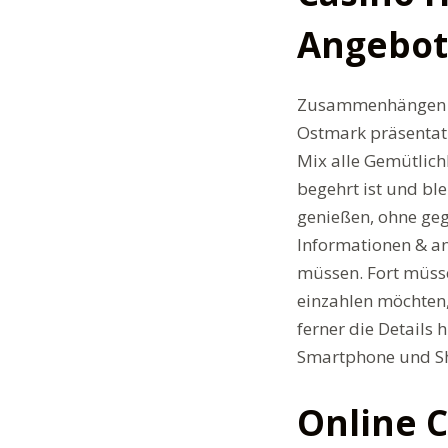
Angebot
Zusammenhängen Ap
Ostmark präsentati
Mix alle Gemütlichk
begehrt ist und bl
genießen, ohne gege
Informationen & a
müssen. Fort müsse
einzahlen möchten,
ferner die Details 
Smartphone und Sh
Online 