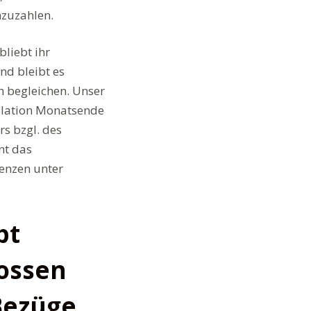
nzuzahlen.
bliebt ihr
nd bleibt es
 begleichen. Unser
ulation Monatsende
s bzgl. des
nt das
renzen unter
bt
lossen
Bezüge