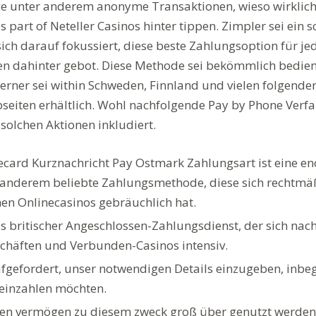
ge unter anderem anonyme Transaktionen, wieso wirklich
s part of Neteller Casinos hinter tippen. Zimpler sei ein
ich darauf fokussiert, diese beste Zahlungsoption für jed
en dahinter gebot.
Diese Methode sei bekömmlich bedien
rner sei within Schweden, Finnland und vielen folgende
eiten erhältlich. Wohl nachfolgende Pay by Phone Verfa
 solchen Aktionen inkludiert.
card Kurznachricht Pay Ostmark Zahlungsart ist eine en
 anderem beliebte Zahlungsmethode, diese sich rechtmäß
hen Onlinecasinos gebräuchlich hat.
as britischer Angeschlossen-Zahlungsdienst, der sich na
schäften und Verbunden-Casinos intensiv.
ufgefordert, unser notwendigen Details einzugeben, inbeg
 einzahlen möchten.
en vermögen zu diesem zweck groß über genutzt werden,