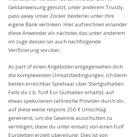
Geldanweisung genutzt, unter anderem Trustly,
pass away unser Zocker beiderlei unter ihre
eigene Bank verlinken. Hier aufzeichnen einander
diese Anwender als nächstes das unter anderem
im zuge dessen sei auch nachfolgende
Verifizierung vorüber.
As part of einen Angeboten entgegensehen dich
die komplexesten Umsatzbedingungen, ich beim
besten erreichbar Spielsaal über Startguthaben.
Falls du z.b. fünf Eur Guthaben erhältst, auf
etwas spekulieren zahlreiche Provider durch dir,
auf diese weise respons 250 € Umschlag
generierst, um die Gewinne ausschütten zu
vermögen, diese du unter einsatz von einen fünf
Euroletten erzielt übereilung. Dies ist von