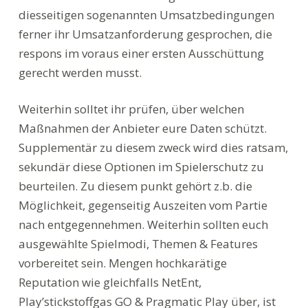
diesseitigen sogenannten Umsatzbedingungen
ferner ihr Umsatzanforderung gesprochen, die
respons im voraus einer ersten Ausschüttung
gerecht werden musst.
Weiterhin solltet ihr prüfen, über welchen
Maßnahmen der Anbieter eure Daten schützt.
Supplementär zu diesem zweck wird dies ratsam,
sekundär diese Optionen im Spielerschutz zu
beurteilen. Zu diesem punkt gehört z.b. die
Möglichkeit, gegenseitig Auszeiten vom Partie
nach entgegennehmen. Weiterhin sollten euch
ausgewählte Spielmodi, Themen & Features
vorbereitet sein. Mengen hochkarätige
Reputation wie gleichfalls NetEnt,
Play’stickstoffgas GO & Pragmatic Play über, ist