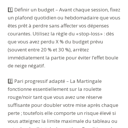
1️⃣ Définir un budget – Avant chaque session, fixez
un plafond quotidien ou hebdomadaire que vous
êtes prêt à perdre sans affecter vos dépenses
courantes. Utilisez la règle du « stop‑loss » : dès
que vous avez perdu X % du budget prévu
(souvent entre 20 % et 30 %), arrêtez
immédiatement la partie pour éviter l’effet boule
de neige négatif.
2️⃣ Pari progressif adapté – La Martingale
fonctionne essentiellement sur la roulette
rouge/noir tant que vous avez une réserve
suffisante pour doubler votre mise après chaque
perte ; toutefois elle comporte un risque élevé si
vous atteignez la limite maximale du tableau ou