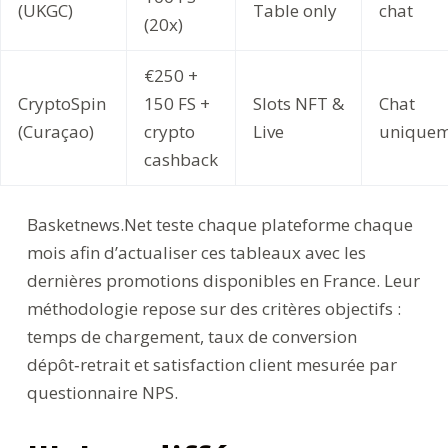
(UKGC)
Table only
chat
(20x)
€250 +
CryptoSpin
150 FS +
Slots NFT &
Chat
(Curaçao)
crypto
Live
uniquem
cashback
Basketnews.Net teste chaque plateforme chaque
mois afin d’actualiser ces tableaux avec les
dernières promotions disponibles en France. Leur
méthodologie repose sur des critères objectifs :
temps de chargement, taux de conversion
dépôt‑retrait et satisfaction client mesurée par
questionnaire NPS.