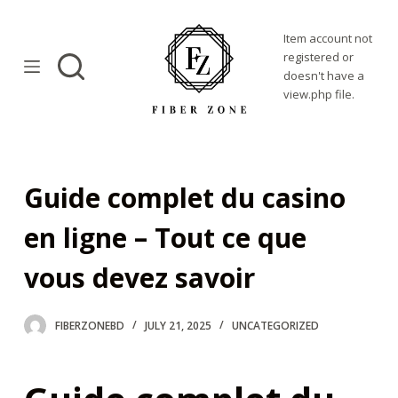
S
Item account not
k
registered or
i
doesn't have a
p
view.php file.
t
o
c
Guide complet du casino
o
n
en ligne – Tout ce que
t
e
vous devez savoir
n
t
FIBERZONEBD
JULY 21, 2025
UNCATEGORIZED