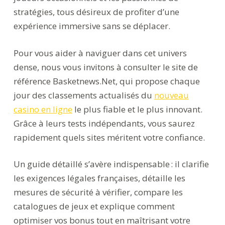
stratégies, tous désireux de profiter d’une
expérience immersive sans se déplacer.
Pour vous aider à naviguer dans cet univers
dense, nous vous invitons à consulter le site de
référence Basketnews.Net, qui propose chaque
jour des classements actualisés du
nouveau
casino en ligne
le plus fiable et le plus innovant.
Grâce à leurs tests indépendants, vous saurez
rapidement quels sites méritent votre confiance.
Un guide détaillé s’avère indispensable : il clarifie
les exigences légales françaises, détaille les
mesures de sécurité à vérifier, compare les
catalogues de jeux et explique comment
optimiser vos bonus tout en maîtrisant votre