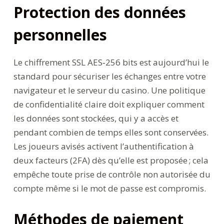
Protection des données
personnelles
Le chiffrement SSL AES‑256 bits est aujourd’hui le
standard pour sécuriser les échanges entre votre
navigateur et le serveur du casino. Une politique
de confidentialité claire doit expliquer comment
les données sont stockées, qui y a accès et
pendant combien de temps elles sont conservées.
Les joueurs avisés activent l’authentification à
deux facteurs (2FA) dès qu’elle est proposée ; cela
empêche toute prise de contrôle non autorisée du
compte même si le mot de passe est compromis.
Méthodes de paiement