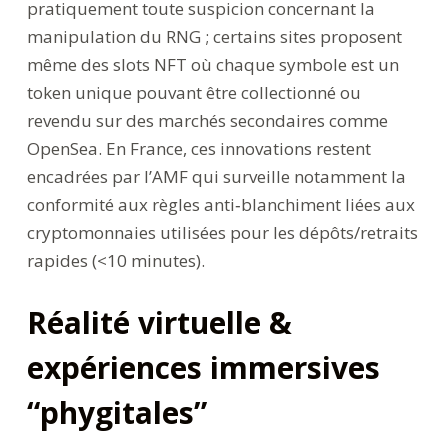
pratiquement toute suspicion concernant la
manipulation du RNG ; certains sites proposent
même des slots NFT où chaque symbole est un
token unique pouvant être collectionné ou
revendu sur des marchés secondaires comme
OpenSea. En France, ces innovations restent
encadrées par l’AMF qui surveille notamment la
conformité aux règles anti‑blanchiment liées aux
cryptomonnaies utilisées pour les dépôts/retraits
rapides (<10 minutes).
Réalité virtuelle &
expériences immersives
“phygitales”