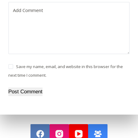
Add Comment
Save my name, email, and website in this browser for the
next time I comment.
Post Comment