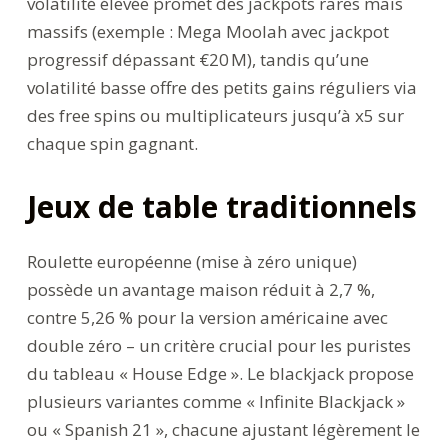
volatilité élevée promet des jackpots rares mais
massifs (exemple : Mega Moolah avec jackpot
progressif dépassant €20 M), tandis qu’une
volatilité basse offre des petits gains réguliers via
des free spins ou multiplicateurs jusqu’à x5 sur
chaque spin gagnant.
Jeux de table traditionnels
Roulette européenne (mise à zéro unique)
possède un avantage maison réduit à 2,7 %,
contre 5,26 % pour la version américaine avec
double zéro – un critère crucial pour les puristes
du tableau « House Edge ». Le blackjack propose
plusieurs variantes comme « Infinite Blackjack »
ou « Spanish 21 », chacune ajustant légèrement le