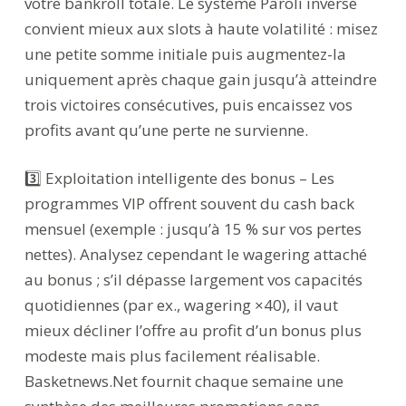
votre bankroll totale. Le système Paroli inversé
convient mieux aux slots à haute volatilité : misez
une petite somme initiale puis augmentez-la
uniquement après chaque gain jusqu’à atteindre
trois victoires consécutives, puis encaissez vos
profits avant qu’une perte ne survienne.
3️⃣ Exploitation intelligente des bonus – Les
programmes VIP offrent souvent du cash back
mensuel (exemple : jusqu’à 15 % sur vos pertes
nettes). Analysez cependant le wagering attaché
au bonus ; s’il dépasse largement vos capacités
quotidiennes (par ex., wagering ×40), il vaut
mieux décliner l’offre au profit d’un bonus plus
modeste mais plus facilement réalisable.
Basketnews.Net fournit chaque semaine une