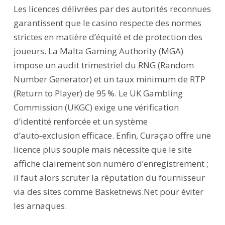
Les licences délivrées par des autorités reconnues
garantissent que le casino respecte des normes
strictes en matière d’équité et de protection des
joueurs. La Malta Gaming Authority (MGA)
impose un audit trimestriel du RNG (Random
Number Generator) et un taux minimum de RTP
(Return to Player) de 95 %. Le UK Gambling
Commission (UKGC) exige une vérification
d’identité renforcée et un système
d’auto‑exclusion efficace. Enfin, Curaçao offre une
licence plus souple mais nécessite que le site
affiche clairement son numéro d’enregistrement ;
il faut alors scruter la réputation du fournisseur
via des sites comme Basketnews.Net pour éviter
les arnaques.