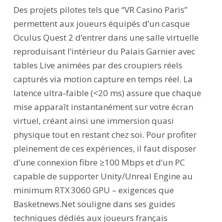
Des projets pilotes tels que “VR Casino Paris”
permettent aux joueurs équipés d’un casque
Oculus Quest 2 d’entrer dans une salle virtuelle
reproduisant l’intérieur du Palais Garnier avec
tables Live animées par des croupiers réels
capturés via motion capture en temps réel. La
latence ultra‑faible (<20 ms) assure que chaque
mise apparaît instantanément sur votre écran
virtuel, créant ainsi une immersion quasi
physique tout en restant chez soi. Pour profiter
pleinement de ces expériences, il faut disposer
d’une connexion fibre ≥100 Mbps et d’un PC
capable de supporter Unity/Unreal Engine au
minimum RTX 3060 GPU – exigences que
Basketnews.Net souligne dans ses guides
techniques dédiés aux joueurs français