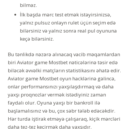
bilməz.
İlk başda mərc test etmək istəyirsinizsə,
yalnız pulsuz onlayn rulet üçün seçim edə
bilərsiniz və yalnız sonra real pul oyununa
keçə bilərsiniz.
Bu tənlikdə nəzərə alınacaq vacib məqamlardan
biri Aviator game Mostbet nəticələrinə təsir edə
biləcək əvvəlki matçların statistikasını əhatə edir.
Aviator game Mostbet oyun hacklərinə gəlincə,
onlar performansınızı yaxşılaşdırmaq və daha
yaxşı proqnozlar vermək istədiyiniz zaman
faydalı olur. Oyuna yaxşı bir bankroll ilə
başlamalısınız və bu, çox səbr tələb edəcəkdir.
Hər turda iştirak etməyə çalışaraq, kiçik mərcləri
daha tez-tez keçirmək daha yaxşıdır.