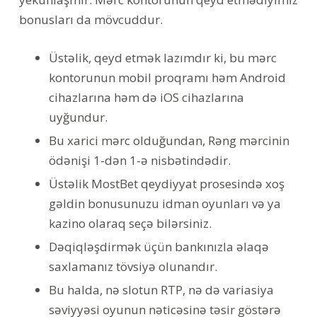
bonusları da mövcuddur.
Üstəlik, qeyd etmək lazımdır ki, bu mərc
kontorunun mobil proqramı həm Android
cihazlarına həm də iOS cihazlarına
uyğundur.
Bu xarici mərc olduğundan, Rəng mərcinin
ödənişi 1-dən 1-ə nisbətindədir.
Üstəlik MostBet qeydiyyat prosesində xoş
gəldin bonusunuzu idman oyunları və ya
kazino olaraq seçə bilərsiniz.
Dəqiqləşdirmək üçün bankınızla əlaqə
saxlamanız tövsiyə olunandır.
Bu halda, nə slotun RTP, nə də variasiya
səviyyəsi oyunun nəticəsinə təsir göstərə