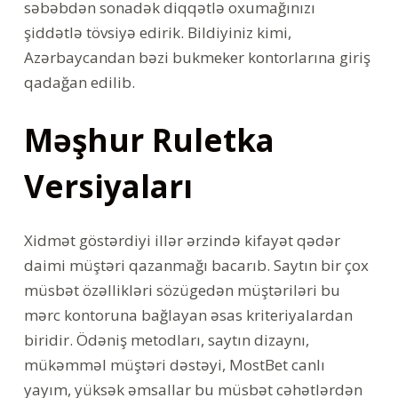
səbəbdən sonadək diqqətlə oxumağınızı
şiddətlə tövsiyə edirik. Bildiyiniz kimi,
Azərbaycandan bəzi bukmeker kontorlarına giriş
qadağan edilib.
Məşhur Ruletka
Versiyaları
Xidmət göstərdiyi illər ərzində kifayət qədər
daimi müştəri qazanmağı bacarıb. Saytın bir çox
müsbət özəllikləri sözügedən müştəriləri bu
mərc kontoruna bağlayan əsas kriteriyalardan
biridir. Ödəniş metodları, saytın dizaynı,
mükəmməl müştəri dəstəyi, MostBet canlı
yayım, yüksək əmsallar bu müsbət cəhətlərdən