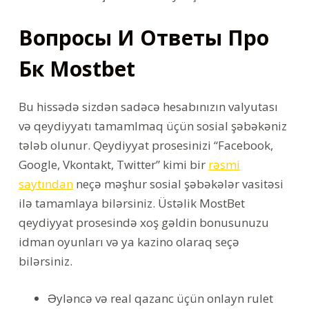
Вопросы И Ответы Про
Бк Mostbet
Bu hissədə sizdən sadəcə hesabınızın valyutası
və qeydiyyatı tamamlmaq üçün sosial şəbəkəniz
tələb olunur. Qeydiyyat prosesinizi “Facebook,
Google, Vkontakt, Twitter” kimi bir
rəsmi
saytından
neçə məşhur sosial şəbəkələr vasitəsi
ilə tamamlaya bilərsiniz. Üstəlik MostBet
qeydiyyat prosesində xoş gəldin bonusunuzu
idman oyunları və ya kazino olaraq seçə
bilərsiniz.
Əyləncə və real qazanc üçün onlayn rulet