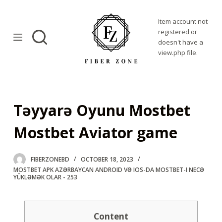
S
Item account not
k
registered or
i
doesn't have a
p
view.php file.
t
o
c
Təyyarə Oyunu Mostbet
o
n
Mostbet Aviator game
t
e
FIBERZONEBD
OCTOBER 18, 2023
n
MOSTBET APK AZƏRBAYCAN ANDROID VƏ IOS-DA MOSTBET-I NECƏ
t
YÜKLƏMƏK OLAR - 253
Content