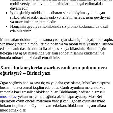
mobil versiyalarını və mobil tətbiqlərini inkişaf etdirməkdə
davam edir.
İşə başladığı müddətdən etibarən sürətli böyümə yolu keçən
şirkət, istifadəçilər üçün sadə və rahat interfeys, asan qeydiyyat
və mərc imkanları təmin edir.
Həmçinin qeydiyyat səhifəsində siz promo kodunuzu da daxil
edə bilərsiniz.
Məlumatları doldurduqdan sonra çıxarışlar sizin üçün əlçatan olacaqdır.
Siz mərc şirkətinin mobil tətbiqindən və ya mobil versiyasından istifadə
edərək canlı dəstək xidmət ilə ələqə saxlaya bilərsiniz. Bunun üçün
tətbiqin sağ aşağı hissəsində yer alan söhbət nişanını klikləməli və
burada müraciətinizi daxil etməlisiniz.
Xarici bukmeykerlər azərbaycanlıların pulunu necə
oğurlayır? – Birinci yazı
Əgər seçilmiş hadisə sayı üç və ya daha çox olarsa, MostBet ekspress
buster – əlavə əmsal təqdim edə bilər. Canlı oyunlara mərc etdikdə
zamanla bəzi əmsallar bloklana bilər. Bloklanmış hadisənin əmsalı
mostbet az
yekun mərc məbləğində əksini tapmayacaq. MostBet
operatoru oyun öncəsi mərclərlə yanaşı canlı gedən oyunlara mərc
imkanı təqdim edir. Oyun davam edərkən, bloklanmamış əmsallara
mərc etmək olar.