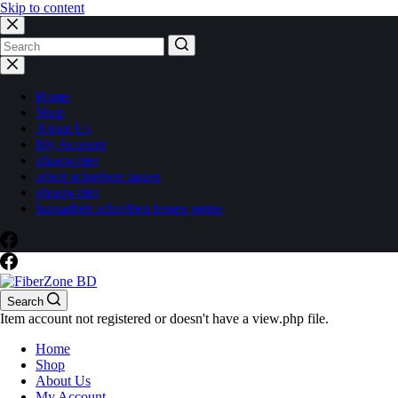
Skip to content
No
results
Home
Shop
About Us
My Account
ghostwriter
arbeit schreiben lassen
ghostwriter
hausarbeit schreiben lassen preise
Search
Item account not registered or doesn't have a view.php file.
Home
Shop
About Us
My Account