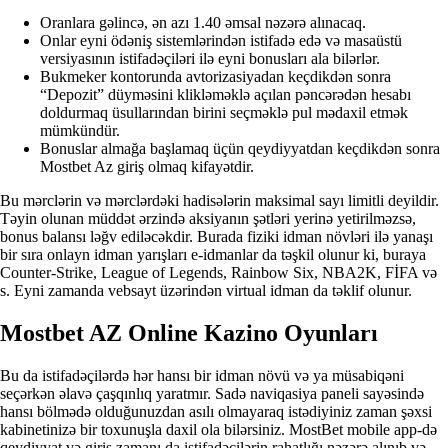
Oranlara gəlincə, ən azı 1.40 əmsal nəzərə alınacaq.
Onlar eyni ödəniş sistemlərindən istifadə edə və masaüstü
versiyasının istifadəçiləri ilə eyni bonusları ala bilərlər.
Bukmeker kontorunda avtorizasiyadan keçdikdən sonra
“Depozit” düyməsini klikləməklə açılan pəncərədən hesabı
doldurmaq üsullarından birini seçməklə pul mədaxil etmək
mümkündür.
Bonuslar almağa başlamaq üçün qeydiyyatdan keçdikdən sonra
Mostbet Az giriş olmaq kifayətdir.
Bu mərclərin və mərclərdəki hadisələrin maksimal sayı limitli deyildir.
Təyin olunan müddət ərzində aksiyanın şətləri yerinə yetirilməzsə,
bonus balansı ləğv ediləcəkdir. Burada fiziki idman növləri ilə yanaşı
bir sıra onlayn idman yarışları e-idmanlar da təşkil olunur ki, buraya
Counter-Strike, League of Legends, Rainbow Six, NBA2K, FİFA və
s. Eyni zamanda vebsayt üzərindən virtual idman da təklif olunur.
Mostbet AZ Online Kazino Oyunları
Bu da istifadəçilərdə hər hansı bir idman növü və ya müsabiqəni
seçərkən əlavə çaşqınlıq yaratmır. Sadə naviqasiya paneli sayəsində
hansı bölmədə olduğunuzdan asılı olmayaraq istədiyiniz zaman şəxsi
kabinetinizə bir toxunuşla daxil ola bilərsiniz. MostBet mobile app-də
qeydiyyat və giriş zamanı da istifadəçilərin rahatlığı nəzərə alınıb və