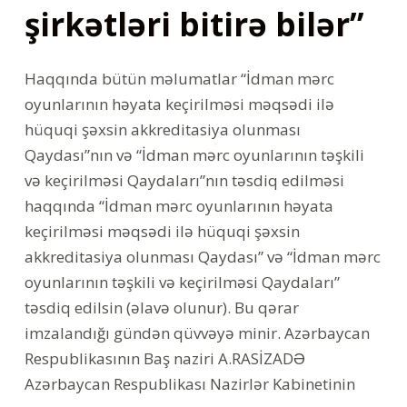
şirkətləri bitirə bilər”
Haqqında bütün məlumatlar “İdman mərc
oyunlarının həyata keçirilməsi məqsədi ilə
hüquqi şəxsin akkreditasiya olunması
Qaydası”nın və “İdman mərc oyunlarının təşkili
və keçirilməsi Qaydaları”nın təsdiq edilməsi
haqqında “İdman mərc oyunlarının həyata
keçirilməsi məqsədi ilə hüquqi şəxsin
akkreditasiya olunması Qaydası” və “İdman mərc
oyunlarının təşkili və keçirilməsi Qaydaları”
təsdiq edilsin (əlavə olunur). Bu qərar
imzalandığı gündən qüvvəyə minir. Azərbaycan
Respublikasının Baş naziri A.RASİZADƏ
Azərbaycan Respublikası Nazirlər Kabinetinin