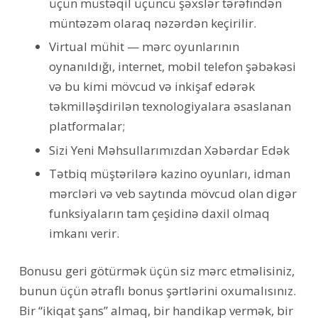
üçün müstəqil üçüncü şəxslər tərəfindən
müntəzəm olaraq nəzərdən keçirilir.
Virtual mühit — mərc oyunlarının
oynanıldığı, internet, mobil telefon şəbəkəsi
və bu kimi mövcud və inkişaf edərək
təkmilləşdirilən texnologiyalara əsaslanan
platformalar;
Sizi Yeni Məhsullarımızdan Xəbərdar Edək
Tətbiq müştərilərə kazino oyunları, idman
mərcləri və veb saytında mövcud olan digər
funksiyaların tam çeşidinə daxil olmaq
imkanı verir.
Bonusu geri götürmək üçün siz mərc etməlisiniz,
bunun üçün ətraflı bonus şərtlərini oxumalısınız.
Bir “ikiqat şans” almaq, bir handikap vermək, bir