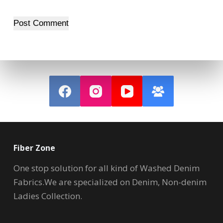
Post Comment
Fiber Zone
One stop solution for all kind of Washed Denim
Fabrics.We are specialized on Denim, Non-denim
Ladies Collection.