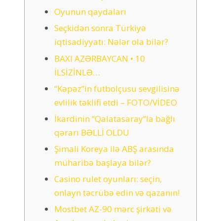
Oyunun qaydaları
Seçkidən sonra Türkiyə
iqtisadiyyatı: Nələr ola bilər?
BAXI AZƏRBAYCAN • 10
İLSİZİNLƏ…
“Kəpəz”in futbolçusu sevgilisinə
evlilik təklifi etdi – FOTO/VİDEO
İkardinin “Qalatasaray”la bağlı
qərarı BƏLLİ OLDU
Şimali Koreya ilə ABŞ arasında
müharibə başlaya bilər?
Casino rulet oyunları: seçin,
onlayn təcrübə edin və qazanın!
Mostbet AZ-90 mərc şirkəti və