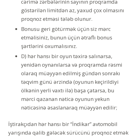
cərimə zərbələrinin sayının proqramda
göstərilən limitdən az, yaxud çox olmasını
proqnoz etməsi tələb olunur.
Bonusu geri götürmək üçün siz mərc
etməlisiniz, bunun üçün ətraflı bonus
şərtlərini oxumalısınız.
D) hər hansı bir oyun təxirə salınarsa,
yenidən oynanılarsa və proqramda rəsmi
olaraq müəyyən edilmiş gündən sonrakı
təqvim günü ərzində (oyunun keçirildiyi
ölkənin yerli vaxtı ilə) başa çatarsa, bu
mərci qazanan nəticə oyunun yekun
nəticəsinə əsaslanaraq müəyyən edilir;
İştirakçıdan hər hansı bir “İndikar” avtomobil
yarışında qalib gələcək sürücünü proqnoz etmək