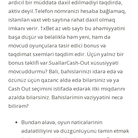
ardıcıl bir müddətə daxil edilmədiyi təqdirdə,
aktiv deyil.Telefon nömrənizi hesaba bağlamaq,
istənilən vaxt veb saytına rahat daxil olmaq
imkanı verir. 1xBet az veb saytı bu əhəmiyyətini
başa düşür və beləliklə həm yeni, həm də
mövcud oyunçulara təsir edici bonus və
təqdimat sxemləri təqdim edir. Üçün yalnız bir
bonus təklifi var.SuallarCash-Out xüsusiyyəti
mövcuddurmu? Bəli, bahislərinizi idarə edə və
özünüz üçün qazanc əldə edə bilərsiniz və ya
Cash Out seçimini istifadə edərək itki miqdarını
azalda bilərsiniz. Bahislərimin vəziyyətini necə
bilirəm?
Bundan əlavə, oyun nəticələrinin
ədalətliliyini və düzgünlüyünü təmin etmək