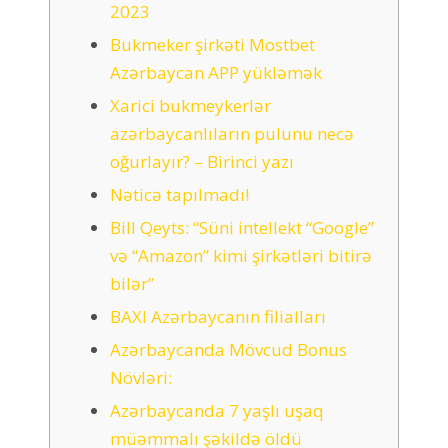
2023
Bukmeker şirkəti Mostbet
Azərbaycan APP yükləmək
Xarici bukmeykerlər
azərbaycanlıların pulunu necə
oğurlayır? – Birinci yazı
Nəticə tapılmadı!
Bill Qeyts: “Süni intellekt “Google”
və “Amazon” kimi şirkətləri bitirə
bilər”
BAXI Azərbaycanın filialları
Azərbaycanda Mövcud Bonus
Növləri:
Azərbaycanda 7 yaşlı uşaq
müəmmalı şəkildə öldü