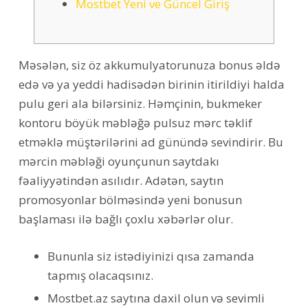
Mostbet Yeni ve Güncel Giriş
Məsələn, siz öz akkumulyatorunuza bonus əldə
edə və ya yeddi hadisədən birinin itirildiyi halda
pulu geri ala bilərsiniz. Həmçinin, bukmeker
kontoru böyük məbləğə pulsuz mərc təklif
etməklə müştərilərini ad günündə sevindirir. Bu
mərcin məbləği oyunçunun saytdakı
fəaliyyətindən asılıdır. Adətən, saytın
promosyonlar bölməsində yeni bonusun
başlaması ilə bağlı çoxlu xəbərlər olur.
Bununla siz istədiyinizi qısa zamanda
tapmış olacaqsınız.
Mostbet.az saytına daxil olun və sevimli