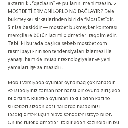
axtarırı ki, “qazlasın” və pullarını mənimsəsin…-
MOSTBETİ ERMƏNİLƏRLƏ NƏ BAĞLAYIR ? Belə
bukmeyker şirkətlərindən biri də “MostBet”dir.
Sir isə bəsiddir — mostbet bukmeyker kontorası
mərcçilərə bütün lazımi xidmətləri təqdim edir.
Təbii ki burada başlıca səbəb mostbet com
rəsmi saytı-nın son tendensiyaları izləməsi ilə
yanaşı, həm də müasir texnologiyalar və yeni
yamaları işə salmasıdır.
Mobil versiyada oyunlar oynamaq çox rahatdır
və istədiyiniz zaman hər hansı bir oyuna giriş edə
bilərsiniz. Ruletka oyunları təklif edən kazino
şirkətləri sizdən bəzi hallarda hesabınızı
təsdiqləmək üçün əlavə sənədlər istəyə bilər.
Online rulet xidmətləri təklif edən kazinoların bu