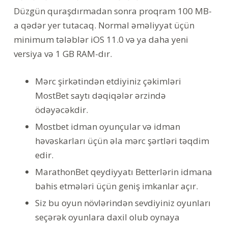
Düzgün quraşdırmadan sonra proqram 100 MB-
a qədər yer tutacaq. Normal əməliyyat üçün
minimum tələblər iOS 11.0 və ya daha yeni
versiya və 1 GB RAM-dır.
Mərc şirkətindən etdiyiniz çəkimləri
MostBet saytı dəqiqələr ərzində
ödəyəcəkdir.
Mostbet idman oyunçular və idman
həvəskarları üçün əla mərc şərtləri təqdim
edir.
MarathonBet qeydiyyatı Betterlərin idmana
bahis etmələri üçün geniş imkanlar açır.
Siz bu oyun növlərindən sevdiyiniz oyunları
seçərək oyunlara daxil olub oynaya