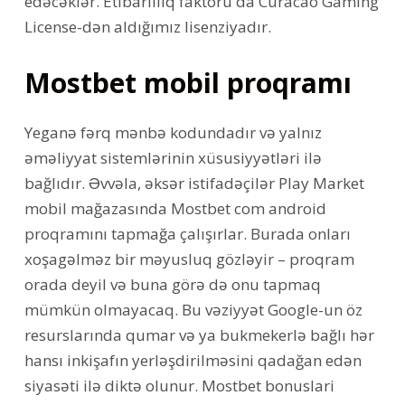
edəcəklər. Etibarlılıq faktoru da Curacao Gaming
License-dən aldığımız lisenziyadır.
Mostbet mobil proqramı
Yeganə fərq mənbə kodundadır və yalnız
əməliyyat sistemlərinin xüsusiyyətləri ilə
bağlıdır. Əvvəla, əksər istifadəçilər Play Market
mobil mağazasında Mostbet com android
proqramını tapmağa çalışırlar. Burada onları
xoşagəlməz bir məyusluq gözləyir – proqram
orada deyil və buna görə də onu tapmaq
mümkün olmayacaq. Bu vəziyyət Google-un öz
resurslarında qumar və ya bukmekerlə bağlı hər
hansı inkişafın yerləşdirilməsini qadağan edən
siyasəti ilə diktə olunur. Mostbet bonuslari