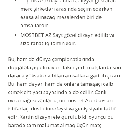
Top bk Azərbaycanda fəaliyyət göstərən
mərc şirkətləri arasında seçim edərkən
əsasa alınacaq məsələrdən biri də
əmsallardır.
MOSTBET AZ Sayt gözəl dizayn edilib və
sizə rahatlıq təmin edir.
Bu, həm də dünya çempionatlarında
diqqətəlayiq olmayan, lakin yerli matçlarda son
dərəcə yüksək ola bilən əmsallara gətirib çıxarır.
Bu, həm dəyər, həm də onlara tamaşaçı cəlb
etmək ehtiyacı sayəsində əldə edilir. Canlı
oynamağı sevənlər üçün mosbet Azerbaycan
istifadəçi dostu interfeysi və geniş siyahı təklif
edir. Xəttin dizaynı elə qurulub ki, oyunçu bu
barədə tam məlumat almaq üçün matç